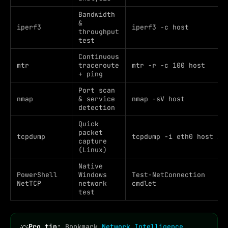
Bandwidth
&
iperf3
iperf3 -c host
throughput
test
Continuous
mtr
traceroute
mtr -r -c 100 host
+ ping
Port scan
nmap
& service
nmap -sV host
detection
Quick
packet
tcpdump
tcpdump -i eth0 host x
capture
(Linux)
Native
PowerShell
Windows
Test-NetConnection
NetTCP
network
cmdlet
test
Pro tip:
Bookmark
Network Intelligence