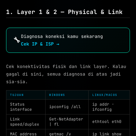
1. Layer 1 & 2 — Physical & Link
Diagnosa koneksi kamu sekarang
🔧
Cek IP & ISP →
Cek konektivitas fisik dan link layer. Kalau
gagal di sini, semua diagnosa di atas jadi
sia-sia.
TUJUAN
WINDOWS
LINUX/MACOS
Status
ip addr ·
ipconfig /all
interface
ifconfig
Link
Get-NetAdapter
ethtool eth0
speed/duplex
| fl
MAC address
getmac /v
ip link show