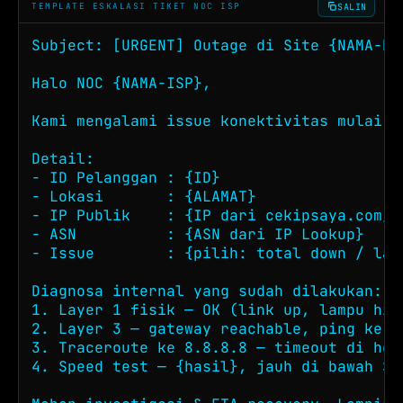
SALIN
TEMPLATE ESKALASI TIKET NOC ISP
Subject: [URGENT] Outage di Site {NAMA-KA
Halo NOC {NAMA-ISP},

Kami mengalami issue konektivitas mulai p
Detail:

- ID Pelanggan : {ID}

- Lokasi       : {ALAMAT}

- IP Publik    : {IP dari cekipsaya.com/ce
- ASN          : {ASN dari IP Lookup}

- Issue        : {pilih: total down / lat
Diagnosa internal yang sudah dilakukan:

1. Layer 1 fisik — OK (link up, lampu hija
2. Layer 3 — gateway reachable, ping ke 8.
3. Traceroute ke 8.8.8.8 — timeout di hop
4. Speed test — {hasil}, jauh di bawah SL