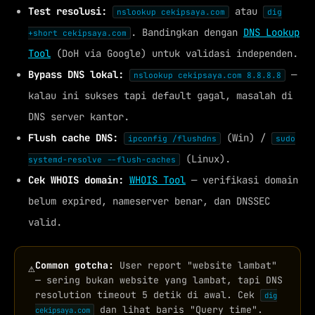
Test resolusi:
atau
nslookup cekipsaya.com
dig
. Bandingkan dengan
DNS Lookup
+short cekipsaya.com
Tool
(DoH via Google) untuk validasi independen.
Bypass DNS lokal:
—
nslookup cekipsaya.com 8.8.8.8
kalau ini sukses tapi default gagal, masalah di
DNS server kantor.
Flush cache DNS:
(Win) /
ipconfig /flushdns
sudo
(Linux).
systemd-resolve --flush-caches
Cek WHOIS domain:
WHOIS Tool
— verifikasi domain
belum expired, nameserver benar, dan DNSSEC
valid.
Common gotcha:
User report "website lambat"
⚠
— sering bukan website yang lambat, tapi DNS
resolution timeout 5 detik di awal. Cek
dig
dan lihat baris "Query time".
cekipsaya.com