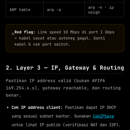
arp -n · ip
ARP table
arp -a
neigh
Red flag:
Link speed 10 Mbps di port 1 Gbps
⚠
= kabel cacat atau autoneg gagal. Ganti
kabel & cek port switch.
2. Layer 3 — IP, Gateway & Routing
Pastikan IP address valid (bukan APIPA
169.254.x.x), gateway reachable, dan routing
benar.
Cek IP address client:
Pastikan dapat IP DHCP
yang sesuai subnet kantor. Gunakan
CekIPSaya
untuk lihat IP publik (verifikasi NAT dan ISP).