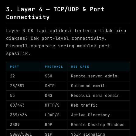
3. Layer 4 — TCP/UDP & Port
Connectivity
Layer 3 OK tapi aplikasi tertentu tidak bisa
diakses? Cek port-level connectivity.
Firewall corporate sering memblok port
spesifik.
PORT
PROTOKOL
USE CASE
22
SSH
Remote server admin
25/587
SMTP
Outbound email
53
DNS
Resolusi nama domain
80/443
HTTP/S
Web traffic
389/636
LDAP/S
Active Directory
3389
RDP
Remote Desktop Windows
5060/5061
SIP
VoIP signaling