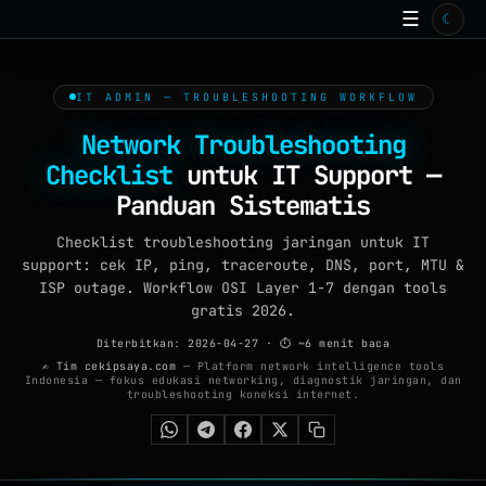
☰
☾
BERANDA
TOOLS ONLINE
IT ADMIN — TROUBLESHOOTING WORKFLOW
15
ISP
Network Troubleshooting
Checklist
untuk IT Support —
ARTIKEL
99+
Panduan Sistematis
GALERI
Checklist troubleshooting jaringan untuk IT
support: cek IP, ping, traceroute, DNS, port, MTU &
WALLPAPER
ISP outage. Workflow OSI Layer 1-7 dengan tools
gratis 2026.
QUIZ
Diterbitkan: 2026-04-27
· ⏱ ~6 menit baca
GAME
✍ Tim cekipsaya.com
— Platform network intelligence tools
Indonesia — fokus edukasi networking, diagnostik jaringan, dan
troubleshooting koneksi internet.
FAQ
TENTANG