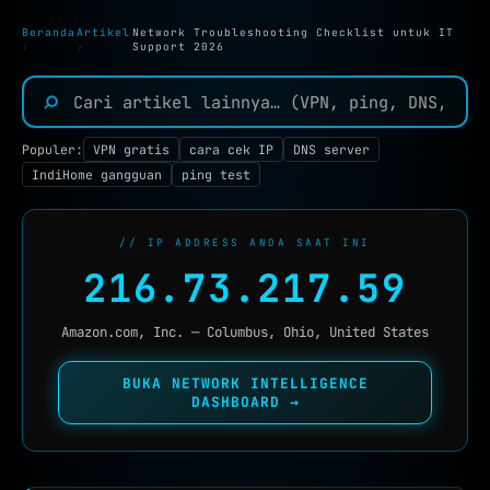
TOOLS JARINGAN :
Beranda
Artikel
Network Troubleshooting Checklist untuk IT
›
›
Support 2026
IP TOOLS
IP LOOKUP
⌕
CEK IPV6
NEW
Populer:
VPN gratis
cara cek IP
DNS server
REVERSE IP
IndiHome gangguan
ping test
SUBNET CALCULATOR
// IP ADDRESS ANDA SAAT INI
MAC LOOKUP
216.73.217.59
BLACKLIST CHECK
Amazon.com, Inc. — Columbus, Ohio, United States
CEK KEBOCORAN VPN
DNS TOOLS
BUKA NETWORK INTELLIGENCE
DASHBOARD →
DNS LOOKUP
DNS PROPAGATION