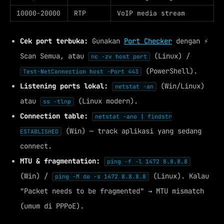
10000-20000
RTP
VoIP media stream
Cek port terbuka:
Gunakan
Port Checker
dengan ⚡
Scan Semua, atau
(Linux) /
nc -zv host port
(PowerShell).
Test-NetConnection host -Port 443
Listening ports lokal:
(Win/Linux)
netstat -an
atau
(Linux modern).
ss -tlnp
Connection table:
netstat -ano | findstr
(Win) — track aplikasi yang sedang
ESTABLISHED
connect.
MTU & fragmentation:
ping -f -l 1472 8.8.8.8
(Win) /
(Linux). Kalau
ping -M do -s 1472 8.8.8.8
"Packet needs to be fragmented" → MTU mismatch
(umum di PPPoE).