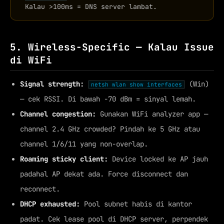
Kalau >100ms = DNS server lambat.
5. Wireless-Specific — Kalau Issue
di WiFi
Signal strength:
(Win)
netsh wlan show interfaces
— cek RSSI. Di bawah -70 dBm = sinyal lemah.
Channel congestion:
Gunakan WiFi analyzer app —
channel 2.4 GHz crowded? Pindah ke 5 GHz atau
channel 1/6/11 yang non-overlap.
Roaming sticky client:
Device locked ke AP jauh
padahal AP dekat ada. Force disconnect dan
reconnect.
DHCP exhausted:
Pool subnet habis di kantor
padat. Cek lease pool di DHCP server, perpendek