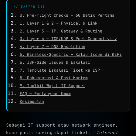
WHOIS
// DAFTAR ISI
NETWORK TOOLS
0. Pre-flight Checks — 60 Detik Pertama
★
PING TEST
1. Layer 1 & 2 — Physical & Link
2. Layer 3 — IP, Gateway & Routing
TRACEROUTE
3. Layer 4 — TCP/UDP & Port Connectivity
SPEED TEST
4. Layer 7 — DNS Resolution
5. Wireless-Specific — Kalau Issue di WiFi
PORT CHECKER
6. ISP-Side Issues & Eskalasi
CEK LOKASI
7. Template Eskalasi Tiket ke ISP
NEW
8. Dokumentasi & Post-Mortem
INFO KONEKSI
9. Toolkit Wajib IT Support
FAQ — Pertanyaan Umum
SECURITY HEADERS
Kesimpulan
Sebagai IT support atau network engineer,
kamu pasti sering dapat ticket:
"Internet