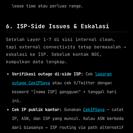
lease time atau perluas range.
6. ISP-Side Issues & Eskalasi
Setelah Layer 1-7 di sisi internal clean,
tapi external connectivity tetap bermasalah →
eskalasi ke ISP. Sebelum kontak NOC,
kumpulkan data lengkap.
Verifikasi outage di-side ISP:
Cek
laporan
outage CekIPSaya
atau cek X/Twitter dengan
keyword "[nama ISP] gangguan" + tanggal hari
ini.
Cek IP publik kantor:
Gunakan
CekIPSaya
— catat
IP, ASN, dan ISP yang muncul. Kalau ASN berbeda
dari biasanya → ISP routing via path alternatif