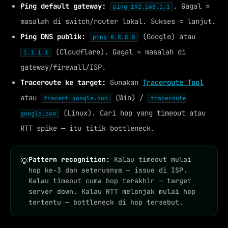
Ping default gateway:
. Gagal =
ping 192.168.1.1
masalah di switch/router lokal. Sukses = lanjut.
Ping DNS publik:
(Google) atau
ping 8.8.8.8
(Cloudflare). Gagal = masalah di
1.1.1.1
gateway/firewall/ISP.
Traceroute ke target:
Gunakan
Traceroute Tool
atau
(Win) /
tracert google.com
traceroute
(Linux). Cari hop yang timeout atau
google.com
RTT spike — itu titik bottleneck.
Pattern recognition:
Kalau timeout mulai
💡
hop ke-3 dan seterusnya — issue di ISP.
Kalau timeout cuma hop terakhir — target
server down. Kalau RTT melonjak mulai hop
tertentu — bottleneck di hop tersebut.