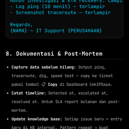
Mohon investigasi & ETA recovery. Lampiran
- Log ping (10 menit) — terlampir

- Screenshot traceroute — terlampir

Regards,

{NAMA} — IT Support {PERUSAHAAN}
8. Dokumentasi & Post-Mortem
Capture data sebelum hilang:
Output ping,
traceroute, dig, speed test — copy ke ticket
pakai tombol 📋
Copy
di Dashboard CekIPSaya.
Catat timeline:
Detected at, escalated at,
resolved at. Untuk SLA report bulanan dan post-
mortem.
Update knowledge base:
Setiap issue baru = entry
baru di KB internal. Pattern repeat → buat