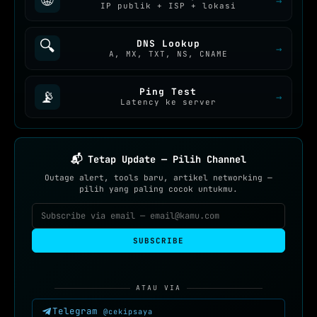
🌐
→
IP publik + ISP + lokasi
🔍
DNS Lookup
→
A, MX, TXT, NS, CNAME
Ping Test
📡
→
Latency ke server
📬 Tetap Update — Pilih Channel
Outage alert, tools baru, artikel networking —
pilih yang paling cocok untukmu.
SUBSCRIBE
ATAU VIA
Telegram
@cekipsaya