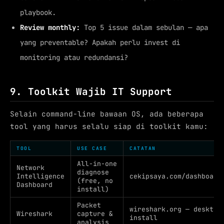
playbook.
Review monthly:
Top 5 issue dalam sebulan — apa
yang preventable? Apakah perlu invest di
monitoring atau redundansi?
9. Toolkit Wajib IT Support
Selain command-line bawaan OS, ada beberapa
tool yang harus selalu siap di toolkit kamu:
TOOL
USE CASE
CATATAN
All-in-one
Network
diagnose
Intelligence
cekipsaya.com/dashboard
(free, no
Dashboard
install)
Packet
wireshark.org — desktop
Wireshark
capture &
install
analysis