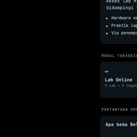
Akses lab M
didampingi 
Hardware e
Praktik la
Via penemp
MODUL TERSEDI
✏️
Lab Online
9 Lab × 5 Chap
PERTANYAAN UM
Apa beda Be