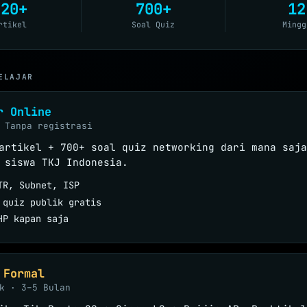
220+
700+
12
rtikel
Soal Quiz
Mingg
ELAJAR
r Online
 Tanpa registrasi
artikel + 700+ soal quiz networking dari mana saja
 siswa TKJ Indonesia.
TR, Subnet, ISP
 quiz publik gratis
HP kapan saja
 Formal
k · 3–5 Bulan