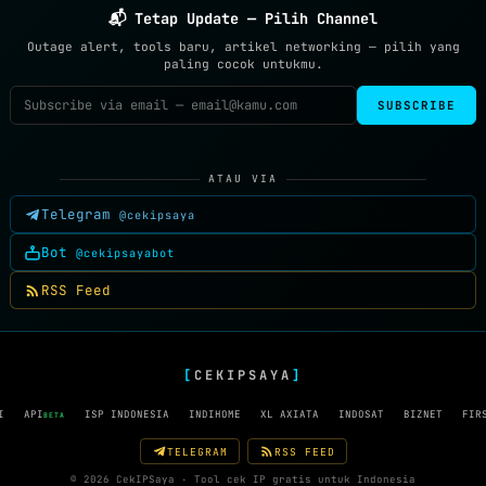
📬 Tetap Update — Pilih Channel
Outage alert, tools baru, artikel networking — pilih yang
paling cocok untukmu.
SUBSCRIBE
ATAU VIA
Telegram
@cekipsaya
Bot
@cekipsayabot
RSS Feed
[
CEKIPSAYA
]
I
API
ISP INDONESIA
INDIHOME
XL AXIATA
INDOSAT
BIZNET
FIR
BETA
TELEGRAM
RSS FEED
© 2026 CekIPSaya · Tool cek IP gratis untuk Indonesia