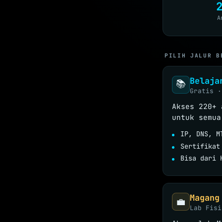
A
PILIH JALUR B
Belaja
📚
Gratis ·
Akses 220+ 
untuk semua
IP, DNS, M
Sertifikat
Bisa dari 
Magang
💼
Lab Fisi