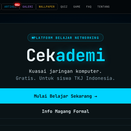
99+
ARTIKEL
GALERI
WALLPAPER
QUIZ
GAME
FAQ
TENTANG
PLATFORM BELAJAR NETWORKING
Cek
ademi
Kuasai jaringan komputer.
Gratis. Untuk siswa TKJ Indonesia.
Mulai Belajar Sekarang →
Info Magang Formal