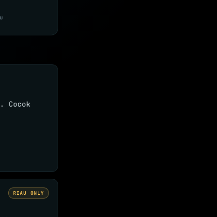
u
. Cocok
RIAU ONLY