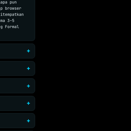
iapa pun
up browser
itempatkan
ama 3–5
ng Formal