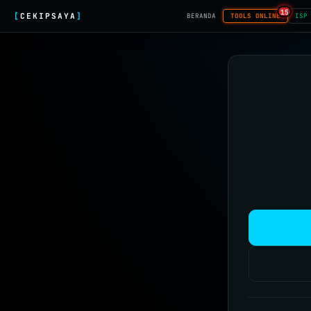
15
[
CEKIPSAYA
]
BERANDA
TOOLS ONLINE
ISP