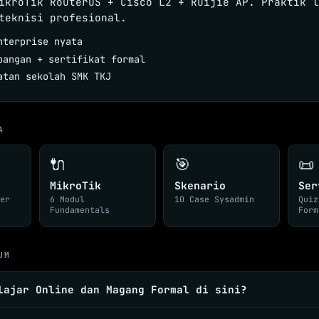
ikroTik RouterOS + Cisco L2 + Ruijie AP. Praktik l
teknisi profesional.
nterprise nyata
pangan + sertifikat formal
atan sekolah SMK TKJ
A
🔌
🎯
📜
MikroTik
Skenario
Ser
ter
6 Modul
10 Case Sysadmin
Quiz
Fundamentals
Form
UM
lajar Online dan Magang Formal di sini?