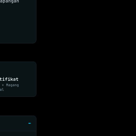
apangan
tifikat
 + Magang
al