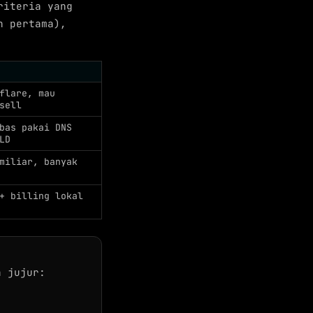
riteria yang
n pertama),
flare, mau
sell
bas pakai DNS
LD
miliar, banyak
+ billing lokal
n jujur: