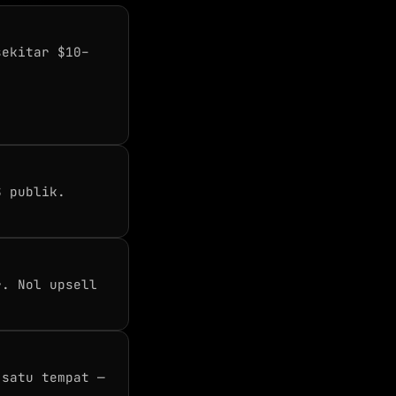
sekitar $10–
S publik.
r. Nol upsell
 satu tempat —