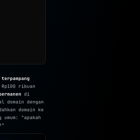
 terpampang
 Rp100 ribuan
permanen
di
al domain dengan
dahkan domain ke
g umum: "apakah
?"