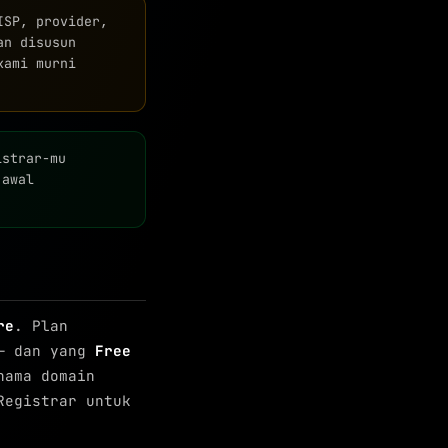
SP, provider,
an disusun
kami murni
istrar-mu
 awal
re
. Plan
 — dan yang
Free
nama domain
Registrar untuk