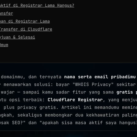
Aktif di Registrar Lama Hangus?
ansfer
pan di Registrar Lama
Transfer di Cloudflare
ujuan & Selesai
Umum
 domainmu, dan ternyata
nama serta email pribadimu
r menawarkan solusi: bayar "WHOIS Privacy" sekitar
 wajar — sampai kamu sadar fitur yang sama
gratis 
atu opsi terbaik:
Cloudflare Registrar
, yang menju
) plus privacy gratis. Artikel ini memandumu memin
ngkah, sekaligus membongkar dua kekhawatiran palin
usak SEO?" dan "apakah sisa masa aktif saya hangus