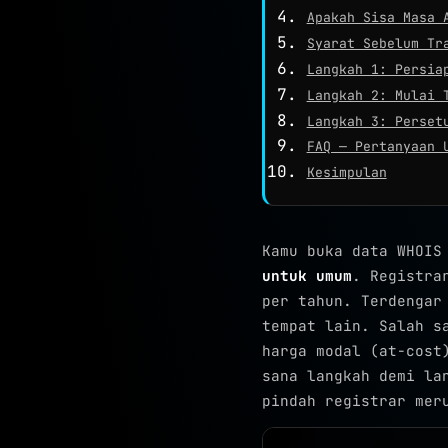
Apakah Sisa Masa 
Syarat Sebelum Tr
Langkah 1: Persia
Langkah 2: Mulai 
Langkah 3: Perset
FAQ — Pertanyaan 
Kesimpulan
Kamu buka data WHOIS
untuk umum
. Registra
per tahun. Terdengar
tempat lain. Salah s
harga modal (at-cost
sana langkah demi la
pindah registrar mer