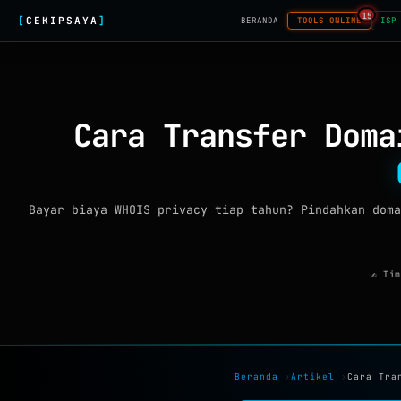
15
[
CEKIPSAYA
]
BERANDA
TOOLS ONLINE
ISP
Cara Transfer Dom
Bayar biaya WHOIS privacy tiap tahun? Pindahkan doma
✍ Tim
Beranda
›
Artikel
›
Cara Tra