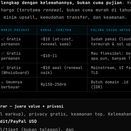
—
lengkap dengan kelemahannya, bukan cuma pujian
. K
 harga (terutama
renewal
, bukan cuma murah di tahu
, minim upsell, kemudahan transfer, dan keamanan.
WHOIS PRIVACY
HARGA .COM/THN
PALING COCOK UNTUK
✅ Gratis
~$10 (at-cost,
Sudah pakai Cloud
permanen
renewal sama)
termurah & nol up
✅ Gratis
Mau fleksibel: be
~$10–11
permanen
apa pun, banyak T
✅ Gratis
~$10 awal (renewal
Mainstream, UI fa
(WhoisGuard)
naik)
TLD
⚠️ Umumnya
Butuh domain .id 
Rp150–250rb
berbayar
(IDR)
trar — juara value + privasi
l markup), privacy gratis, keamanan top. Kelemaha
dit/PayPal USD
l/tiket (bukan telepon), dan