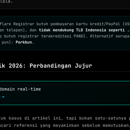
lola.
lare Registrar butuh pembayaran kartu kredit/PayPal (US
kan telepon), dan
tidak mendukung TLD Indonesia seperti .
p butuh registrar terakreditasi PANDI. Alternatif serupa
a pun):
Porkbun
.
ik 2026: Perbandingan Jujur
domain real-time
 →
tuk kasus di artikel ini, tapi bukan satu-satunya 
ncari referensi yang meyakinkan sebelum memutuskan