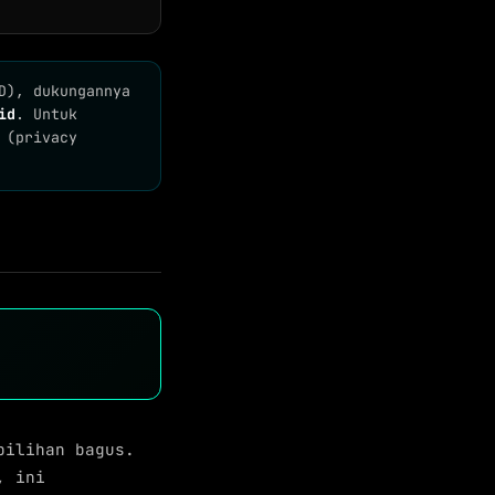
D), dukungannya
id
. Untuk
 (privacy
pilihan bagus.
, ini