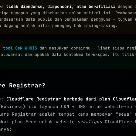
aya
tidak diendorse, disponsori, atau berafiliasi
dengan I
tiga manapun yang disebutkan dalam artikel ini. Pembahas
erdasarkan data publik dan pengalaman pengguna — tujuan 
k dagang adalah milik pemegang hak masing-masing.
ka
tool Cek WHOIS
dan masukkan domainmu — lihat siapa reg
daluwarsa, dan apakah data kontakmu terekspos. Itu titik
re Registrar?
lu:
Cloudflare Registrar berbeda dari plan Cloudfla
/Business) itu layanan CDN + DNS untuk website-mu
lare Registrar adalah tempat kamu membayar "sewa" 
akai plan Free untuk website
sekaligus
Cloudflare 
nnya: