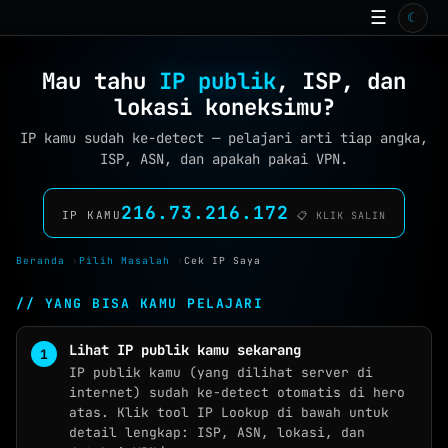
☰
☾
BERANDA
Mau tahu
IP publik
, ISP, dan
TOOLS ONLINE
15
lokasi koneksimu?
ISP
IP kamu sudah ke-detect — pelajari arti tiap angka,
ISP, ASN, dan apakah pakai VPN.
ARTIKEL
99+
GALERI
216.73.216.172
IP KAMU
📋 KLIK SALIN
WALLPAPER
Beranda
›
Pilih Masalah
›
Cek IP Saya
QUIZ
// YANG BISA KAMU PELAJARI
GAME
Lihat IP publik kamu sekarang
IP publik kamu (yang dilihat server di
FAQ
internet) sudah ke-detect otomatis di hero
atas. Klik tool IP Lookup di bawah untuk
TENTANG
detail lengkap: ISP, ASN, lokasi, dan