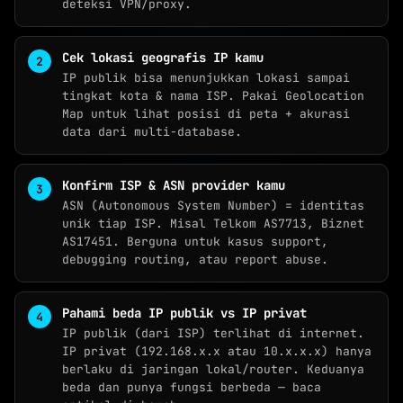
deteksi VPN/proxy.
TOOLS JARINGAN :
IP TOOLS
Cek lokasi geografis IP kamu
IP LOOKUP
IP publik bisa menunjukkan lokasi sampai
tingkat kota & nama ISP. Pakai Geolocation
CEK IPV6
NEW
Map untuk lihat posisi di peta + akurasi
data dari multi-database.
REVERSE IP
SUBNET CALCULATOR
Konfirm ISP & ASN provider kamu
ASN (Autonomous System Number) = identitas
MAC LOOKUP
unik tiap ISP. Misal Telkom AS7713, Biznet
AS17451. Berguna untuk kasus support,
BLACKLIST CHECK
debugging routing, atau report abuse.
CEK KEBOCORAN VPN
Pahami beda IP publik vs IP privat
DNS TOOLS
IP publik (dari ISP) terlihat di internet.
DNS LOOKUP
IP privat (192.168.x.x atau 10.x.x.x) hanya
berlaku di jaringan lokal/router. Keduanya
DNS PROPAGATION
beda dan punya fungsi berbeda — baca