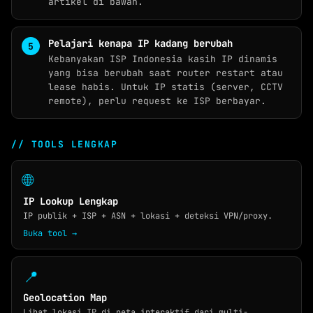
artikel di bawah.
WHOIS
NETWORK TOOLS
Pelajari kenapa IP kadang berubah
★
PING TEST
Kebanyakan ISP Indonesia kasih IP dinamis
yang bisa berubah saat router restart atau
TRACEROUTE
lease habis. Untuk IP statis (server, CCTV
remote), perlu request ke ISP berbayar.
SPEED TEST
PORT CHECKER
// TOOLS LENGKAP
CEK LOKASI
NEW
🌐
INFO KONEKSI
IP Lookup Lengkap
SECURITY HEADERS
IP publik + ISP + ASN + lokasi + deteksi VPN/proxy.
Buka tool →
📍
Geolocation Map
Lihat lokasi IP di peta interaktif dari multi-