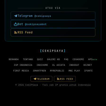
ATAU VIA
Telegram
@cekipsaya
Bot
@cekipsayabot
RSS Feed
[
CEKIPSAYA
]
BERANDA
TENTANG
QUIZ
GALERI HD
FAQ
CEKADEMI
API
BETA
ISP INDONESIA
INDIHOME
XL AXIATA
INDOSAT
BIZNET
FIRST MEDIA
SMARTFREN
MYREPUBLIC
MNC PLAY
IFORTE
TELEGRAM
RSS FEED
© 2026 CekIPSaya · Tool cek IP gratis untuk Indonesia