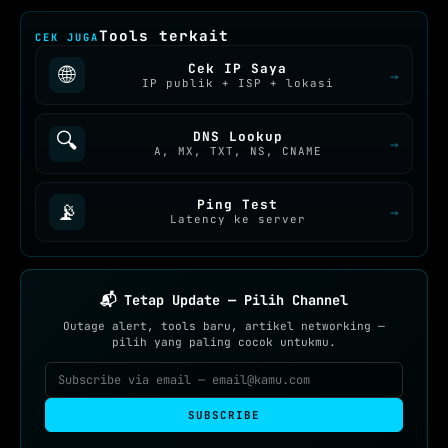
Tools terkait
CEK JUGA
Cek IP Saya
🌐
→
IP publik + ISP + lokasi
🔍
DNS Lookup
→
A, MX, TXT, NS, CNAME
Ping Test
📡
→
Latency ke server
📬 Tetap Update — Pilih Channel
Outage alert, tools baru, artikel networking —
pilih yang paling cocok untukmu.
SUBSCRIBE