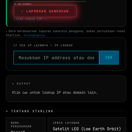
WHOIS
12 jam terakhir
⚡️ LAPORKAN GANGGUAN
NETWORK TOOLS
Lihat semua ISP →
★
PING TEST
ℹ️ Data berdasarkan laporan sukarela pengguna, bukan pernyataan resmi
TRACEROUTE
Starlink.
Selengkapnya
SPEED TEST
// CEK IP LAINNYA — IP LOOKUP
PORT CHECKER
CEK
CEK LOKASI
NEW
INFO KONEKSI
> OUTPUT
SECURITY HEADERS
Klik
untuk lookup IP atau domain lain.
Cek
> TENTANG STARLINK
NAMA
JENIS LAYANAN
PERUSAHAAN
Satelit LEO (Low Earth Orbit)