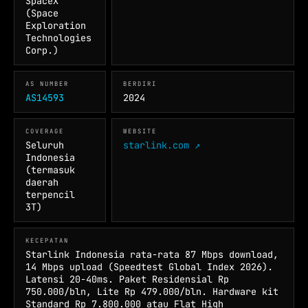
SpaceX
(Space
Exploration
Technologies
Corp.)
AS NUMBER
BERDIRI
AS14593
2024
COVERAGE
WEBSITE
Seluruh
starlink.com ↗
Indonesia
(termasuk
daerah
terpencil
3T)
KECEPATAN
Starlink Indonesia rata-rata 87 Mbps download,
14 Mbps upload (Speedtest Global Index 2026).
Latensi 20-40ms. Paket Residensial Rp
750.000/bln, Lite Rp 479.000/bln. Hardware kit
Standard Rp 7.800.000 atau Flat High