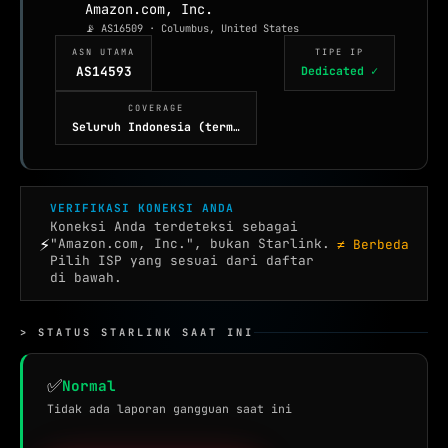
Amazon.com, Inc.
TOOLS JARINGAN :
📡 AS16509 · Columbus, United States
IP TOOLS
ASN UTAMA
TIPE IP
AS14593
Dedicated ✓
IP LOOKUP
COVERAGE
CEK IPV6
NEW
Seluruh Indonesia (term…
REVERSE IP
SUBNET CALCULATOR
VERIFIKASI KONEKSI ANDA
Koneksi Anda terdeteksi sebagai
MAC LOOKUP
⚡
"Amazon.com, Inc.", bukan Starlink.
≠ Berbeda
Pilih ISP yang sesuai dari daftar
BLACKLIST CHECK
di bawah.
CEK KEBOCORAN VPN
> STATUS STARLINK SAAT INI
DNS TOOLS
DNS LOOKUP
✅
Normal
Tidak ada laporan gangguan saat ini
DNS PROPAGATION