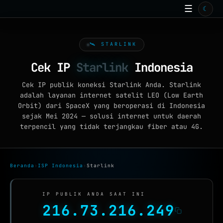
☰
☾
BERANDA
TOOLS ONLINE
🛰️ STARLINK
15
ISP
Cek IP
Starlink
Indonesia
ARTIKEL
99+
Cek IP publik koneksi Starlink Anda. Starlink
adalah layanan internet satelit LEO (Low Earth
GALERI
Orbit) dari SpaceX yang beroperasi di Indonesia
sejak Mei 2024 — solusi internet untuk daerah
WALLPAPER
terpencil yang tidak terjangkau fiber atau 4G.
QUIZ
GAME
Beranda
›
ISP Indonesia
›
Starlink
FAQ
IP PUBLIK ANDA SAAT INI
216.73.216.249
TENTANG