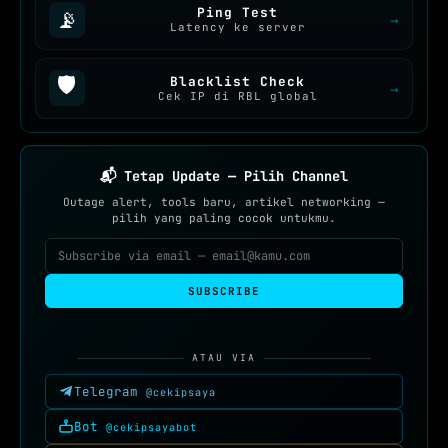
Ping Test
📡
→
Latency ke server
🛡️
Blacklist Check
→
Cek IP di RBL global
📬 Tetap Update — Pilih Channel
Outage alert, tools baru, artikel networking —
pilih yang paling cocok untukmu.
SUBSCRIBE
ATAU VIA
Telegram
@cekipsaya
Bot
@cekipsayabot