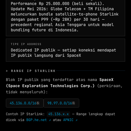
Performance Rp 25.000.000 (beli sekali).
Update Mei 2026: Globe Telecom + TM Filipina
meluncurkan bundle satellite-to-phone Starlink
dengan paket P99 (~Rp 28K) per 30 hari —
precedent regional Asia Tenggara untuk model
bundling future di Indonesia.
TIPE IP ADDRESS
Dedicated IP publik — setiap koneksi mendapat
IP publik langsung dari SpaceX
> RANGE IP STARLINK
Blok IP publik yang terdaftar atas nama
SpaceX
(Space Exploration Technologies Corp.)
(perkiraan,
tidak menyeluruh):
45.136.0.0/16
98.97.0.0/16
⎘
⎘
Contoh IP Starlink:
45.136.x.x
— Range lengkap dapat
dicek via
BGP.he.net ↗
atau
APNIC ↗