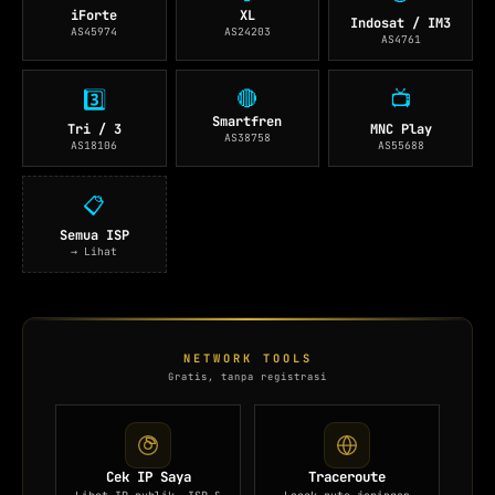
iForte
XL
Indosat / IM3
AS45974
AS24203
AS4761
🔴
3️⃣
📺
Smartfren
Tri / 3
MNC Play
AS38758
AS18106
AS55688
📋
Semua ISP
→ Lihat
NETWORK TOOLS
Gratis, tanpa registrasi
Cek IP Saya
Traceroute