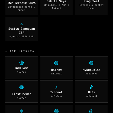
Cek IP Saya
Ping Test
ISP Terbaik 2026
IP publik + ASN +
Latensi & packet
Bandingkan harga &
lokasi
loss
speed
⚠️
Status Gangguan
ISP
Agustus 2026 hub
> ISP LAINNYA
🔴
🟢
🟣
IndiHome
Biznet
MyRepublic
AS7713
AS17451
AS135478
⚡
🎵
🟠
Iconnet
HiFi
First Media
AS17553
AS55688
AS9927
🔷
🔵
🟡