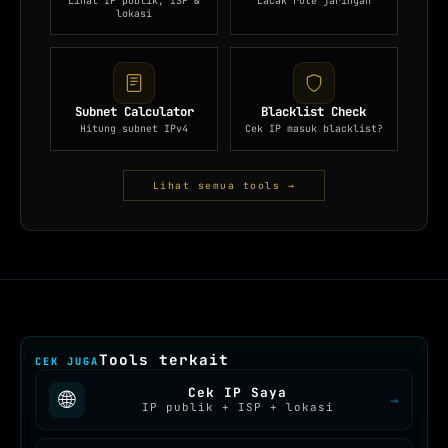
Lihat IP publik, ISP &
Lacak rute jaringan
lokasi
Subnet Calculator
Blacklist Check
Hitung subnet IPv4
Cek IP masuk blacklist?
Lihat semua tools →
Tools terkait
CEK JUGA
Cek IP Saya
🌐
→
IP publik + ISP + lokasi