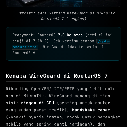
Ilustrasi: Cara Setting WireGuard di MikroTik
RouterOS 7 (Lengkap)
Prasyarat: RouterOS
7.0 ke atas
(artikel ini
ℹ
diuji di 7.18.2). Cek versimu dengan
/system
. WireGuard tidak tersedia di
resource print
RouterOS 6.
Kenapa WireGuard di RouterOS 7
Dibanding OpenVPN/L2TP/PPTP yang lebih dulu
ada di MikroTik, WireGuard menang di tiga
sisi:
ringan di CPU
(penting untuk router
yang sudah padat trafik),
handshake cepat
(koneksi nyaris instan, cocok untuk perangkat
mobile yang sering ganti jaringan), dan