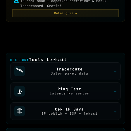
10 soal acak — dapatkan sertifikat & masuk
leaderboard. Gratis!
Mulai Quiz →
Tools terkait
CEK JUGA
🛰️
Traceroute
→
Jalur paket data
Ping Test
📡
→
Latency ke server
Cek IP Saya
🌐
→
IP publik + ISP + lokasi