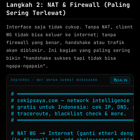
Langkah 2: NAT & Firewall (Paling
Sering Terlewat)
Interface saja tidak cukup. Tanpa NAT, client
WG tidak bisa keluar ke internet; tanpa
firewall yang benar, handshake atau trafik
akan diblokir. Ini bagian yang paling sering
bikin "handshake sukses tapi tidak bisa
ngapa-ngapain".
SALIN
ROUTEROS — NAT UNTUK SUBNET WIREGUARD
# ════════════════════════════════════════
# cekipsaya.com — network intelligence too
# gratis untuk Indonesia: cek IP, DNS, pin
# traceroute, blacklist check & more.

# ════════════════════════════════════════
# NAT WG -> Internet (ganti ether1 dengan
/ip firewall nat add chain=srcnat action=m