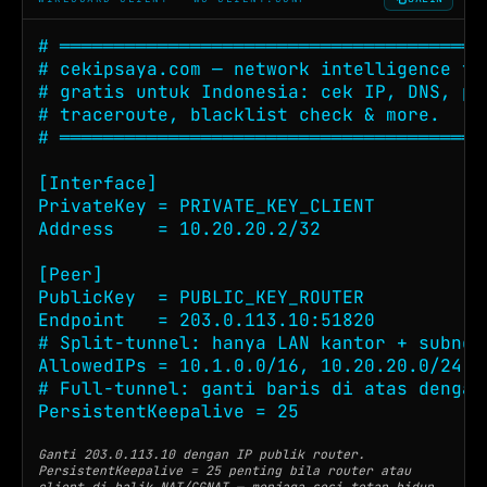
# ════════════════════════════════════════
# cekipsaya.com — network intelligence too
# gratis untuk Indonesia: cek IP, DNS, pin
# traceroute, blacklist check & more.

# ════════════════════════════════════════
[Interface]

PrivateKey = PRIVATE_KEY_CLIENT

Address    = 10.20.20.2/32

[Peer]

PublicKey  = PUBLIC_KEY_ROUTER

Endpoint   = 203.0.113.10:51820

# Split-tunnel: hanya LAN kantor + subnet
AllowedIPs = 10.1.0.0/16, 10.20.20.0/24

# Full-tunnel: ganti baris di atas dengan
PersistentKeepalive = 25
Ganti 203.0.113.10 dengan IP publik router.
PersistentKeepalive = 25 penting bila router atau
client di balik NAT/CGNAT — menjaga sesi tetap hidup.