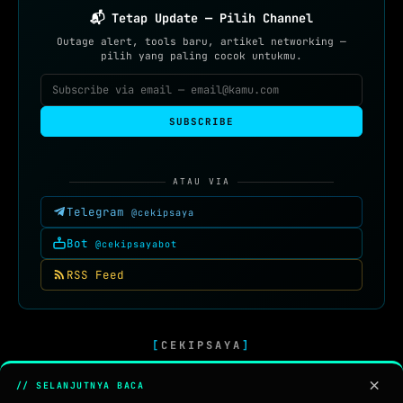
📬 Tetap Update — Pilih Channel
Outage alert, tools baru, artikel networking —
pilih yang paling cocok untukmu.
SUBSCRIBE
ATAU VIA
Telegram
@cekipsaya
Bot
@cekipsayabot
RSS Feed
[
CEKIPSAYA
]
BERANDA
TENTANG
QUIZ
GALERI HD
FAQ
CEKADEMI
API
BETA
×
// SELANJUTNYA BACA
ISP INDONESIA
INDIHOME
XL AXIATA
INDOSAT
BIZNET