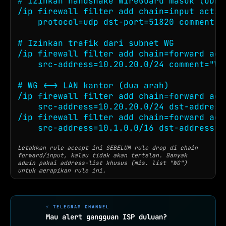
# Izinkan handshake WireGuard masuk (UDP 5
/ip firewall filter add chain=input action
    protocol=udp dst-port=51820 comment="
# Izinkan trafik dari subnet WG

/ip firewall filter add chain=forward acti
    src-address=10.20.20.0/24 comment="WG 
# WG <-> LAN kantor (dua arah)

/ip firewall filter add chain=forward acti
    src-address=10.20.20.0/24 dst-address=
/ip firewall filter add chain=forward acti
    src-address=10.1.0.0/16 dst-address=1
Letakkan rule accept ini SEBELUM rule drop di chain
forward/input, kalau tidak akan tertelan. Banyak
admin pakai address-list khusus (mis. list "WG")
untuk merapikan rule ini.
⚡ TELEGRAM CHANNEL
Mau alert gangguan ISP duluan?