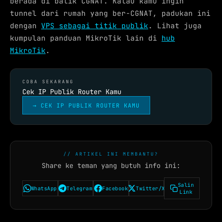
berada di balik CGNAT. Kalau kamu ingin
tunnel dari rumah yang ber-CGNAT, padukan ini
dengan
VPS sebagai titik publik
. Lihat juga
kumpulan panduan MikroTik lain di
hub
MikroTik
.
COBA SEKARANG
Cek IP Publik Router Kamu
→ CEK IP PUBLIK ROUTER KAMU
// ARTIKEL INI MEMBANTU?
Share ke teman yang butuh info ini:
Salin
WhatsApp
Telegram
Facebook
Twitter/X
Link