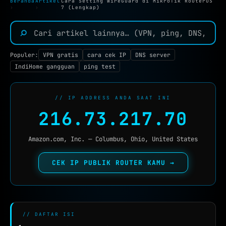
Beranda
Artikel
Cara Setting WireGuard di MikroTik RouterOS
TOOLS JARINGAN :
›
›
7 (Lengkap)
IP TOOLS
⌕
IP LOOKUP
Populer:
VPN gratis
cara cek IP
DNS server
CEK IPV6
NEW
IndiHome gangguan
ping test
REVERSE IP
SUBNET CALCULATOR
// IP ADDRESS ANDA SAAT INI
216.73.217.70
MAC LOOKUP
BLACKLIST CHECK
Amazon.com, Inc. — Columbus, Ohio, United States
CEK KEBOCORAN VPN
CEK IP PUBLIK ROUTER KAMU →
DNS TOOLS
DNS LOOKUP
DNS PROPAGATION
// DAFTAR ISI