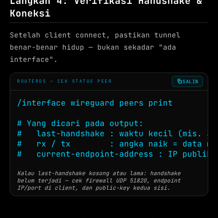
Langkah 4: Verifikasi Handshake &
Koneksi
Setelah client connect, pastikan tunnel
benar-benar hidup — bukan sekadar "ada
interface".
SALIN
ROUTEROS — CEK STATUS PEER
/interface wireguard peers print

# Yang dicari pada output:

#   last-handshake : waktu kecil (mis. 39
#   rx / tx        : angka naik = data me
#   current-endpoint-address : IP publik 
Kalau last-handshake kosong atau lama: handshake
belum terjadi — cek firewall UDP 51820, endpoint
IP/port di client, dan public-key kedua sisi.