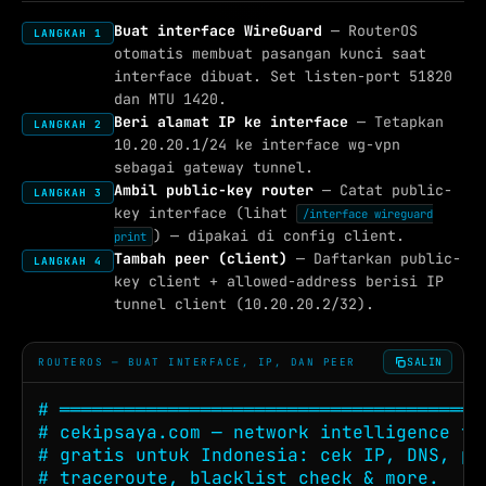
Buat interface WireGuard
— RouterOS
LANGKAH 1
otomatis membuat pasangan kunci saat
interface dibuat. Set listen-port 51820
dan MTU 1420.
Beri alamat IP ke interface
— Tetapkan
LANGKAH 2
10.20.20.1/24 ke interface wg-vpn
sebagai gateway tunnel.
Ambil public-key router
— Catat public-
LANGKAH 3
key interface (lihat
/interface wireguard
) — dipakai di config client.
print
Tambah peer (client)
— Daftarkan public-
LANGKAH 4
key client + allowed-address berisi IP
tunnel client (10.20.20.2/32).
SALIN
ROUTEROS — BUAT INTERFACE, IP, DAN PEER
# ════════════════════════════════════════
# cekipsaya.com — network intelligence too
# gratis untuk Indonesia: cek IP, DNS, pin
# traceroute, blacklist check & more.
