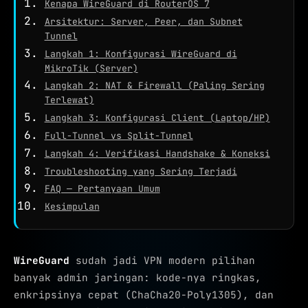
Kenapa WireGuard di RouterOS 7
WHOIS
Arsitektur: Server, Peer, dan Subnet
NETWORK TOOLS
Tunnel
★
PING TEST
Langkah 1: Konfigurasi WireGuard di
MikroTik (Server)
TRACEROUTE
Langkah 2: NAT & Firewall (Paling Sering
Terlewat)
SPEED TEST
Langkah 3: Konfigurasi Client (Laptop/HP)
PORT CHECKER
Full-Tunnel vs Split-Tunnel
Langkah 4: Verifikasi Handshake & Koneksi
CEK LOKASI
NEW
Troubleshooting yang Sering Terjadi
INFO KONEKSI
FAQ — Pertanyaan Umum
Kesimpulan
SECURITY HEADERS
WireGuard
sudah jadi VPN modern pilihan
banyak admin jaringan: kode-nya ringkas,
enkripsinya cepat (ChaCha20-Poly1305), dan