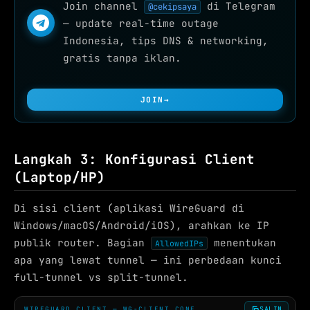
Join channel
di Telegram
@cekipsaya
— update real-time outage
Indonesia, tips DNS & networking,
gratis tanpa iklan.
JOIN
→
Langkah 3: Konfigurasi Client
(Laptop/HP)
Di sisi client (aplikasi WireGuard di
Windows/macOS/Android/iOS), arahkan ke IP
publik router. Bagian
menentukan
AllowedIPs
apa yang lewat tunnel — ini perbedaan kunci
full-tunnel vs split-tunnel.
SALIN
WIREGUARD CLIENT — WG-CLIENT.CONF