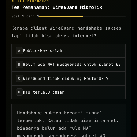
🎯 TES PEMAHAMAN
Tes Pemahaman: WireGuard MikroTik
Soal
1
dari 2
Kenapa client WireGuard handshake sukses
tapi tidak bisa akses internet?
Public-key salah
A
Belum ada NAT masquerade untuk subnet WG
B
WireGuard tidak didukung RouterOS 7
C
MTU terlalu besar
D
Handshake sukses berarti tunnel
terbentuk. Kalau tidak bisa internet,
biasanya belum ada rule NAT
masquerade src-address subnet WG