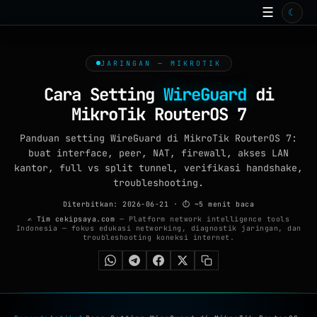
☰
☾
BERANDA
TOOLS ONLINE
JARINGAN — MIKROTIK
15
ISP
Cara Setting
WireGuard
di
MikroTik RouterOS 7
ARTIKEL
99+
Panduan setting WireGuard di MikroTik RouterOS 7:
GALERI
buat interface, peer, NAT, firewall, akses LAN
kantor, full vs split tunnel, verifikasi handshake,
WALLPAPER
troubleshooting.
QUIZ
Diterbitkan: 2026-06-21
· ⏱ ~5 menit baca
✍ Tim cekipsaya.com
— Platform network intelligence tools
Indonesia — fokus edukasi networking, diagnostik jaringan, dan
GAME
troubleshooting koneksi internet.
FAQ
TENTANG