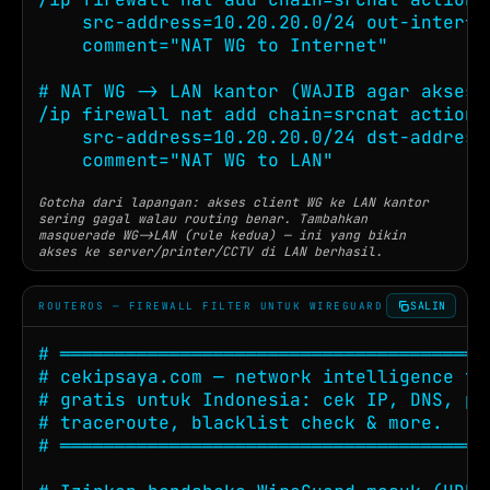
    src-address=10.20.20.0/24 out-interfac
    comment="NAT WG to Internet"

# NAT WG -> LAN kantor (WAJIB agar akses 
/ip firewall nat add chain=srcnat action=m
    src-address=10.20.20.0/24 dst-address=
    comment="NAT WG to LAN"
Gotcha dari lapangan: akses client WG ke LAN kantor
sering gagal walau routing benar. Tambahkan
masquerade WG->LAN (rule kedua) — ini yang bikin
akses ke server/printer/CCTV di LAN berhasil.
SALIN
ROUTEROS — FIREWALL FILTER UNTUK WIREGUARD
# ════════════════════════════════════════
# cekipsaya.com — network intelligence too
# gratis untuk Indonesia: cek IP, DNS, pin
# traceroute, blacklist check & more.

# ════════════════════════════════════════