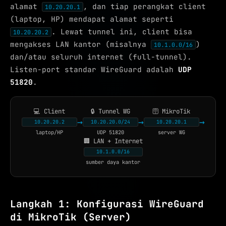
alamat
, dan tiap perangkat client
10.20.20.1
(laptop, HP) mendapat alamat seperti
. Lewat tunnel ini, client bisa
10.20.20.2
mengakses LAN kantor (misalnya
)
10.1.0.0/16
dan/atau seluruh internet (full-tunnel).
Listen-port standar WireGuard adalah
UDP
51820
.
💻
Client
🔒
Tunnel WG
🛜
MikroTik
→
→
→
10.20.20.2
10.20.20.0/24
10.20.20.1
laptop/HP
UDP 51820
server WG
🏢
LAN + Internet
10.1.0.0/16
sumber daya kantor
Langkah 1: Konfigurasi WireGuard
di MikroTik (Server)