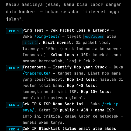
Kalau hasilnya jelas, kamu bisa lapor dengan
data konkret — bukan sekadar "internet ngga
jalan".
Ping Test — Cek Packet Loss & Latency
—
CEK 1
Buka
/ping-test/
→ target
atau
google.com
.
Hasil normal:
0% packet loss,
1.1.1.1
latency < 100ms (untuk Indonesia ke server
Indonesia).
Kalau loss > 10%
: koneksi kamu
memang bermasalah, lanjut Cek 2.
Traceroute — Identify Hop yang Stuck
— Buka
CEK 2
/traceroute/
→ target sama. Lihat hop mana
yang loss/timeout.
Hop 1-3 loss
: masalah di
router lokal kamu.
Hop 4-8 loss
:
kemungkinan di sisi ISP.
Hop 10+ loss
:
masalah di upstream global.
Cek IP & ISP Kamu Saat Ini
— Buka
/cek-ip-
CEK 3
saya/
. Catat
IP publik
+
ASN
+
nama ISP
.
Info ini critical kalau lapor ke helpdesk —
mereka akan tanya.
Cek IP Blacklist (kalau email atau akses
CEK 4