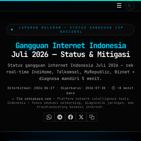
☰
☾
BERANDA
TOOLS ONLINE
LAPORAN BULANAN — STATUS GANGGUAN ISP
15
NASIONAL
ISP
Gangguan Internet Indonesia
ARTIKEL
Juli 2026 — Status & Mitigasi
99+
GALERI
Status gangguan internet Indonesia Juli 2026 — cek
real-time IndiHome, Telkomsel, MyRepublic, Biznet +
WALLPAPER
diagnosa mandiri 5 menit.
Diterbitkan: 2026-06-27
·
Diperbarui: 2026-07-30
· ⏱ ~8 menit
QUIZ
baca
✍ Tim cekipsaya.com
— Platform network intelligence tools
Indonesia — fokus edukasi networking, diagnostik jaringan, dan
GAME
troubleshooting koneksi internet.
FAQ
TENTANG