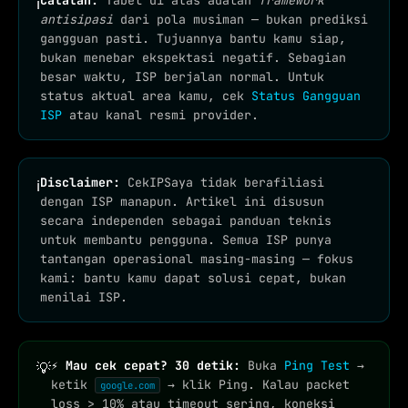
Catatan:
Tabel di atas adalah
framework
ℹ
antisipasi
dari pola musiman — bukan prediksi
gangguan pasti. Tujuannya bantu kamu siap,
bukan menebar ekspektasi negatif. Sebagian
besar waktu, ISP berjalan normal. Untuk
status aktual area kamu, cek
Status Gangguan
ISP
atau kanal resmi provider.
Disclaimer:
CekIPSaya tidak berafiliasi
ℹ
dengan ISP manapun. Artikel ini disusun
secara independen sebagai panduan teknis
untuk membantu pengguna. Semua ISP punya
tantangan operasional masing-masing — fokus
kami: bantu kamu dapat solusi cepat, bukan
menilai ISP.
⚡ Mau cek cepat? 30 detik:
Buka
Ping Test
→
💡
ketik
→ klik Ping. Kalau packet
google.com
loss > 10% atau timeout sering, koneksi