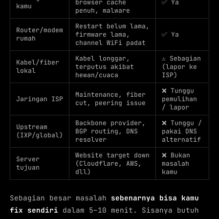
browser cache
✅ Ya
kamu
penuh, malware
Restart belum lama,
Router/modem
firmware lama,
✅ Ya
rumah
channel WiFi padat
Kabel longgar,
⚠️ Sebagian
Kabel/fiber
terputus akibat
(lapor ke
lokal
hewan/cuaca
ISP)
❌ Tunggu
Maintenance, fiber
Jaringan ISP
pemulihan
cut, peering issue
/ lapor
Backbone provider,
❌ Tunggu /
Upstream
BGP routing, DNS
pakai DNS
(IXP/global)
resolver
alternatif
Website target down
❌ Bukan
Server
(Cloudflare, AWS,
masalah
tujuan
dll)
kamu
Sebagian besar masalah
sebenarnya bisa kamu
fix sendiri
dalam 5–10 menit. Sisanya butuh