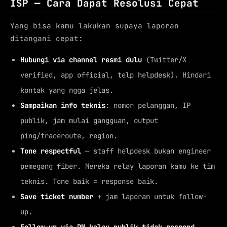
ISP — Cara Dapat Resolusi Cepat
Yang bisa kamu lakukan supaya laporan
ditangani cepat:
Hubungi via channel resmi dulu
(Twitter/X
verified, app official, telp helpdesk). Hindari
kontak yang ngga jelas.
Sampaikan info teknis
: nomor pelanggan, IP
publik, jam mulai gangguan, output
ping/traceroute, region.
Tone respectful
— staff helpdesk bukan engineer
pemegang fiber. Mereka relay laporan kamu ke tim
teknis. Tone baik = response baik.
Save ticket number
+ jam laporan untuk follow-
up.
Follow-up via DM kalau publik tidak respond