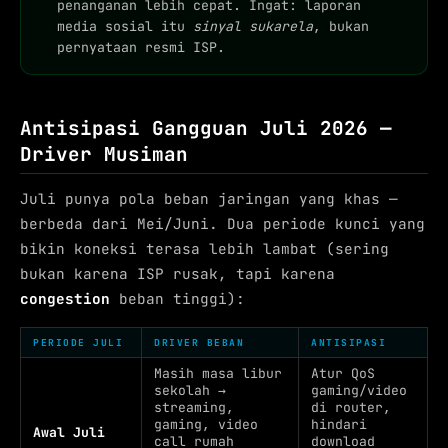
penanganan lebih cepat. Ingat: laporan
media sosial itu
sinyal sukarela
, bukan
pernyataan resmi ISP.
Antisipasi Gangguan Juli 2026 —
Driver Musiman
Juli punya pola beban jaringan yang khas —
berbeda dari Mei/Juni. Dua periode kunci yang
bikin koneksi terasa lebih lambat (sering
bukan karena ISP rusak, tapi karena
congestion
beban tinggi):
PERIODE JULI
DRIVER BEBAN
ANTISIPASI
Masih masa libur
Atur QoS
sekolah →
gaming/video
streaming,
di router,
gaming, video
hindari
Awal Juli
call rumah
download