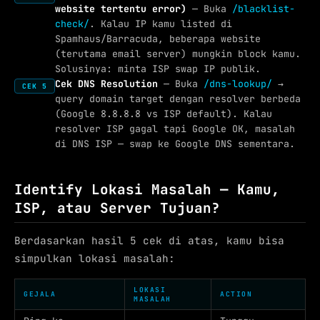
website tertentu error)
— Buka
/blacklist-
check/
. Kalau IP kamu listed di
Spamhaus/Barracuda, beberapa website
(terutama email server) mungkin block kamu.
Solusinya: minta ISP swap IP publik.
Cek DNS Resolution
— Buka
/dns-lookup/
→
CEK 5
query domain target dengan resolver berbeda
(Google 8.8.8.8 vs ISP default). Kalau
resolver ISP gagal tapi Google OK, masalah
di DNS ISP — swap ke Google DNS sementara.
Identify Lokasi Masalah — Kamu,
ISP, atau Server Tujuan?
Berdasarkan hasil 5 cek di atas, kamu bisa
simpulkan lokasi masalah:
LOKASI
GEJALA
ACTION
MASALAH