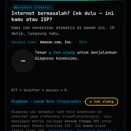
TOOLS JARINGAN :
DIAGNOSA OTOMATIS
Internet bermasalah? Cek dulu — ini
IP TOOLS
kamu atau ISP?
IP LOOKUP
Kami cek koneksimu otomatis di bawah ini. 10
detik, langsung tahu.
CEK IPV6
NEW
Koneksi kamu:
Amazon.com, Inc.
· Ohio
REVERSE IP
Tekan
↻ Cek ulang
untuk menjalankan
SUBNET CALCULATOR
diagnosa koneksimu.
—
MAC LOOKUP
BLACKLIST CHECK
RTT
—
ms
Jitter
—
ms
Loss
—
%
CEK KEBOCORAN VPN
Pisahkan — Lacak Rute (Traceroute) →
↻ Cek ulang
DNS TOOLS
DNS LOOKUP
Diagnosa ini mengukur last-mile koneksimu ke
internet umum (referensi Cloudflare/Google), lalu
menyimpan metrik jaringan
anonim (tanpa IP)
untuk
DNS PROPAGATION
membangun Indeks Kualitas ISP. Ini
bukan
klaim
status resmi ISP.
Selengkapnya: Kebijakan Privasi →