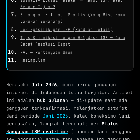
Identify Lokasi Masalah — Kamu, ISP, atau
Server Tujuan?
5 Langkah Mitigasi Praktis (Yang Bisa Kamu
Lakukan Sekarang)
Cek Spesifik per ISP (Panduan Detail)
Tips Komunikasi dengan Helpdesk ISP — Cara
Dapat Resolusi Cepat
FAQ — Pertanyaan Umum
Kesimpulan
Memasuki
Juli 2026
, monitoring gangguan
internet di Indonesia tetap berjalan. Artikel
ini adalah
hub bulanan
— di-update saat ada
gangguan terkonfirmasi, melanjutkan estafet
dari periode
Juni 2026
. Kalau koneksimu lagi
bermasalah, langkah tercepat: cek
Status
Gangguan ISP real-time
(laporan dari pengguna
se-Indonesia) untuk tahu apakah ini gangguan