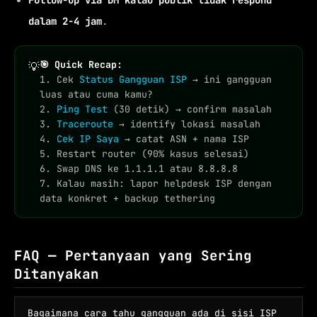
dalam 2-4 jam
.
🎯 Quick Recap:
💡
1. Cek
Status Gangguan ISP
→ ini gangguan
luas atau cuma kamu?
2.
Ping Test
(30 detik) → confirm masalah
3.
Traceroute
→ identify lokasi masalah
4.
Cek IP Saya
→ catat ASN + nama ISP
5. Restart router (90% kasus selesai)
6. Swap DNS ke 1.1.1.1 atau 8.8.8.8
7. Kalau masih: lapor helpdesk ISP dengan
data konkret + backup tethering
FAQ — Pertanyaan yang Sering
Ditanyakan
Bagaimana cara tahu gangguan ada di sisi ISP