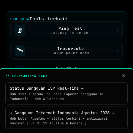
Tools terkait
CEK JUGA
Ping Test
📡
→
Latency ke server
🛰️
Traceroute
→
Jalur paket data
Cek IP Saya
🌐
→
IP publik + ISP + lokasi
×
// SELANJUTNYA BACA
Status Gangguan ISP Real-Time →
Hub status semua ISP dari laporan pengguna se-
📬 Tetap Update — Pilih Channel
Indonesia — cek & laporkan
Outage alert, tools baru, artikel networking —
pilih yang paling cocok untukmu.
→ Gangguan Internet Indonesia Agustus 2026 →
Hub bulan Agustus — status terkini + antisipasi
musiman (HUT RI 17 Agustus & kemarau)
SUBSCRIBE