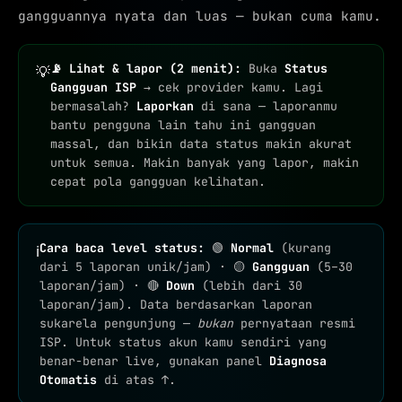
gangguannya nyata dan luas — bukan cuma kamu.
📡 Lihat & lapor (2 menit):
Buka
Status
💡
Gangguan ISP
→ cek provider kamu. Lagi
bermasalah?
Laporkan
di sana — laporanmu
bantu pengguna lain tahu ini gangguan
massal, dan bikin data status makin akurat
untuk semua. Makin banyak yang lapor, makin
cepat pola gangguan kelihatan.
Cara baca level status:
🟢
Normal
(kurang
ℹ
dari 5 laporan unik/jam) · 🟡
Gangguan
(5–30
laporan/jam) · 🔴
Down
(lebih dari 30
laporan/jam). Data berdasarkan laporan
sukarela pengunjung —
bukan
pernyataan resmi
ISP. Untuk status akun kamu sendiri yang
benar-benar live, gunakan panel
Diagnosa
Otomatis
di atas ↑.