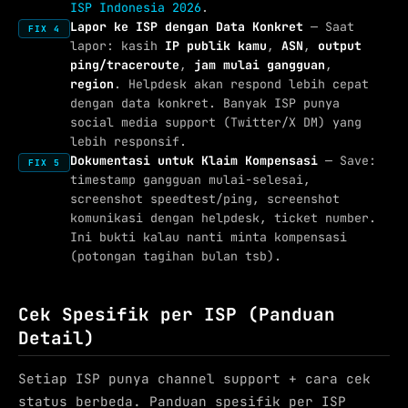
ISP Indonesia 2026
.
Lapor ke ISP dengan Data Konkret
— Saat
FIX 4
lapor: kasih
IP publik kamu
,
ASN
,
output
ping/traceroute
,
jam mulai gangguan
,
region
. Helpdesk akan respond lebih cepat
dengan data konkret. Banyak ISP punya
social media support (Twitter/X DM) yang
lebih responsif.
Dokumentasi untuk Klaim Kompensasi
— Save:
FIX 5
timestamp gangguan mulai-selesai,
screenshot speedtest/ping, screenshot
komunikasi dengan helpdesk, ticket number.
Ini bukti kalau nanti minta kompensasi
(potongan tagihan bulan tsb).
Cek Spesifik per ISP (Panduan
Detail)
Setiap ISP punya channel support + cara cek
status berbeda. Panduan spesifik per ISP