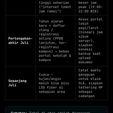
tinggi seharian
besar jam
("internet lemot
peak (19:00–
jam ramai")
22:00 WIB)
Akses portal
Tahun ajaran
lebih
baru + daftar
pagi/larut
ulang /
(hindari jam
registrasi
sibuk
Pertengahan–
online (PPDB
server),
akhir Juli
lanjutan, her-
siapkan
registrasi
koneksi
kampus) → beban
backup saat
portal sekolah &
upload
kampus
dokumen
Catat waktu
Cuaca —
gangguan
hujan/angin
untuk klaim
Sepanjang
masih bisa picu
SLA, siapkan
Juli
LOS fiber di
tethering HP
sebagian area
sebagai
cadangan