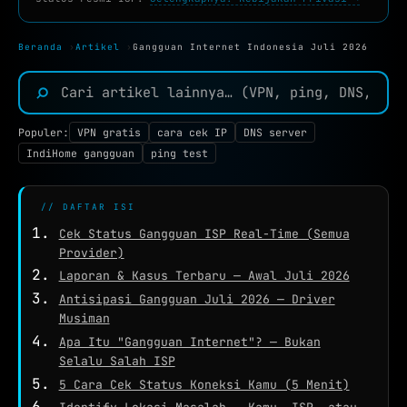
WHOIS
NETWORK TOOLS
Beranda
›
Artikel
›
Gangguan Internet Indonesia Juli 2026
★
PING TEST
⌕
TRACEROUTE
Populer:
VPN gratis
cara cek IP
DNS server
SPEED TEST
IndiHome gangguan
ping test
PORT CHECKER
// DAFTAR ISI
CEK LOKASI
NEW
Cek Status Gangguan ISP Real-Time (Semua
INFO KONEKSI
Provider)
Laporan & Kasus Terbaru — Awal Juli 2026
SECURITY HEADERS
Antisipasi Gangguan Juli 2026 — Driver
Musiman
Apa Itu "Gangguan Internet"? — Bukan
Selalu Salah ISP
5 Cara Cek Status Koneksi Kamu (5 Menit)