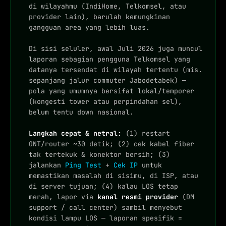
di wilayahmu (IndiHome, Telkomsel, atau
provider lain), barulah kemungkinan
gangguan area yang lebih luas.
Di sisi seluler, awal Juli 2026 juga muncul
laporan sebagian pengguna Telkomsel yang
datanya tersendat di wilayah tertentu (mis.
sepanjang jalur commuter Jabodetabek) —
pola yang umumnya bersifat lokal/temporer
(kongesti tower atau perpindahan sel),
belum tentu down nasional.
Langkah cepat & netral:
(1) restart
ONT/router ~30 detik; (2) cek kabel fiber
tak tertekuk & konektor bersih; (3)
jalankan
Ping Test
+
Cek IP
untuk
memastikan masalah di sisimu, di ISP, atau
di server tujuan; (4) kalau LOS tetap
merah, lapor via
kanal resmi provider
(DM
support / call center) sambil menyebut
kondisi lampu LOS — laporan spesifik =