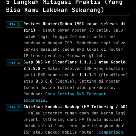
5 Langkah Mitigasi Praktis (Yang
Bisa Kamu Lakukan Sekarang)
Restart Router/Modem (90% kasus selesai di
FIX 1
sini)
— Cabut power router 30 detik, lalu
colok lagi. Tunggu 2-3 menit untuk re-
handshake dengan ISP. Sederhana tapi solve
banyak masalah: cache DNS lokal di router,
IP lease problem, firmware glitch.
Swap DNS ke Cloudflare 1.1.1.1 atau Google
FIX 2
8.8.8.8
— Kalau resolver ISP yang masalah,
ganti DNS sementara ke
1.1.1.1
(Cloudflare)
atau
8.8.8.8
(Google). Setting di router
(semua device follow) atau per-device.
Panduan:
Cara Setting DNS Tercepat
Indonesia
.
Aktifkan Koneksi Backup (HP Tethering / 4G)
FIX 3
— Kalau internet rumah down dan kerja lagi
urgent, tethering dari HP (kuota mobile).
Untuk solusi long-term: pertimbangkan dual-
ISP atau backup mobile router.
Comparison