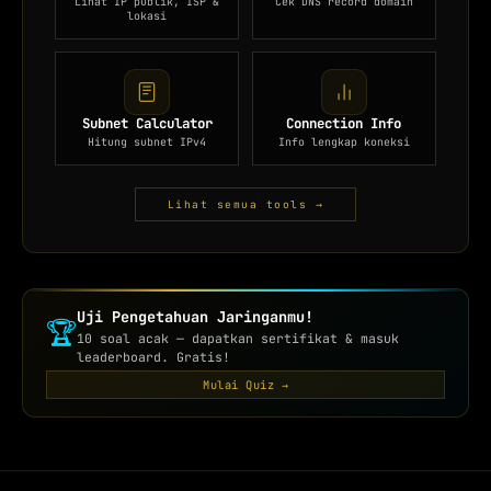
Lihat IP publik, ISP &
Cek DNS record domain
lokasi
Subnet Calculator
Connection Info
Hitung subnet IPv4
Info lengkap koneksi
Lihat semua tools →
Uji Pengetahuan Jaringanmu!
🏆
10 soal acak — dapatkan sertifikat & masuk
leaderboard. Gratis!
Mulai Quiz →