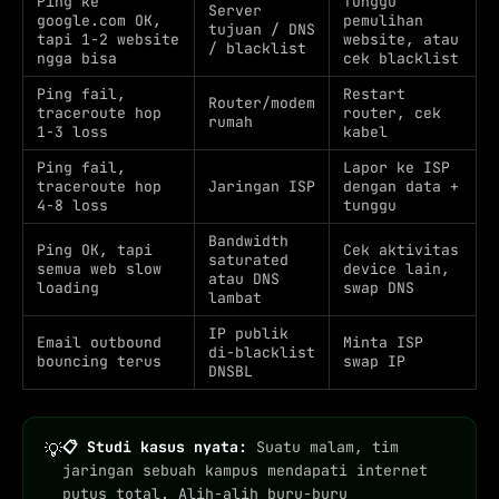
Ping ke
Tunggu
Server
google.com OK,
pemulihan
tujuan / DNS
tapi 1-2 website
website, atau
/ blacklist
ngga bisa
cek blacklist
Ping fail,
Restart
Router/modem
traceroute hop
router, cek
rumah
1-3 loss
kabel
Ping fail,
Lapor ke ISP
traceroute hop
Jaringan ISP
dengan data +
4-8 loss
tunggu
Bandwidth
Ping OK, tapi
Cek aktivitas
saturated
semua web slow
device lain,
atau DNS
loading
swap DNS
lambat
IP publik
Email outbound
Minta ISP
di-blacklist
bouncing terus
swap IP
DNSBL
📋 Studi kasus nyata:
Suatu malam, tim
💡
jaringan sebuah kampus mendapati internet
putus total. Alih-alih buru-buru