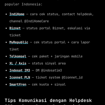
populer Indonesia:
IndiHome
— cara cek status, contact helpdesk,
channel @IndiHomeCare
Biznet
— status portal Biznet, eskalasi via
ticket
MyRepublic
— cek status portal + cara lapor
tiket
Telkomsel
— cek paket + jaringan mobile
XL / Axis
— status sinyal area
Indosat IM3
— DM @indosatim3
Iconnet PLN
— ticket system @Iconnet_id
Smartfren
— cek kuota + sinyal
Tips Komunikasi dengan Helpdesk