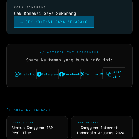
COBA SEKARANG
Cek Koneksi Saya Sekarang
→ CEK KONEKSI SAYA SEKARANG
// ARTIKEL INI MEMBANTU?
Share ke teman yang butuh info ini:
Salin
WhatsApp
Telegram
Facebook
Twitter/X
Link
// ARTIKEL TERKAIT
Status Live
Hub Bulanan
Status Gangguan ISP
→ Gangguan Internet
Real-Time
Indonesia Agustus 2026