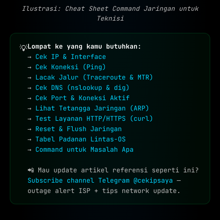
Ilustrasi: Cheat Sheet Command Jaringan untuk
Teknisi
Lompat ke yang kamu butuhkan:
💡
→
Cek IP & Interface
→
Cek Koneksi (Ping)
→
Lacak Jalur (Traceroute & MTR)
→
Cek DNS (nslookup & dig)
→
Cek Port & Koneksi Aktif
→
Lihat Tetangga Jaringan (ARP)
→
Test Layanan HTTP/HTTPS (curl)
→
Reset & Flush Jaringan
→
Tabel Padanan Lintas-OS
→
Command untuk Masalah Apa
📲 Mau update artikel referensi seperti ini?
Subscribe channel Telegram @cekipsaya
—
outage alert ISP + tips network update.