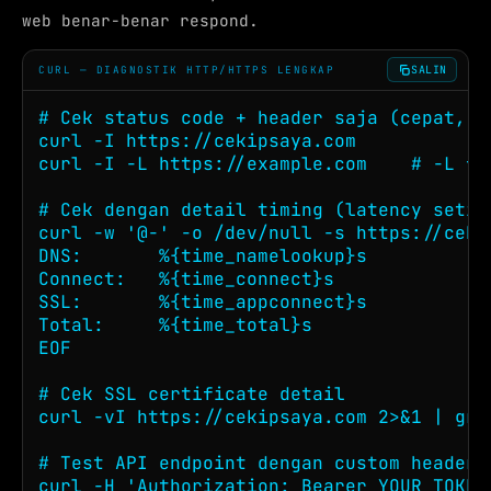
web benar-benar respond.
SALIN
CURL — DIAGNOSTIK HTTP/HTTPS LENGKAP
# Cek status code + header saja (cepat, t
curl -I https://cekipsaya.com

curl -I -L https://example.com    # -L fol
# Cek dengan detail timing (latency setiap
curl -w '@-' -o /dev/null -s https://ceki
DNS:       %{time_namelookup}s

Connect:   %{time_connect}s

SSL:       %{time_appconnect}s

Total:     %{time_total}s

EOF

# Cek SSL certificate detail

curl -vI https://cekipsaya.com 2>&1 | gre
# Test API endpoint dengan custom header

curl -H 'Authorization: Bearer YOUR_TOKEN