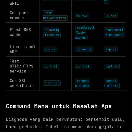
an
aktif
Cek port
Test-
nc -zv
nc -zv
remote
NetConnection
resolvectl
Flush DNS
ipconfig
dscacheutil
flush-
cache
/flushdns
-flushcache
caches
Lihat tabel
arp -a
ip neigh
arp -a
ARP
Test
HTTP/HTTPS
curl -I
curl -I
curl -I
service
Cek SSL
openssl
openssl
curl -vI
certificate
s_client
s_client
Command Mana untuk Masalah Apa
Diagnosa yang baik berurutan: persempit dulu,
baru perbaiki. Tabel ini memetakan gejala ke