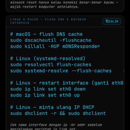
winsock reset hanya kalau koneksi benar-benar kacau —
wajib restart komputer setelahnya.
LINUX & MACOS — FLUSH DNS & REFRESH
SALIN
INTERFACE
# macOS — flush DNS cache

sudo dscacheutil -flushcache

sudo killall -HUP mDNSResponder

# Linux (systemd-resolved)

sudo resolvectl flush-caches

sudo systemd-resolve --flush-caches    # 
# Linux — restart interface (ganti eth0 se
sudo ip link set eth0 down

sudo ip link set eth0 up

# Linux — minta ulang IP DHCP

sudo dhclient -r && sudo dhclient
Cek nama interface dengan ip -br addr sebelum
menjalankan perintah ip link set.