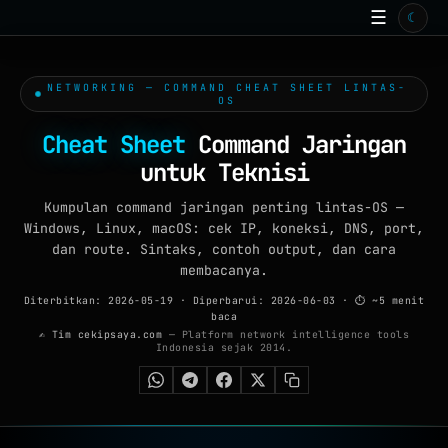
☰
☾
BERANDA
TOOLS ONLINE
NETWORKING — COMMAND CHEAT SHEET LINTAS-
15
OS
ISP
Cheat Sheet
Command Jaringan
ARTIKEL
untuk Teknisi
99+
GALERI
Kumpulan command jaringan penting lintas-OS —
Windows, Linux, macOS: cek IP, koneksi, DNS, port,
WALLPAPER
dan route. Sintaks, contoh output, dan cara
membacanya.
QUIZ
Diterbitkan: 2026-05-19
·
Diperbarui: 2026-06-03
· ⏱ ~5 menit
baca
GAME
✍ Tim cekipsaya.com
— Platform network intelligence tools
Indonesia sejak 2014.
FAQ
TENTANG