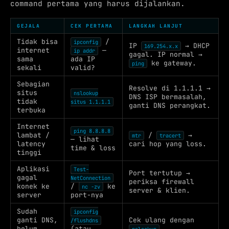
command pertama yang harus dijalankan.
GEJALA
CEK PERTAMA
LANGKAH LANJUT
Tidak bisa
/
ipconfig
IP
→ DHCP
169.254.x.x
internet
—
ip addr
gagal. IP normal →
sama
ada IP
ke gateway.
ping
sekali
valid?
Sebagian
Resolve di 1.1.1.1 →
situs
nslookup
DNS ISP bermasalah,
tidak
situs 1.1.1.1
ganti DNS perangkat.
terbuka
Internet
ping 8.8.8.8
lambat /
/
→
mtr
tracert
— lihat
latency
cari hop yang loss.
time & loss
tinggi
Aplikasi
Test-
Port tertutup →
gagal
NetConnection
periksa firewall
konek ke
/
ke
nc -zv
server & klien.
server
port-nya
Sudah
ipconfig
ganti DNS,
Cek ulang dengan
/flushdns
belum
(atau
.