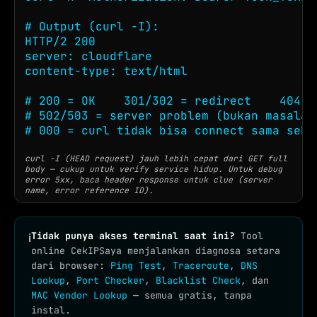
# Output (curl -I):

HTTP/2 200

server: cloudflare

content-type: text/html

# 200 = OK    301/302 = redirect    404 = 
# 502/503 = server problem (bukan masalah 
# 000 = curl tidak bisa connect sama seka
curl -I (HEAD request) jauh lebih cepat dari GET full
body — cukup untuk verify service hidup. Untuk debug
error 5xx, baca header response untuk clue (server
name, error reference ID).
Tidak punya akses terminal saat ini?
Tool
ℹ
online CekIPSaya menjalankan diagnosa setara
dari browser:
Ping Test
,
Traceroute
,
DNS
Lookup
,
Port Checker
,
Blacklist Check
, dan
MAC Vendor Lookup
— semua gratis, tanpa
instal.