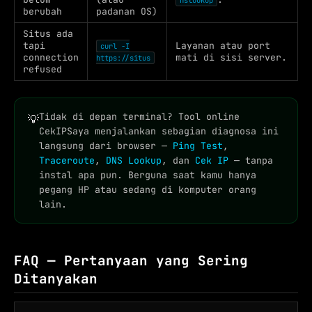
nslookup
berubah
padanan OS)
Situs ada
tapi
Layanan atau port
curl -I
connection
mati di sisi server.
https://situs
refused
Tidak di depan terminal? Tool online
💡
CekIPSaya menjalankan sebagian diagnosa ini
langsung dari browser —
Ping Test
,
Traceroute
,
DNS Lookup
, dan
Cek IP
— tanpa
instal apa pun. Berguna saat kamu hanya
pegang HP atau sedang di komputer orang
lain.
FAQ — Pertanyaan yang Sering
Ditanyakan