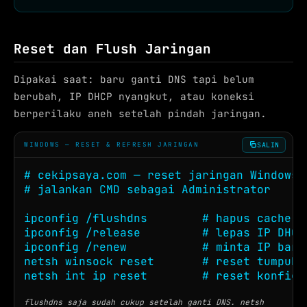
Reset dan Flush Jaringan
Dipakai saat: baru ganti DNS tapi belum
berubah, IP DHCP nyangkut, atau koneksi
berperilaku aneh setelah pindah jaringan.
SALIN
WINDOWS — RESET & REFRESH JARINGAN
# cekipsaya.com — reset jaringan Windows

# jalankan CMD sebagai Administrator

ipconfig /flushdns        # hapus cache DN
ipconfig /release         # lepas IP DHCP 
ipconfig /renew           # minta IP baru 
netsh winsock reset       # reset tumpuka
netsh int ip reset        # reset konfigu
flushdns saja sudah cukup setelah ganti DNS. netsh