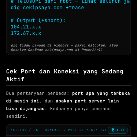
# Telusuri dari root — lihat seluruh jalur
dig cekipsaya.com +trace

# Output (+short):

104.21.x.x

172.67.x.x
dig tidak bawaan di Windows — pakai nslookup, atau
Resolve-DnsName cekipsaya.com di PowerShell.
Cek Port dan Koneksi yang Sedang
Aktif
Dua pertanyaan berbeda:
port apa yang terbuka
di mesin ini
, dan
apakah port server lain
bisa dijangkau
. Keduanya punya command
sendiri.
SALIN
NETSTAT / SS — KONEKSI & PORT DI MESIN INI