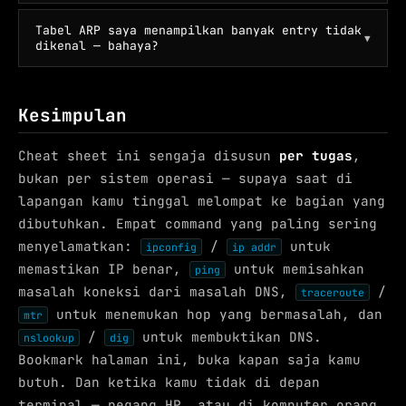
Tabel ARP saya menampilkan banyak entry tidak
▼
dikenal — bahaya?
Kesimpulan
Cheat sheet ini sengaja disusun
per tugas
,
bukan per sistem operasi — supaya saat di
lapangan kamu tinggal melompat ke bagian yang
dibutuhkan. Empat command yang paling sering
menyelamatkan:
/
untuk
ipconfig
ip addr
memastikan IP benar,
untuk memisahkan
ping
masalah koneksi dari masalah DNS,
/
traceroute
untuk menemukan hop yang bermasalah, dan
mtr
/
untuk membuktikan DNS.
nslookup
dig
Bookmark halaman ini, buka kapan saja kamu
butuh. Dan ketika kamu tidak di depan
terminal — pegang HP, atau di komputer orang