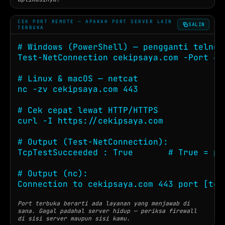
CEK PORT REMOTE — APAKAH PORT SERVER LAIN
SALIN
TERBUKA
# Windows (PowerShell) — pengganti telnet

Test-NetConnection cekipsaya.com -Port 443
# Linux & macOS — netcat

nc -zv cekipsaya.com 443

# Cek cepat lewat HTTP/HTTPS

curl -I https://cekipsaya.com

# Output (Test-NetConnection):

TcpTestSucceeded : True       # True = po
# Output (nc):

Connection to cekipsaya.com 443 port [tcp
Port terbuka berarti ada layanan yang menjawab di
sana. Gagal padahal server hidup — periksa firewall
di sisi server maupun sisi kamu.