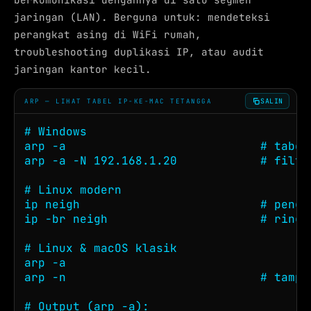
jaringan (LAN). Berguna untuk: mendeteksi
perangkat asing di WiFi rumah,
troubleshooting duplikasi IP, atau audit
jaringan kantor kecil.
SALIN
ARP — LIHAT TABEL IP-KE-MAC TETANGGA
# Windows

arp -a                            # tabel
arp -a -N 192.168.1.20            # filte
# Linux modern

ip neigh                          # pengg
ip -br neigh                      # ringk
# Linux & macOS klasik

arp -a

arp -n                            # tampi
# Output (arp -a):
