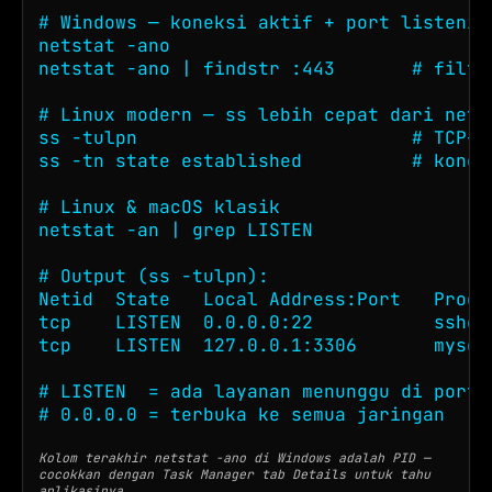
# Windows — koneksi aktif + port listening
netstat -ano

netstat -ano | findstr :443       # filter
# Linux modern — ss lebih cepat dari netst
ss -tulpn                         # TCP+U
ss -tn state established          # konek
# Linux & macOS klasik

netstat -an | grep LISTEN

# Output (ss -tulpn):

Netid  State   Local Address:Port   Proces
tcp    LISTEN  0.0.0.0:22           sshd

tcp    LISTEN  127.0.0.1:3306       mysqld
# LISTEN  = ada layanan menunggu di port i
# 0.0.0.0 = terbuka ke semua jaringan    
Kolom terakhir netstat -ano di Windows adalah PID —
cocokkan dengan Task Manager tab Details untuk tahu
aplikasinya.