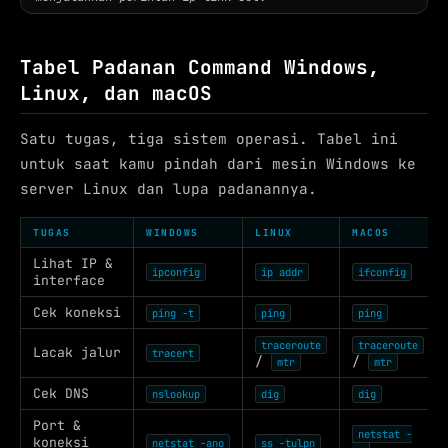
Tabel Padanan Command Windows,
Linux, dan macOS
Satu tugas, tiga sistem operasi. Tabel ini
untuk saat kamu pindah dari mesin Windows ke
server Linux dan lupa padanannya.
TUGAS
WINDOWS
LINUX
MACOS
Lihat IP &
ipconfig
ip addr
ifconfig
interface
Cek koneksi
ping -t
ping
ping
traceroute
traceroute
Lacak jalur
tracert
/
/
mtr
mtr
Cek DNS
nslookup
dig
dig
Port &
netstat -
koneksi
netstat -ano
ss -tulpn