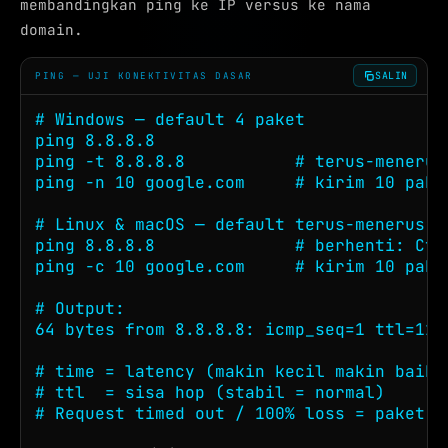
membandingkan ping ke IP versus ke nama
domain.
SALIN
PING — UJI KONEKTIVITAS DASAR
# Windows — default 4 paket

ping 8.8.8.8

ping -t 8.8.8.8           # terus-menerus
ping -n 10 google.com     # kirim 10 paket
# Linux & macOS — default terus-menerus

ping 8.8.8.8              # berhenti: Ctrl
ping -c 10 google.com     # kirim 10 paket
# Output:

64 bytes from 8.8.8.8: icmp_seq=1 ttl=117 
# time = latency (makin kecil makin baik;
# ttl  = sisa hop (stabil = normal)

# Request timed out / 100% loss = paket t