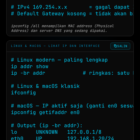
# IPv4 169.254.x.x       = gagal dapat IP
# Default Gateway kosong = tidak akan bis
ipconfig /all menampilkan MAC address (Physical
Address) dan server DNS yang sedang dipakai.
SALIN
LINUX & MACOS — LIHAT IP DAN INTERFACE
# Linux modern — paling lengkap

ip addr show

ip -br addr            # ringkas: satu ba
# Linux & macOS klasik

ifconfig

# macOS — IP aktif saja (ganti en0 sesuai 
ipconfig getifaddr en0

# Output (ip -br addr):

lo      UNKNOWN   127.0.0.1/8

eth0    UP        192.168.1.20/24
