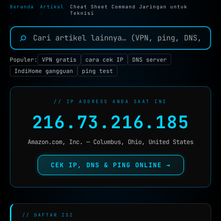
TOOLS JARINGAN :
Beranda
Artikel
Cheat Sheet Command Jaringan untuk
›
›
Teknisi
IP TOOLS
⌕
IP LOOKUP
CEK IPV6
NEW
Populer:
VPN gratis
cara cek IP
DNS server
IndiHome gangguan
ping test
REVERSE IP
SUBNET CALCULATOR
// IP ADDRESS ANDA SAAT INI
216.73.216.185
MAC LOOKUP
BLACKLIST CHECK
Amazon.com, Inc. — Columbus, Ohio, United States
CEK KEBOCORAN VPN
CEK IP, DNS & PING ONLINE →
DNS TOOLS
DNS LOOKUP
DNS PROPAGATION
// DAFTAR ISI