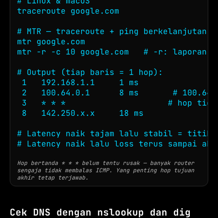
# Linux & macOS

traceroute google.com

# MTR — traceroute + ping berkelanjutan (
mtr google.com

mtr -r -c 10 google.com   # -r: laporan r
# Output (tiap baris = 1 hop):

 1   192.168.1.1     1 ms

 2   100.64.0.1      8 ms       # 100.64.
 3   * * *                     # hop tida
 8   142.250.x.x     18 ms

# Latency naik tajam lalu stabil = titik 
# Latency naik lalu loss terus sampai akh
Hop bertanda * * * belum tentu rusak — banyak router
sengaja tidak membalas ICMP. Yang penting hop tujuan
akhir tetap terjawab.
Cek DNS dengan nslookup dan dig