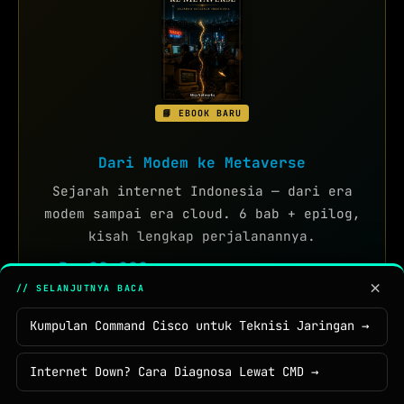
📘 EBOOK BARU
Dari Modem ke Metaverse
Sejarah internet Indonesia — dari era
modem sampai era cloud. 6 bab + epilog,
kisah lengkap perjalanannya.
Rp 29.000
☕ tidak lebih dari segelas kopi
×
// SELANJUTNYA BACA
Lihat & Beli →
Kumpulan Command Cisco untuk Teknisi Jaringan →
Internet Down? Cara Diagnosa Lewat CMD →
NETWORK TOOLS