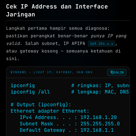
Cek IP Address dan Interface
Jaringan
Langkah pertama hampir semua diagnosa:
pastikan perangkat benar-benar
punya IP yang
valid
. Salah subnet, IP APIPA
,
169.254.x.x
atau gateway kosong — semuanya ketahuan di
sini.
SALIN
WINDOWS — LIHAT IP, GATEWAY, DAN DNS
ipconfig            # ringkas: IP, subnet,
ipconfig /all       # lengkap: MAC, DNS, D
# Output (ipconfig):

Ethernet adapter Ethernet:

   IPv4 Address. . . : 192.168.1.20

   Subnet Mask . . . : 255.255.255.0

   Default Gateway . : 192.168.1.1
