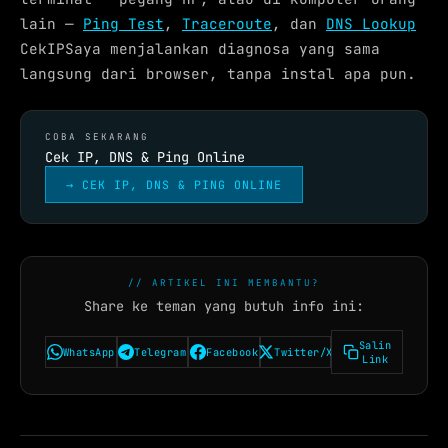
lain —
Ping Test
,
Traceroute
, dan
DNS Lookup
CekIPSaya menjalankan diagnosa yang sama
langsung dari browser, tanpa instal apa pun.
COBA SEKARANG
Cek IP, DNS & Ping Online
→ CEK IP, DNS & PING ONLINE
// ARTIKEL INI MEMBANTU?
Share ke teman yang butuh info ini:
Salin
WhatsApp
Telegram
Facebook
Twitter/X
Link