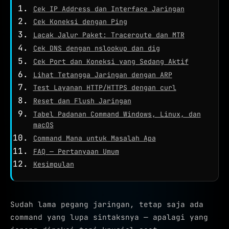
WHOIS
Cek IP Address dan Interface Jaringan
Cek Koneksi dengan Ping
NETWORK TOOLS
Lacak Jalur Paket: Traceroute dan MTR
★
PING TEST
Cek DNS dengan nslookup dan dig
TRACEROUTE
Cek Port dan Koneksi yang Sedang Aktif
Lihat Tetangga Jaringan dengan ARP
SPEED TEST
Test Layanan HTTP/HTTPS dengan curl
PORT CHECKER
Reset dan Flush Jaringan
Tabel Padanan Command Windows, Linux, dan
CEK LOKASI
NEW
macOS
Command Mana untuk Masalah Apa
INFO KONEKSI
FAQ — Pertanyaan Umum
SECURITY HEADERS
Kesimpulan
Sudah lama pegang jaringan, tetap saja ada
command yang lupa sintaksnya — apalagi yang