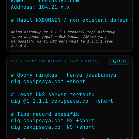
Name:    cekipsaya.com

Address: 104.21.x.x

# Hasil NXDOMAIN / non-existent domain = 
Kalau nslookup ke 1.1.1.1 berhasil tapi nslookup
tanpa argumen gagal — DNS bawaan ISP-mu yang
bermasalah. Ganti DNS perangkat ke 1.1.1.1 atau
8.8.8.8.
SALIN
DIG — QUERY DNS DETAIL (LINUX & MACOS)
# Query ringkas — hanya jawabannya

dig cekipsaya.com +short

# Lewat DNS server tertentu

dig @1.1.1.1 cekipsaya.com +short

# Tipe record spesifik

dig cekipsaya.com MX +short

dig cekipsaya.com NS +short
