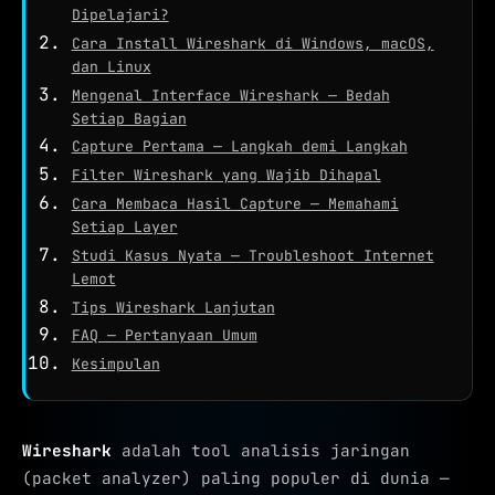
WHOIS
Dipelajari?
Cara Install Wireshark di Windows, macOS,
NETWORK TOOLS
dan Linux
★
PING TEST
Mengenal Interface Wireshark — Bedah
Setiap Bagian
TRACEROUTE
Capture Pertama — Langkah demi Langkah
SPEED TEST
Filter Wireshark yang Wajib Dihapal
Cara Membaca Hasil Capture — Memahami
PORT CHECKER
Setiap Layer
CEK LOKASI
Studi Kasus Nyata — Troubleshoot Internet
NEW
Lemot
INFO KONEKSI
Tips Wireshark Lanjutan
FAQ — Pertanyaan Umum
SECURITY HEADERS
Kesimpulan
Wireshark
adalah tool analisis jaringan
(packet analyzer) paling populer di dunia —