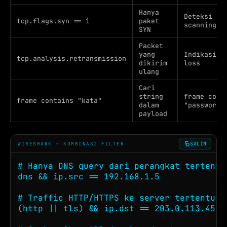
Hanya
Deteksi po
tcp.flags.syn == 1
paket
scanning
SYN
Packet
yang
Indikasi p
tcp.analysis.retransmission
dikirim
loss
ulang
Cari
string
frame cont
frame contains "kata"
dalam
"password"
payload
SALIN
WIRESHARK — KOMBINASI FILTER
# Hanya DNS query dari perangkat tertentu

dns && ip.src == 192.168.1.5

# Traffic HTTP/HTTPS ke server tertentu

(http || tls) && ip.dst == 203.0.113.45
