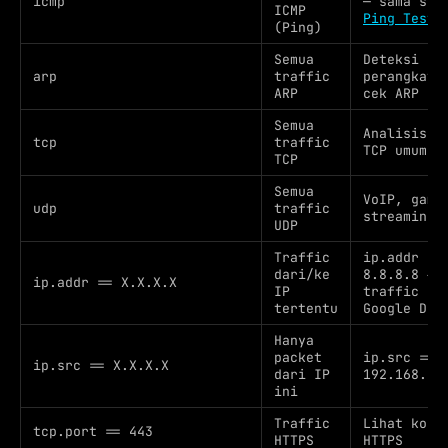
icmp
— sama sep
ICMP
Ping Test
(Ping)
Semua
Deteksi
arp
traffic
perangkat 
ARP
cek ARP sp
Semua
Analisis k
tcp
traffic
TCP umum
TCP
Semua
VoIP, gami
udp
traffic
streaming
UDP
Traffic
ip.addr ==
dari/ke
8.8.8.8 →
ip.addr == X.X.X.X
IP
traffic ke
tertentu
Google DNS
Hanya
packet
ip.src ==
ip.src == X.X.X.X
dari IP
192.168.1.
ini
Traffic
Lihat kone
tcp.port == 443
HTTPS
HTTPS