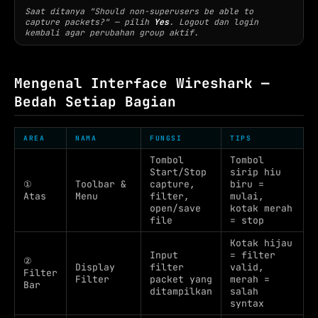
Saat ditanya "Should non-superusers be able to
capture packets?" — pilih
Yes
. Logout dan login
kembali agar perubahan group aktif.
Mengenal Interface Wireshark —
Bedah Setiap Bagian
AREA
NAMA
FUNGSI
TIPS
Tombol
Tombol
Start/Stop
sirip hiu
①
Toolbar &
capture,
biru =
Atas
Menu
filter,
mulai,
open/save
kotak merah
file
= stop
Kotak hijau
Input
= filter
②
Display
filter
valid,
Filter
Filter
packet yang
merah =
Bar
ditampilkan
salah
syntax