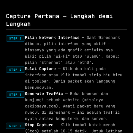
Capture Pertama — Langkah demi
Langkah
Pilih Network Interface
— Saat Wireshark
STEP 1
dibuka, pilih interface yang aktif —
biasanya yang ada grafik activity-nya.
WiFi: pilih "Wi-Fi" atau "wlan0". Kabel:
pilih "Ethernet" atau "eth0".
Mulai Capture
— Klik dua kali pada
STEP 2
interface atau klik tombol sirip hiu biru
di toolbar. Baris packet akan langsung
bermunculan.
Generate Traffic
— Buka browser dan
STEP 3
kunjungi sebuah website (misalnya
cekipsaya.com). Amati packet baru yang
muncul di Wireshark — ini adalah traffic
nyata antara komputermu dan server.
Stop Capture
— Klik tombol kotak merah
STEP 4
(Stop) setelah 10-15 detik. Untuk latihan