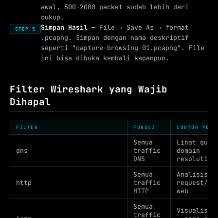
awal, 500-2000 packet sudah lebih dari
cukup.
Simpan Hasil
— File → Save As → format
STEP 5
.pcapng. Simpan dengan nama deskriptif
seperti "capture-browsing-01.pcapng". File
ini bisa dibuka kembali kapanpun.
Filter Wireshark yang Wajib
Dihapal
FILTER
FUNGSI
CONTOH PENG
Semua
Lihat quer
dns
traffic
domain
DNS
resolution
Semua
Analisis
http
traffic
request/re
HTTP
web
Semua
Visualisas
traffic