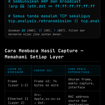
# Sembunyikan ARP dan broadcast

!arp && !eth.dst == ff:ff:ff:ff:ff:ff

# Semua tanda masalah TCP sekaligus

tcp.analysis.retransmission || tcp.analys
&&
||
!
Gunakan
(AND),
(OR),
(NOT). Filter bar
berwarna hijau jika syntax benar.
Cara Membaca Hasil Capture —
Memahami Setiap Layer
LAYER DI
YANG PERLU
CONTOH ISI
WIRESHARK
DIPERHATIKAN
Ukuran frame,
Frame
Frame 42: 74
waktu capture,
(Layer 1-2)
bytes on wire
interface
Src:
MAC address
Ethernet II
Apple_xx:xx:xx
source dan
(Layer 2)
→ Dst:
destination