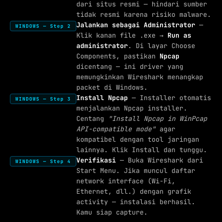
dari situs resmi — hindari sumber
tidak resmi karena risiko malware.
Jalankan sebagai Administrator
—
WINDOWS — Step 2
Klik kanan file .exe →
Run as
administrator
. Di layar Choose
Components, pastikan
Npcap
dicentang — ini driver yang
memungkinkan Wireshark menangkap
packet di Windows.
Install Npcap
— Installer otomatis
WINDOWS — Step 3
menjalankan Npcap installer.
Centang
"Install Npcap in WinPcap
API-compatible mode"
agar
kompatibel dengan tool jaringan
lainnya. Klik Install dan tunggu.
Verifikasi
— Buka Wireshark dari
WINDOWS — Step 4
Start Menu. Jika muncul daftar
network interface (Wi-Fi,
Ethernet, dll.) dengan grafik
activity — instalasi berhasil.
Kamu siap capture.