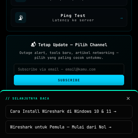
Ping Test
📡
→
Latency ke server
📬 Tetap Update — Pilih Channel
Outage alert, tools baru, artikel networking —
pilih yang paling cocok untukmu.
SUBSCRIBE
×
// SELANJUTNYA BACA
ATAU VIA
Telegram
Cara Install Wireshark di Windows 10 & 11 →
@cekipsaya
Bot
@cekipsayabot
Wireshark untuk Pemula — Mulai dari Nol →
RSS Feed