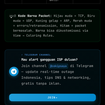
🎨
Kode Warna Packet:
Hijau muda = TCP, Biru
💡
muda = UDP, Kuning gelap = ARP, Merah muda
= errors/retransmission, Hitam = packet
bermasalah. Warna bisa dikustomisasi via
View → Coloring Rules.
⚡ TELEGRAM CHANNEL
Mau alert gangguan ISP duluan?
Join channel
di Telegram
@cekipsaya
— update real-time outage
Indonesia, tips DNS & networking,
gratis tanpa iklan.
JOIN
→