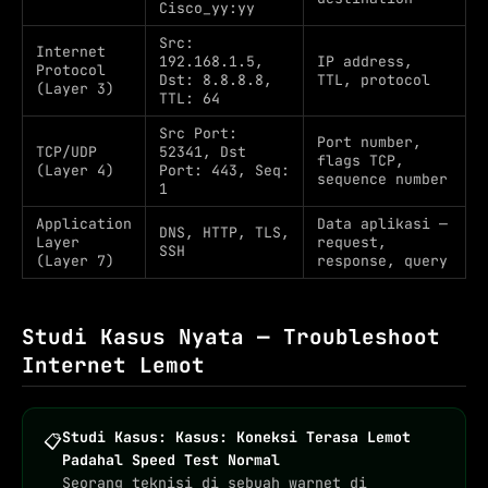
Cisco_yy:yy
Src:
Internet
192.168.1.5,
IP address,
Protocol
Dst: 8.8.8.8,
TTL, protocol
(Layer 3)
TTL: 64
Src Port:
Port number,
TCP/UDP
52341, Dst
flags TCP,
(Layer 4)
Port: 443, Seq:
sequence number
1
Application
Data aplikasi —
DNS, HTTP, TLS,
Layer
request,
SSH
(Layer 7)
response, query
Studi Kasus Nyata — Troubleshoot
Internet Lemot
Studi Kasus: Kasus: Koneksi Terasa Lemot
📋
Padahal Speed Test Normal
Seorang teknisi di sebuah warnet di