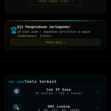
Lihat semua tools →
Uji Pengetahuan Jaringanmu!
🏆
10 soal acak — dapatkan sertifikat & masuk
leaderboard. Gratis!
Mulai Quiz →
Tools terkait
CEK JUGA
Cek IP Saya
🌐
→
IP publik + ISP + lokasi
🔍
DNS Lookup
→
A, MX, TXT, NS, CNAME