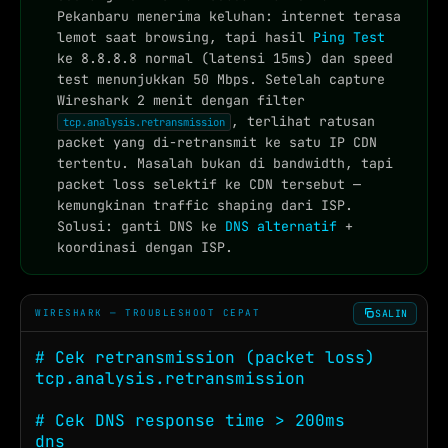
Pekanbaru menerima keluhan: internet terasa
lemot saat browsing, tapi hasil
Ping Test
ke 8.8.8.8 normal (latensi 15ms) dan speed
test menunjukkan 50 Mbps. Setelah capture
Wireshark 2 menit dengan filter
, terlihat ratusan
tcp.analysis.retransmission
packet yang di-retransmit ke satu IP CDN
tertentu. Masalah bukan di bandwidth, tapi
packet loss selektif ke CDN tersebut —
kemungkinan traffic shaping dari ISP.
Solusi: ganti DNS ke
DNS alternatif
+
koordinasi dengan ISP.
SALIN
WIRESHARK — TROUBLESHOOT CEPAT
# Cek retransmission (packet loss)

tcp.analysis.retransmission

# Cek DNS response time > 200ms

dns
