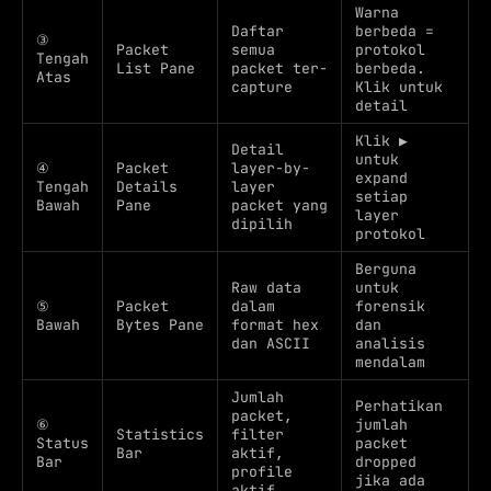
Warna
Daftar
berbeda =
③
Packet
semua
protokol
Tengah
List Pane
packet ter-
berbeda.
Atas
capture
Klik untuk
detail
Klik ▶
Detail
untuk
④
Packet
layer-by-
expand
Tengah
Details
layer
setiap
Bawah
Pane
packet yang
layer
dipilih
protokol
Berguna
Raw data
untuk
⑤
Packet
dalam
forensik
Bawah
Bytes Pane
format hex
dan
dan ASCII
analisis
mendalam
Jumlah
Perhatikan
packet,
⑥
jumlah
Statistics
filter
Status
packet
Bar
aktif,
Bar
dropped
profile
jika ada
aktif