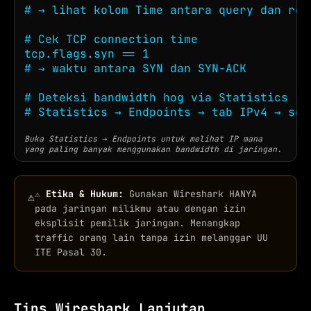
# → lihat kolom Time antara query dan resp
# Cek TCP connection time

tcp.flags.syn == 1

# → waktu antara SYN dan SYN-ACK

# Deteksi bandwidth hog via Statistics

# Statistics → Endpoints → tab IPv4 → sor
Buka Statistics → Endpoints untuk melihat IP mana
yang paling banyak menggunakan bandwidth di jaringan.
⚠️
Etika & Hukum:
Gunakan Wireshark HANYA
⚠
pada jaringan milikmu atau dengan izin
eksplisit pemilik jaringan. Menangkap
traffic orang lain tanpa izin melanggar UU
ITE Pasal 30.
Tips Wireshark Lanjutan