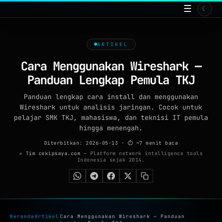
☰
☾
BERANDA
TOOLS ONLINE
ARTIKEL
15
ISP
Cara Menggunakan Wireshark —
Panduan Lengkap Pemula TKJ
ARTIKEL
99+
Panduan lengkap cara install dan menggunakan
GALERI
Wireshark untuk analisis jaringan. Cocok untuk
pelajar SMK TKJ, mahasiswa, dan teknisi IT pemula
WALLPAPER
hingga menengah.
QUIZ
Diterbitkan: 2026-05-13
· ⏱ ~7 menit baca
1
✍ Tim cekipsaya.com
— Platform network intelligence tools
Indonesia sejak 2014.
GAME
FAQ
TENTANG
Beranda
Artikel
Cara Menggunakan Wireshark — Panduan