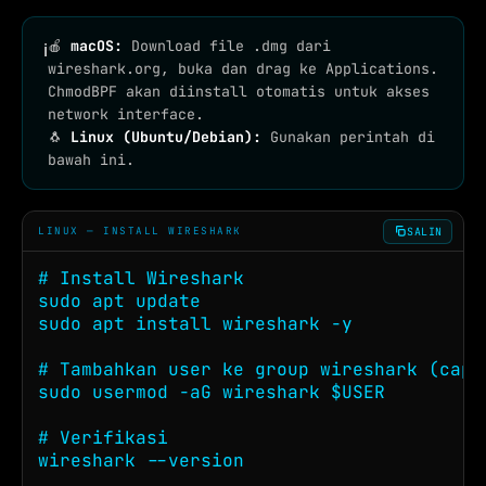
🍎
macOS:
Download file .dmg dari
ℹ
wireshark.org, buka dan drag ke Applications.
ChmodBPF akan diinstall otomatis untuk akses
network interface.
🐧
Linux (Ubuntu/Debian):
Gunakan perintah di
bawah ini.
SALIN
LINUX — INSTALL WIRESHARK
# Install Wireshark

sudo apt update

sudo apt install wireshark -y

# Tambahkan user ke group wireshark (capt
sudo usermod -aG wireshark $USER

# Verifikasi

wireshark --version