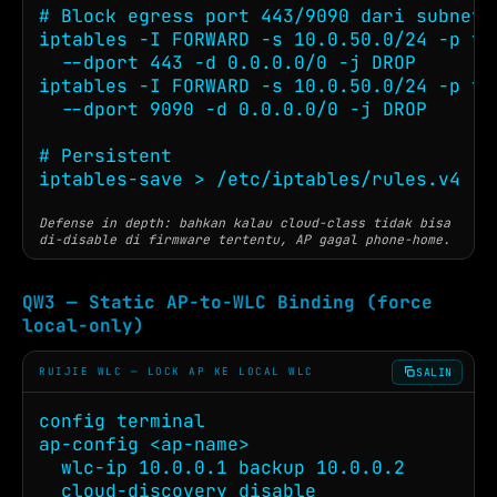
# Block egress port 443/9090 dari subnet A
iptables -I FORWARD -s 10.0.50.0/24 -p tcp
  --dport 443 -d 0.0.0.0/0 -j DROP

iptables -I FORWARD -s 10.0.50.0/24 -p tcp
  --dport 9090 -d 0.0.0.0/0 -j DROP

# Persistent

iptables-save > /etc/iptables/rules.v4
Defense in depth: bahkan kalau cloud-class tidak bisa
di-disable di firmware tertentu, AP gagal phone-home.
QW3 — Static AP-to-WLC Binding (force
local-only)
SALIN
RUIJIE WLC — LOCK AP KE LOCAL WLC
config terminal

ap-config <ap-name>

  wlc-ip 10.0.0.1 backup 10.0.0.2

  cloud-discovery disable
