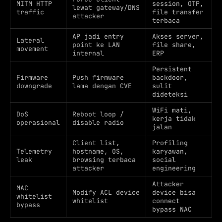
MITM HTTP
session, OTP,
lewat gateway/DNS
traffic
file transfer
attacker
terbaca
AP jadi entry
Akses server,
Lateral
point ke LAN
file share,
movement
internal
ERP
Persistent
Firmware
Push firmware
backdoor,
downgrade
lama dengan CVE
sulit
dideteksi
WiFi mati,
DoS
Reboot loop /
kerja tidak
operasional
disable radio
jalan
Client list,
Profiling
Telemetry
hostname, OS,
karyawan,
leak
browsing terbaca
social
attacker
engineering
Attacker
MAC
Modify ACL device
device bisa
whitelist
whitelist
connect
bypass
bypass NAC