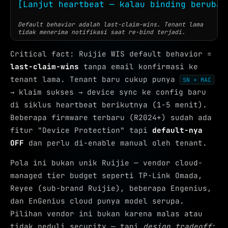
[Lanjut heartbeat — kalau binding berubah
Default behavior adalah last-claim-wins. Tenant lama
tidak menerima notifikasi saat re-bind terjadi.
Critical fact: Ruijie WIS default behavior =
last-claim-wins
tanpa email konfirmasi ke
tenant lama. Tenant baru cukup punya
SN + MAC
→ klaim sukses → device sync ke config baru
di siklus heartbeat berikutnya (1-5 menit).
Beberapa firmware terbaru (R2024+) sudah ada
fitur "Device Protection" tapi
default-nya
OFF
dan perlu di-enable manual oleh tenant.
Pola ini bukan unik Ruijie — vendor cloud-
managed tier budget seperti TP-Link Omada,
Reyee (sub-brand Ruijie), beberapa Engenius,
dan EnGenius cloud punya model serupa.
Pilihan vendor ini bukan karena malas atau
tidak peduli security — tapi
design tradeoff
: