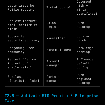
Document
Lapor issue ke
risk +
Ticket portal
Ruijie support
minta
clarifikasi
Request feature:
Sales
Push
email confirm re-
engineer
roadmap
claim
Subscribe
Updates
Newsletter
security advisory
patch
Bergabung user
Knowledge
Forum/Discord
community
sharing
Request "Device
Influence
Account
Protection"
default
manager
enable default
config
Push
Eskalasi ke
Partner
regional
distributor lokal
manager
roadmap
T2.5 — Activate WIS Premium / Enterprise
Tier