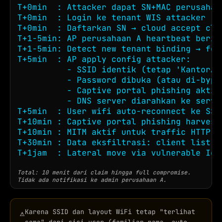
T+0min  : Attacker dapat SN+MAC perusahaan
T+0min  : Login ke tenant WIS attacker

T+0min  : Daftarkan SN → cloud accept cla
T+1-5min: AP perusahaan A heartbeat beriku
T+1-5min: Detect new tenant binding → fetc
T+5min  : AP apply config attacker:

          - SSID identik (tetap 'KantorA-W
          - Password dibuka (atau di-bypas
          - Captive portal phishing aktif

          - DNS server diarahkan ke server
T+5min  : User wifi auto-reconnect ke SSID
T+10min : Captive portal phishing harvesti
T+10min : MITM aktif untuk traffic HTTP no
T+30min : Data eksfiltrasi: client list, 
T+1jam  : Lateral move via vulnerable IoT
Total: 10 menit dari claim hingga full compromise.
Tidak ada notifikasi ke admin perusahaan A.
Karena SSID dan layout WiFi tetap "terlihat
⚠
sama" dari sisi user (familiar nama, auto-