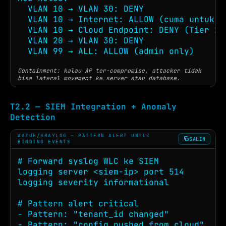
  VLAN 10 → VLAN 30: DENY

  VLAN 10 → Internet: ALLOW (cuma untuk W
  VLAN 10 → Cloud Endpoint: DENY (Tier 1)

  VLAN 20 → VLAN 30: DENY

  VLAN 99 → ALL: ALLOW (admin only)
Containment: kalau AP ter-compromise, attacker tidak
bisa lateral movement ke server atau database.
T2.2 — SIEM Integration + Anomaly
Detection
WAZUH/GRAYLOG — PATTERN ALERT UNTUK
SALIN
BINDING EVENTS
# Forward syslog WLC ke SIEM

logging server <siem-ip> port 514

logging severity informational

# Pattern alert critical

- Pattern: "tenant_id changed"           
- Pattern: "config_pushed_from_cloud"    