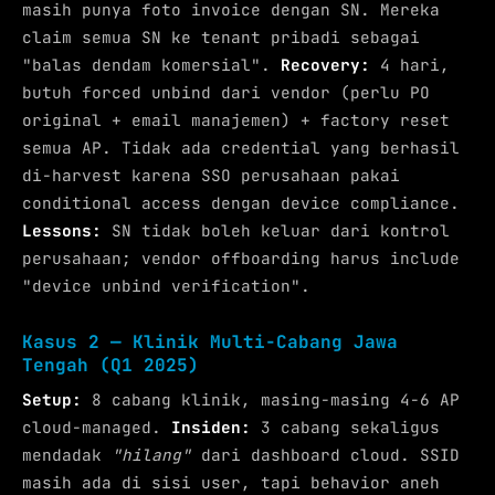
masih punya foto invoice dengan SN. Mereka
claim semua SN ke tenant pribadi sebagai
"balas dendam komersial".
Recovery:
4 hari,
butuh forced unbind dari vendor (perlu PO
original + email manajemen) + factory reset
semua AP. Tidak ada credential yang berhasil
di-harvest karena SSO perusahaan pakai
conditional access dengan device compliance.
Lessons:
SN tidak boleh keluar dari kontrol
perusahaan; vendor offboarding harus include
"device unbind verification".
Kasus 2 — Klinik Multi-Cabang Jawa
Tengah (Q1 2025)
Setup:
8 cabang klinik, masing-masing 4-6 AP
cloud-managed.
Insiden:
3 cabang sekaligus
mendadak
"hilang"
dari dashboard cloud. SSID
masih ada di sisi user, tapi behavior aneh