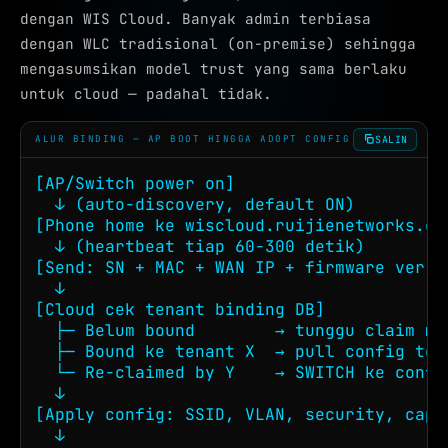
dengan WIS Cloud. Banyak admin terbiasa
dengan WLC tradisional (on-premise) sehingga
mengasumsikan model trust yang sama berlaku
untuk cloud — padahal tidak.
SALIN
ALUR BINDING — AP BOOT HINGGA ADOPT CONFIG
[AP/Switch power on]

  ↓ (auto-discovery, default ON)

[Phone home ke wiscloud.ruijienetworks.com
  ↓ (heartbeat tiap 60-300 detik)

[Send: SN + MAC + WAN IP + firmware ver]

  ↓

[Cloud cek tenant binding DB]

  ├─ Belum bound        → tunggu claim man
  ├─ Bound ke tenant X  → pull config tena
  └─ Re-claimed by Y    → SWITCH ke config
  ↓

[Apply config: SSID, VLAN, security, capt
  ↓
