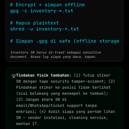
# Encrypt + simpan offline

gpg -c inventory-*.txt

# Hapus plaintext

shred -u inventory-*.txt

# Simpan .gpg di safe (offline storage / 
Inventory SN harus di-treat sebagai sensitive
document. Akses log siapa yang baca, kapan.
Tindakan fisik tambahan:
(1) Tutup stiker
💡
SN dengan tape security tamper-evident; (2)
Pindahkan stiker ke posisi tidak terlihat
(sisi belakang yang menempel ke tembok);
(3) Jangan share SN di
email/WhatsApp/ticket support tanpa
enkripsi; (4) Audit siapa yang pernah lihat
SN — vendor instalasi, cleaning service,
mantan IT.