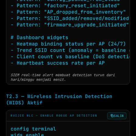
- Pattern: "factory_reset_initiated"     
- Pattern: "AP_dropped_from_inventory"   
- Pattern: "SSID_added/removed/modified" 
- Pattern: "firmware_upgrade_initiated"   
# Dashboard widgets

- Heatmap binding status per AP (24/7)

- Trend SSID count (anomaly = baseline dri
- Client count vs baseline (DoS detection)
- Heartbeat success rate per AP
SIEM real-time alert membuat detection turun dari
hari/minggu menjadi menit.
T2.3 — Wireless Intrusion Detection
(WIDS) Aktif
SALIN
RUIJIE WLC — ENABLE ROGUE AP DETECTION
config terminal

wids enable
