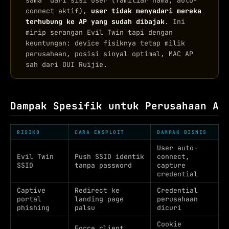
connect aktif),
user tidak menyadari mereka
terhubung ke AP yang sudah dibajak
. Ini
mirip serangan Evil Twin tapi dengan
keuntungan: device fisiknya tetap milik
perusahaan, posisi sinyal optimal, MAC AP
sah dari OUI Ruijie.
Dampak Spesifik untuk Perusahaan A
RISIKO
CARA EKSPLOIT
DAMPAK BISNIS
User auto-
Evil Twin
Push SSID identik
connect,
SSID
tanpa password
capture
credential
Captive
Redirect ke
Credential
portal
landing page
perusahaan
phishing
palsu
dicuri
Cookie
Force client