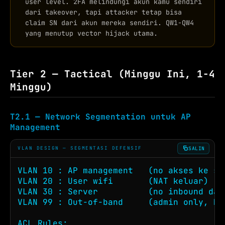
user level. 2FA melindungi akun kamu sendiri
dari takeover, tapi attacker tetap bisa
claim SN dari akun mereka sendiri. QW1-QW4
yang menutup vector hijack utama.
Tier 2 — Tactical (Minggu Ini, 1-4
Minggu)
T2.1 — Network Segmentation untuk AP
Management
SALIN
VLAN DESIGN — SEGMENTASI DEFENSIF
VLAN 10 : AP management   (no akses ke ser
VLAN 20 : User wifi       (NAT keluar)

VLAN 30 : Server          (no inbound dari
VLAN 99 : Out-of-band     (admin only, MFA
ACL Rules:
