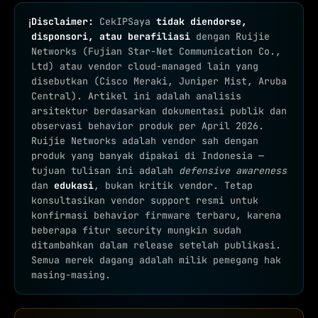
Disclaimer:
CekIPSaya
tidak diendorse,
ℹ
disponsori, atau berafiliasi
dengan Ruijie
Networks (Fujian Star-Net Communication Co.,
Ltd) atau vendor cloud-managed lain yang
disebutkan (Cisco Meraki, Juniper Mist, Aruba
Central). Artikel ini adalah analisis
arsitektur berdasarkan dokumentasi publik dan
observasi behavior produk per April 2026.
Ruijie Networks adalah vendor sah dengan
produk yang banyak dipakai di Indonesia —
tujuan tulisan ini adalah
defensive awareness
dan
edukasi
, bukan kritik vendor. Tetap
konsultasikan vendor support resmi untuk
konfirmasi behavior firmware terbaru, karena
beberapa fitur security mungkin sudah
ditambahkan dalam release setelah publikasi.
Semua merek dagang adalah milik pemegang hak
masing-masing.