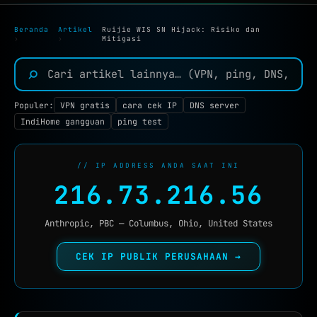
TOOLS JARINGAN :
Beranda
Artikel
Ruijie WIS SN Hijack: Risiko dan
IP TOOLS
›
›
Mitigasi
IP LOOKUP
⌕
CEK IPV6
NEW
Populer:
VPN gratis
cara cek IP
DNS server
REVERSE IP
IndiHome gangguan
ping test
SUBNET CALCULATOR
MAC LOOKUP
// IP ADDRESS ANDA SAAT INI
216.73.216.56
BLACKLIST CHECK
CEK KEBOCORAN VPN
Anthropic, PBC — Columbus, Ohio, United States
DNS TOOLS
CEK IP PUBLIK PERUSAHAAN →
DNS LOOKUP
DNS PROPAGATION