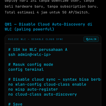
deploy hari ini tanpa downtime user, tanpa
beli hardware baru, tanpa subscription baru.
Total estimasi 4 jam untuk 50 AP/Switch.
QW1 — Disable Cloud Auto-Discovery di
WLC (paling powerful)
SALIN
RUIJIE WLC — DISABLE CLOUD SYNC
# SSH ke WLC perusahaan A

ssh admin@<wlc-ip>

# Masuk config mode

config terminal

# Disable cloud sync — syntax bisa berbeda
no wlan-config cloud-class enable

no wisp auto-register

no cloud-class auto-discovery

# Save
