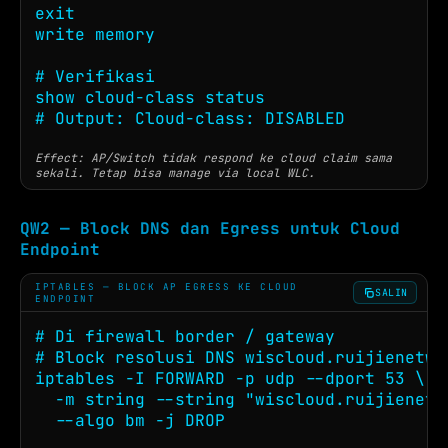
exit

write memory

# Verifikasi

show cloud-class status

# Output: Cloud-class: DISABLED
Effect: AP/Switch tidak respond ke cloud claim sama
sekali. Tetap bisa manage via local WLC.
QW2 — Block DNS dan Egress untuk Cloud
Endpoint
IPTABLES — BLOCK AP EGRESS KE CLOUD
SALIN
ENDPOINT
# Di firewall border / gateway

# Block resolusi DNS wiscloud.ruijienetwor
iptables -I FORWARD -p udp --dport 53 \

  -m string --string "wiscloud.ruijienetwo
  --algo bm -j DROP
