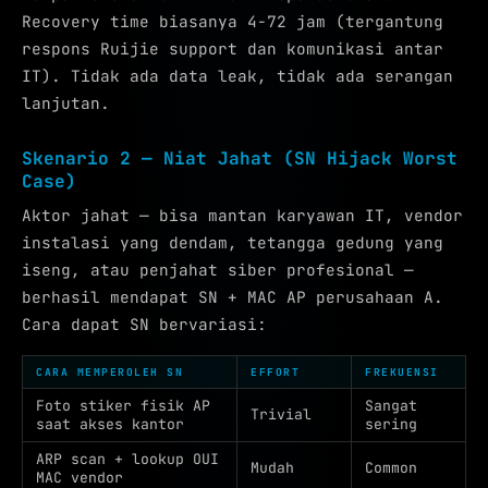
Recovery time biasanya 4-72 jam (tergantung
respons Ruijie support dan komunikasi antar
IT). Tidak ada data leak, tidak ada serangan
lanjutan.
Skenario 2 — Niat Jahat (SN Hijack Worst
Case)
Aktor jahat — bisa mantan karyawan IT, vendor
instalasi yang dendam, tetangga gedung yang
iseng, atau penjahat siber profesional —
berhasil mendapat SN + MAC AP perusahaan A.
Cara dapat SN bervariasi:
CARA MEMPEROLEH SN
EFFORT
FREKUENSI
Foto stiker fisik AP
Sangat
Trivial
saat akses kantor
sering
ARP scan + lookup OUI
Mudah
Common
MAC vendor