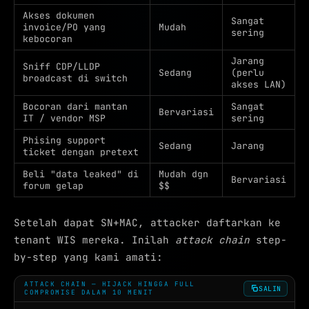
Akses dokumen
Sangat
invoice/PO yang
Mudah
sering
kebocoran
Jarang
Sniff CDP/LLDP
Sedang
(perlu
broadcast di switch
akses LAN)
Bocoran dari mantan
Sangat
Bervariasi
IT / vendor MSP
sering
Phising support
Sedang
Jarang
ticket dengan pretext
Beli "data leaked" di
Mudah dgn
Bervariasi
forum gelap
$$
Setelah dapat SN+MAC, attacker daftarkan ke
tenant WIS mereka. Inilah
attack chain
step-
by-step yang kami amati:
ATTACK CHAIN — HIJACK HINGGA FULL
SALIN
COMPROMISE DALAM 10 MENIT