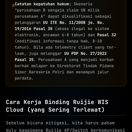
Catatan kepatuhan hukum:
Skenario
⚠
"perusahaan B sengaja claim SN milik
perusahaan A" dapat dikualifikasi sebagai
pelanggaran
UU ITE No. 11/2008 jo. No.
19/2016 Pasal 30
(akses ilegal ke sistem
elektronik, ancaman 6-8 tahun) dan
Pasal 32
(modifikasi informasi tanpa hak, 8-10
tahun). Bila ada telemetry client yang ter-
leak, juga melanggar
UU PDP No. 27/2022
Pasal 35
. Perusahaan A yang menjadi korban
berhak melapor ke Direktorat Tindak Pidana
Siber Bareskrim Polri dan menempuh jalur
perdata.
Cara Kerja Binding Ruijie WIS
Cloud (yang Sering Terlewat)
Sebelum bicara mitigasi, kita harus paham
dulu bagaimana Ruijie AP/Switch berkomunikasi