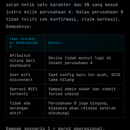
salah ketik satu karakter dan SN yang masuk
justru milik perusahaan A. Kalau perusahaan B
tidak teliti cek konfirmasi, claim berhasil.
Dampaknya:
YANG TERJADI
DI PERUSAHAAN
DETAIL
A
AP/Switch
Device tidak muncul lagi di
hilang dari
tenant perusahaan A
dashboard
User wifi
Saat config baru ter-push, SSID
disconnect
lama hilang
Operasi WiFi
Sampai admin sadar dan submit
terhenti
forced unbind
Tidak ada
Perusahaan B juga bingung,
serangan
biasanya akan release setelah
aktif
dihubungi
Dampak skenario 1 = murni operasional.