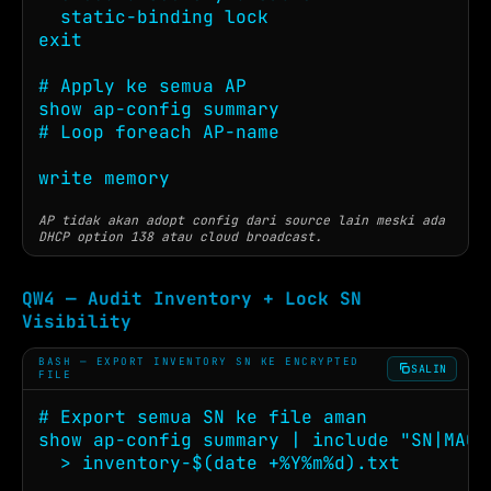
  static-binding lock

exit

# Apply ke semua AP

show ap-config summary

# Loop foreach AP-name

write memory
AP tidak akan adopt config dari source lain meski ada
DHCP option 138 atau cloud broadcast.
QW4 — Audit Inventory + Lock SN
Visibility
BASH — EXPORT INVENTORY SN KE ENCRYPTED
SALIN
FILE
# Export semua SN ke file aman

show ap-config summary | include "SN|MAC" 
  > inventory-$(date +%Y%m%d).txt
