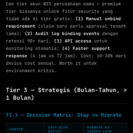
Cek tier akun WIS perusahaan kamu — premium
tier biasanya unlock fitur security yang
tidak ada di tier gratis:
(1) Manual unbind
requirement
(claim baru perlu approval tenant
lama);
(2) Audit log binding events
dengan
retensi 90+ hari;
(3) API access
untuk
monitoring otomatis;
(4) Faster support
response
(4 jam vs 72 jam). Cost: 10-30% dari
device cost annual. Worth it untuk
environment kritis.
Tier 3 — Strategis (Bulan-Tahun, >
1 Bulan)
T3.1 — Decision Matrix: Stay vs Migrate
STAY WITH
MIGRATE KE
FAKTOR
RUIJIE
VENDOR LAIN