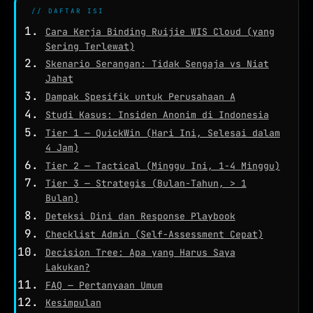
WHOIS
// DAFTAR ISI
NETWORK TOOLS
Cara Kerja Binding Ruijie WIS Cloud (yang
Sering Terlewat)
★
PING TEST
Skenario Serangan: Tidak Sengaja vs Niat
Jahat
TRACEROUTE
Dampak Spesifik untuk Perusahaan A
SPEED TEST
Studi Kasus: Insiden Anonim di Indonesia
Tier 1 — QuickWin (Hari Ini, Selesai dalam
PORT CHECKER
4 Jam)
CEK LOKASI
NEW
Tier 2 — Tactical (Minggu Ini, 1-4 Minggu)
Tier 3 — Strategis (Bulan-Tahun, > 1
INFO KONEKSI
Bulan)
SECURITY HEADERS
Deteksi Dini dan Response Playbook
Checklist Admin (Self-Assessment Cepat)
Decision Tree: Apa yang Harus Saya
Lakukan?
FAQ — Pertanyaan Umum
Kesimpulan