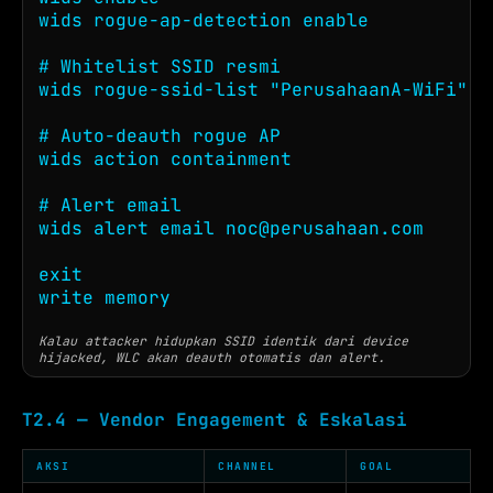
wids rogue-ap-detection enable

# Whitelist SSID resmi

wids rogue-ssid-list "PerusahaanA-WiFi" "
# Auto-deauth rogue AP

wids action containment

# Alert email

wids alert email 
noc@perusahaan.com
exit

write memory
Kalau attacker hidupkan SSID identik dari device
hijacked, WLC akan deauth otomatis dan alert.
T2.4 — Vendor Engagement & Eskalasi
AKSI
CHANNEL
GOAL