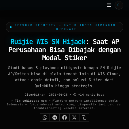
☰
☾
BERANDA
TOOLS ONLINE
NETWORK SECURITY — UNTUK ADMIN JARINGAN
15
CORPORATE
ISP
Ruijie WIS SN Hijack
: Saat AP
ARTIKEL
Perusahaan Bisa Dibajak dengan
99+
Modal Stiker
GALERI
Studi kasus & playbook mitigasi: kenapa SN Ruijie
WALLPAPER
AP/Switch bisa di-claim tenant lain di WIS Cloud,
attack chain detail, dan solusi 3-tier dari
QUIZ
QuickWin hingga strategis.
Diterbitkan: 2026-04-28
· ⏱ ~14 menit baca
GAME
✍ Tim cekipsaya.com
— Platform network intelligence tools
Indonesia — fokus edukasi networking, diagnostik jaringan, dan
FAQ
troubleshooting koneksi internet.
TENTANG