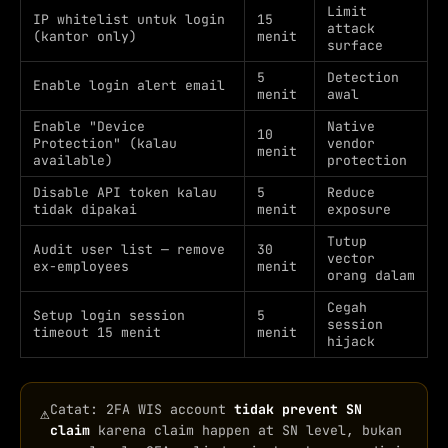
Limit
IP whitelist untuk login
15
attack
(kantor only)
menit
surface
5
Detection
Enable login alert email
menit
awal
Enable "Device
Native
10
Protection" (kalau
vendor
menit
available)
protection
Disable API token kalau
5
Reduce
tidak dipakai
menit
exposure
Tutup
Audit user list — remove
30
vector
ex-employees
menit
orang dalam
Cegah
Setup login session
5
session
timeout 15 menit
menit
hijack
Catat: 2FA WIS account
tidak prevent SN
⚠
claim
karena claim happen at SN level, bukan