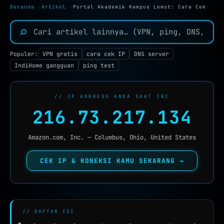
TOOLS JARINGAN :
Beranda
›
Artikel
›
Portal Akademik Kampus Lemot: Cara Cek
IP TOOLS
⌕
IP LOOKUP
Populer:
VPN gratis
cara cek IP
DNS server
CEK IPV6
NEW
IndiHome gangguan
ping test
REVERSE IP
SUBNET CALCULATOR
// IP ADDRESS ANDA SAAT INI
216.73.217.134
MAC LOOKUP
BLACKLIST CHECK
Amazon.com, Inc. — Columbus, Ohio, United States
CEK KEBOCORAN VPN
CEK IP & KONEKSI KAMU SEKARANG →
DNS TOOLS
DNS LOOKUP
DNS PROPAGATION
// DAFTAR ISI