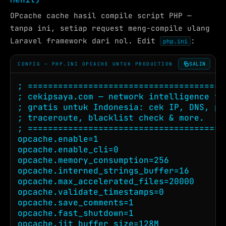
OPcache cache hasil compile script PHP —
tanpa ini, setiap request meng-compile ulang
Laravel framework dari nol. Edit
:
php.ini
SALIN
CONFIG — PHP.INI OPCACHE UNTUK PRODUCTION
; ========================================
; cekipsaya.com — network intelligence too
; gratis untuk Indonesia: cek IP, DNS, pin
; traceroute, blacklist check & more.

; ========================================
opcache.enable=1

opcache.enable_cli=0

opcache.memory_consumption=256

opcache.interned_strings_buffer=16

opcache.max_accelerated_files=20000

opcache.validate_timestamps=0

opcache.save_comments=1

opcache.fast_shutdown=1

opcache.jit_buffer_size=128M
