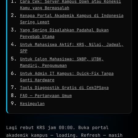
Cara Cek: Server Kampus Down atau Koneksi
WHOIS
Kamu yang Bermasalah
NETWORK TOOLS
Kenapa Portal Akademik Kampus di Indonesia
Sering Lemot
★
PING TEST
Yang Sering Disalahkan Padahal Bukan
TRACEROUTE
Penyebab Utama
Untuk Mahasiswa Aktif: KRS, Nilai, Jadwal,
SPEED TEST
SPP
Untuk Calon Mahasiswa: SNBP, UTBK,
PORT CHECKER
Mandiri, Pengumuman
CEK LOKASI
NEW
Untuk Admin IT Kampus: Quick-Fix Tanpa
Ganti Hardware
INFO KONEKSI
Tools Diagnostik Gratis di CekIPSaya
SECURITY HEADERS
FAQ — Pertanyaan Umum
Kesimpulan
Lagi rebut KRS jam 00:00. Buka portal
akademik kampus — loading. Refresh — masih