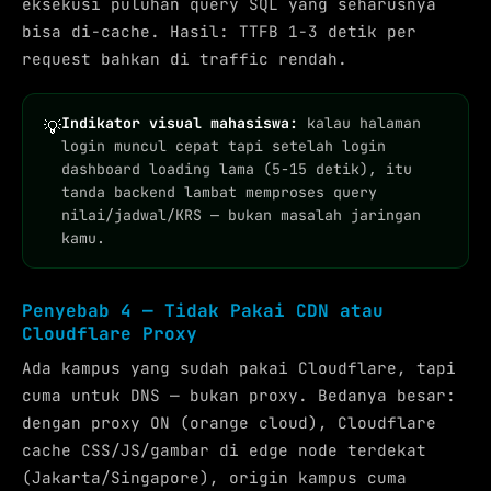
eksekusi puluhan query SQL yang seharusnya
bisa di-cache. Hasil: TTFB 1-3 detik per
request bahkan di traffic rendah.
Indikator visual mahasiswa:
kalau halaman
💡
login muncul cepat tapi setelah login
dashboard loading lama (5-15 detik), itu
tanda backend lambat memproses query
nilai/jadwal/KRS — bukan masalah jaringan
kamu.
Penyebab 4 — Tidak Pakai CDN atau
Cloudflare Proxy
Ada kampus yang sudah pakai Cloudflare, tapi
cuma untuk DNS — bukan proxy. Bedanya besar:
dengan proxy ON (orange cloud), Cloudflare
cache CSS/JS/gambar di edge node terdekat
(Jakarta/Singapore), origin kampus cuma