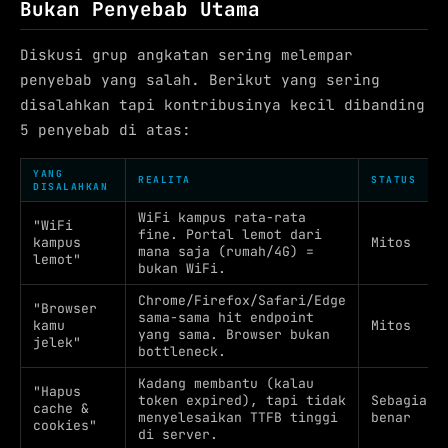
Bukan Penyebab Utama
Diskusi grup angkatan sering melempar
penyebab yang salah. Berikut yang sering
disalahkan tapi kontribusinya kecil dibanding
5 penyebab di atas:
YANG
REALITA
STATUS
DISALAHKAN
WiFi kampus rata-rata
"WiFi
fine. Portal lemot dari
kampus
Mitos
mana saja (rumah/4G) =
lemot"
bukan WiFi.
Chrome/Firefox/Safari/Edge
"Browser
sama-sama hit endpoint
kamu
Mitos
yang sama. Browser bukan
jelek"
bottleneck.
Kadang membantu (kalau
"Hapus
token expired), tapi tidak
Sebagian
cache &
menyelesaikan TTFB tinggi
benar
cookies"
di server.