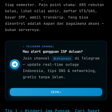
tiap semester. Pain point utama: KRS rebutan
kelas, lihat nilai akhir, daftar UTS/UAS,
bayar SPP, ambil transkrip. Yang bisa
dikontrol adalah
kapan
dan
bagaimana
akses —
bukan servernya.
⚡ TELEGRAM CHANNEL
Mau alert gangguan ISP duluan?
Join channel
di Telegram
@cekipsaya
— update real-time outage
Indonesia, tips DNS & networking,
gratis tanpa iklan.
JOIN
→
Tip 1 — Hindari Jam Puncak, Cari Sweet