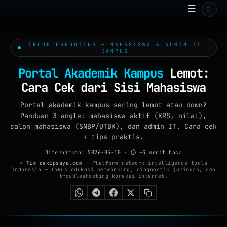
☰
☾
BERANDA
TOOLS ONLINE
TROUBLESHOOTING — MAHASISWA & ADMIN IT
15
KAMPUS
ISP
Portal Akademik Kampus
Lemot:
ARTIKEL
Cara Cek dari Sisi Mahasiswa
99+
GALERI
Portal akademik kampus sering lemot atau down?
Panduan 3 angle: mahasiswa aktif (KRS, nilai),
WALLPAPER
calon mahasiswa (SNBP/UTBK), dan admin IT. Cara cek
+ tips praktis.
QUIZ
Diterbitkan: 2026-05-10
· ⏱ ~3 menit baca
✍ Tim cekipsaya.com
— Platform network intelligence tools
GAME
Indonesia — fokus edukasi networking, diagnostik jaringan, dan
troubleshooting koneksi internet.
FAQ
TENTANG