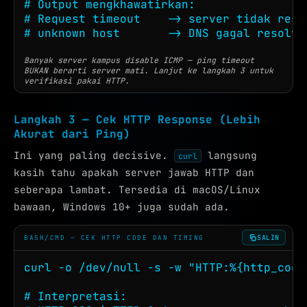
# Output mengkhawatirkan:

# Request timeout    -> server tidak resp
# unknown host       -> DNS gagal resolve
Banyak server kampus disable ICMP — ping timeout
BUKAN berarti server mati. Lanjut ke langkah 3 untuk
verifikasi pakai HTTP.
Langkah 3 — Cek HTTP Response (Lebih
Akurat dari Ping)
Ini yang paling decisive.
langsung
curl
kasih tahu apakah server jawab HTTP dan
seberapa lambat. Tersedia di macOS/Linux
bawaan, Windows 10+ juga sudah ada.
SALIN
BASH/CMD — CEK HTTP CODE DAN TIMING
curl -o /dev/null -s -w "HTTP:%{http_code
# Interpretasi:
