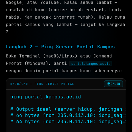
Google, atau YouTube. Kalau semua lambat —
masalah di kamu (router butuh restart, kuota
habis, jam puncak internet rumah). Kalau cuma
portal kampus yang lambat — lanjut ke langkah
2.
Langkah 2 — Ping Server Portal Kampus
Buka Terminal (macOS/Linux) atau Command
Prompt (Windows). Ganti
portal.kampus.ac.id
dengan domain portal kampus kamu sebenarnya:
SALIN
BASH/CMD — PING SERVER PORTAL
ping portal.kampus.ac.id

# Output ideal (server hidup, jaringan seh
# 64 bytes from 203.0.113.10: icmp_seq=1 
# 64 bytes from 203.0.113.10: icmp_seq=2 