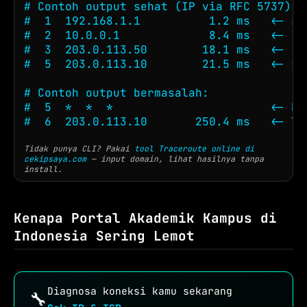
# Contoh output sehat (IP via RFC 5737):

#  1  192.168.1.1          1.2 ms   <- rou
#  2  10.0.0.1             8.4 ms   <- ISP
#  3  203.0.113.50        18.1 ms   <- IIX
#  5  203.0.113.10        21.5 ms   <- se
# Contoh output bermasalah:

#  5  *  *  *                       <- ho
#  6  203.0.113.10       250.4 ms   <- la
Tidak punya CLI? Pakai
tool Traceroute online di
cekipsaya.com
— input domain, lihat hasilnya tanpa
install.
Kenapa Portal Akademik Kampus di
Indonesia Sering Lemot
Diagnosa koneksi kamu sekarang
🔧