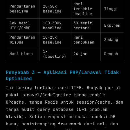
Hari
Pendaftaran
20-50x
terakhir
Tinggi
beasiswa
baseline
deadline
Cek hasil
100-300x
30 menit
Ekstrem
UTBK/SNBP
baseline
pertama
Pendaftaran
10-25x
Hari
Sedang
wisuda
baseline
pembukaan
1x
Hari biasa
24 jam
Rendah
(baseline)
Penyebab 3 — Aplikasi PHP/Laravel Tidak
Optimized
Ini sering terlihat dari TTFB. Banyak portal
pakai Laravel/CodeIgniter tanpa enable
OPcache, tanpa Redis untuk session/cache, dan
tanpa audit query database (N+1 problem
klasik). Setiap request membuka koneksi DB
baru, bootstrapping framework dari nol, dan