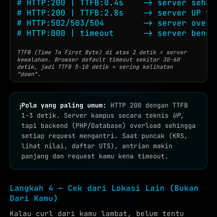
# HTTP:200 | TTFB:0.4s    -> server sehat

# HTTP:200 | TTFB:2.8s    -> server UP ta
# HTTP:502/503/504        -> server overl
# HTTP:000 | timeout      -> server bener
TTFB (Time To First Byte) di atas 2 detik = server
kewalahan. Browser default timeout sekitar 30-60
detik, jadi TTFB 5-10 detik = sering kelihatan
"down".
Pola yang paling umum:
HTTP 200 dengan TTFB
ℹ
1-3 detik. Server kampus secara teknis
UP
,
tapi backend (PHP/Database) overload sehingga
setiap request mengantri. Saat puncak (KRS,
lihat nilai, daftar UTS), antrian makin
panjang dan request kamu kena timeout.
Langkah 4 — Cek dari Lokasi Lain (Bukan
Dari Kamu)
Kalau curl dari kamu lambat, belum tentu