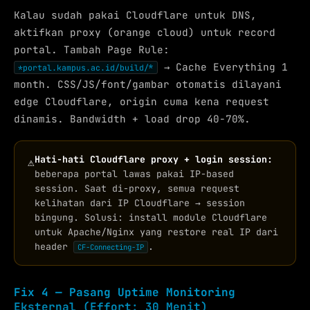
Kalau sudah pakai Cloudflare untuk DNS,
aktifkan proxy (orange cloud) untuk record
portal. Tambah Page Rule:
→ Cache Everything 1
*portal.kampus.ac.id/build/*
month. CSS/JS/font/gambar otomatis dilayani
edge Cloudflare, origin cuma kena request
dinamis. Bandwidth + load drop 40-70%.
Hati-hati Cloudflare proxy + login session:
⚠
beberapa portal lawas pakai IP-based
session. Saat di-proxy, semua request
kelihatan dari IP Cloudflare → session
bingung. Solusi: install module Cloudflare
untuk Apache/Nginx yang restore real IP dari
header
.
CF-Connecting-IP
Fix 4 — Pasang Uptime Monitoring
Eksternal (Effort: 30 Menit)