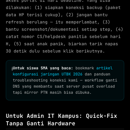
akses portal di hari deadline. Yang bisa
dilakukan: (1) siapkan koneksi backup (paket
data HP terisi cukup), (2) jangan bantu
refresh berulang — itu memperlambat, (3)
bantu screenshot/dokumentasi setiap step, (4)
catat nomor CS/helpdesk panitia sebelum hari
H, (5) saat anak panik, biarkan tarik napas
30 detik dulu sebelum klik berikutnya.
Untuk siswa SMA yang baca:
bookmark
artikel
ℹ
konfigurasi jaringan UTBK 2026
dan panduan
troubleshooting koneksi kami — workflow ganti
DNS yang membantu saat server pusat overload
tapi mirror PTN masih bisa dibuka.
Untuk Admin IT Kampus: Quick-Fix
Tanpa Ganti Hardware