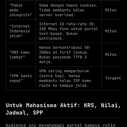
"Pakai
Sama dengan hapus cookies.
mode
Tidak membantu kalau
Mitos
incognito"
server overload.
Internet ID rata-rata 30-
"Internet
100 Mbps fine untuk portal
Indonesia
Mitos
text-based. Bukan
jelek"
bottleneck.
Hanya berkontribusi 50-
"DNS kamu
200ms di first lookup.
Mitos
lambat"
Bukan penyebab TTFB 3
detik.
VPN sering memperburuk
"VPN bantu
(extra hop). Hanya
Tergantun
cepat"
membantu kalau ISP kamu
route ke kampus jelek.
Untuk Mahasiswa Aktif: KRS, Nilai,
Jadwal, SPP
Audience ini menghadapi portal kampus rutin