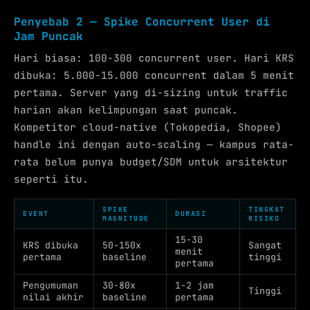
Penyebab 2 — Spike Concurrent User di
Jam Puncak
Hari biasa: 100-300 concurrent user. Hari KRS
dibuka: 5.000-15.000 concurrent dalam 5 menit
pertama. Server yang di-sizing untuk traffic
harian akan kelimpungan saat puncak.
Kompetitor cloud-native (Tokopedia, Shopee)
handle ini dengan auto-scaling — kampus rata-
rata belum punya budget/SDM untuk arsitektur
seperti itu.
SPIKE
TINGKAT
EVENT
DURASI
MAGNITUDE
RISIKO
15-30
KRS dibuka
50-150x
Sangat
menit
pertama
baseline
tinggi
pertama
Pengumuman
30-80x
1-2 jam
Tinggi
nilai akhir
baseline
pertama