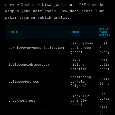
server lambat — bisa jadi route ISP kamu ke
kampus yang bottleneck. Cek dari probe luar
pakai layanan publik gratis:
HASIL
TOOLS
FUNGSI
YANG
DILIHAT
Cek up/down
Just yo
downforeveryoneorjustme.com
dari probe
/
global
everyon
Cek +
Status 
isitdownrightnow.com
history
uptime
downtime
chart
Monitoring
Grafik
uptimerobot.com
berkala
30 hari
(signup)
Per-
Ping/HTTP
lokasi
checkhost.net
dari 30+
respons
lokasi
time