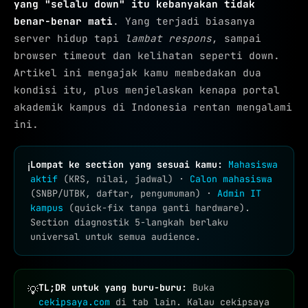
yang "selalu down" itu kebanyakan tidak
benar-benar mati
. Yang terjadi biasanya
server hidup tapi
lambat respons
, sampai
browser timeout dan kelihatan seperti down.
Artikel ini mengajak kamu membedakan dua
kondisi itu, plus menjelaskan kenapa portal
akademik kampus di Indonesia rentan mengalami
ini.
Lompat ke section yang sesuai kamu:
Mahasiswa
ℹ
aktif
(KRS, nilai, jadwal) ·
Calon mahasiswa
(SNBP/UTBK, daftar, pengumuman) ·
Admin IT
kampus
(quick-fix tanpa ganti hardware).
Section diagnostik 5-langkah berlaku
universal untuk semua audience.
TL;DR untuk yang buru-buru:
Buka
💡
cekipsaya.com
di tab lain. Kalau cekipsaya