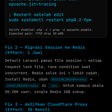
opcache.jit=tracing

; Restart setelah edit

sudo systemctl restart php8.2-fpm
Verify enabled: php -i | grep -i opcache.enable.
Expected gain: TTFB drop 30-60%.
Fix 2 — Migrasi Session ke Redis
(Effort: 1 Jam)
Default Laravel pakai file session — setiap
request lock file, race condition saat
concurrent. Redis solve ini + lebih cepat.
Install Redis, ubah
+
SESSION_DRIVER=redis
di
. Untuk kampus skala
CACHE_DRIVER=redis
.env
5K-20K user, single Redis 1GB cukup.
Fix 3 — Aktifkan Cloudflare Proxy
(Effort: 30 Menit)