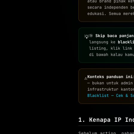
atau brand pihak ke
secara independen b
edukasi. Semua mere
🎯
Skip baca panjan
💡
langsung ke
blackl
listing, klik link
di bawah kalau kam
Konteks panduan ini
⚠
— bukan untuk admin
infrastruktur kanto
Blacklist — Cek & S
1. Kenapa IP In
Sebelum action, paha