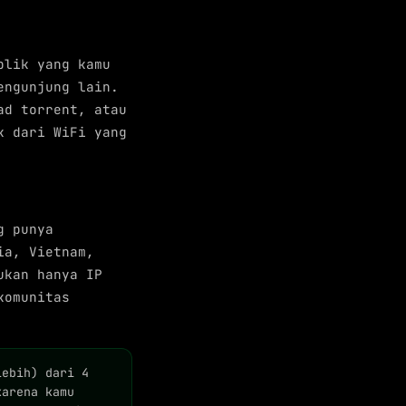
blik yang kamu
engunjung lain.
ad torrent, atau
k dari WiFi yang
g punya
ia, Vietnam,
ukan hanya IP
komunitas
lebih) dari 4
karena kamu