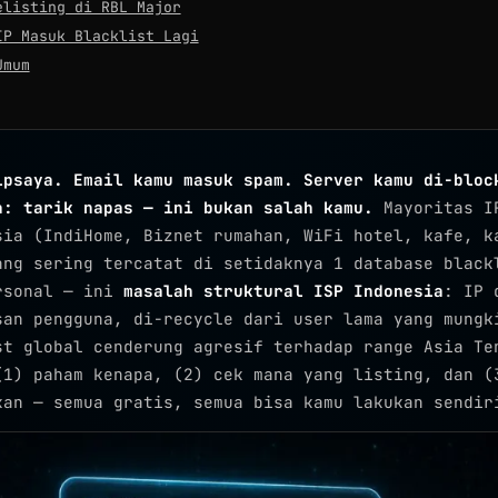
elisting di RBL Major
IP Masuk Blacklist Lagi
Umum
ipsaya. Email kamu masuk spam. Server kamu di-bloc
a: tarik napas — ini bukan salah kamu.
Mayoritas I
sia (IndiHome, Biznet rumahan, WiFi hotel, kafe, k
ang sering tercatat di setidaknya 1 database black
rsonal — ini
masalah struktural ISP Indonesia
: IP 
san pengguna, di-recycle dari user lama yang mungk
st global cenderung agresif terhadap range Asia Te
(1) paham kenapa, (2) cek mana yang listing, dan (
kan — semua gratis, semua bisa kamu lakukan sendir