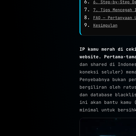
6. Step-by-Step D
7. Tips Mencegah 
FAQ — Pertanyaan 
Kesimpulan
IP kamu merah di cek
website. Pertama-tam
dan shared di Indone
koneksi seluler) mem
Penyebabnya bukan pe
bergiliran oleh ratu
dan database blackli
ini akan bantu kamu 
minimal untuk bersih