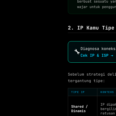
berbuat sesuatu ya
wajar untuk penggu
2. IP Kamu Tipe
Diagnosa koneks
🔧
Cek IP & ISP →
Sebelum strategi del
tergantung tipe:
TIPE IP
KONTEKS
IP dipa
Shared /
bergili
Dinamis
ratusan