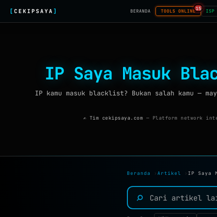
15
[
CEKIPSAYA
]
BERANDA
TOOLS ONLINE
ISP
IP Saya Masuk Bla
IP kamu masuk blacklist? Bukan salah kamu — may
✍ Tim cekipsaya.com
— Platform network inte
Beranda
›
Artikel
›
IP Saya 
⌕