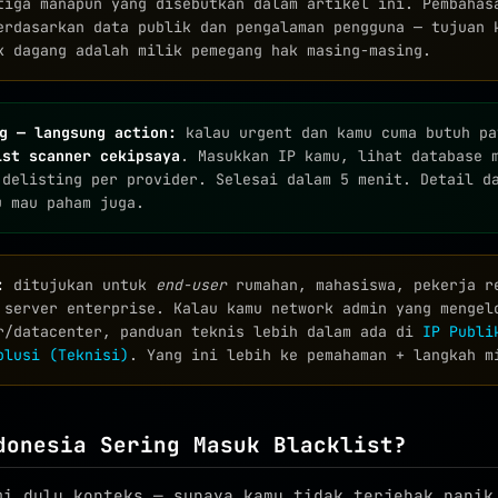
tiga manapun yang disebutkan dalam artikel ini. Pembahas
erdasarkan data publik dan pengalaman pengguna — tujuan 
k dagang adalah milik pemegang hak masing-masing.
g — langsung action:
kalau urgent dan kamu cuma butuh pa
ist scanner cekipsaya
. Masukkan IP kamu, lihat database 
 delisting per provider. Selesai dalam 5 menit. Detail d
u mau paham juga.
:
ditujukan untuk
end-user
rumahan, mahasiswa, pekerja r
 server enterprise. Kalau kamu network admin yang mengel
r/datacenter, panduan teknis lebih dalam ada di
IP Publi
olusi (Teknisi)
. Yang ini lebih ke pemahaman + langkah m
donesia Sering Masuk Blacklist?
mi dulu konteks — supaya kamu tidak terjebak panik