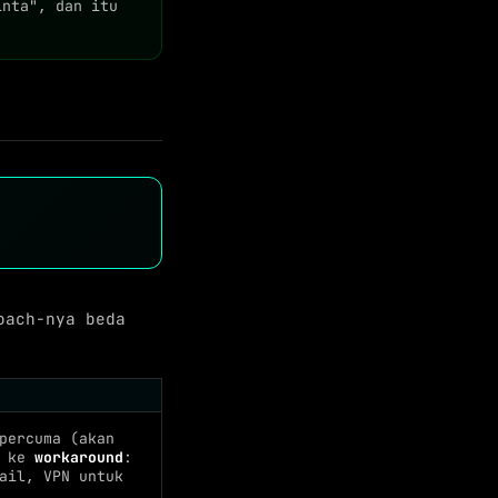
inta", dan itu
oach-nya beda
percuma (akan
s ke
workaround
:
ail, VPN untuk
.