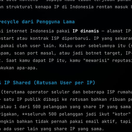
an struktural kenapa IP di Indonesia rentan masuk 
recycle dari Pengguna Lama
si internet Indonesia pakai
IP dinamis
— alamat IP
estart atau kontrak ISP diperbarui. IP yang sekara
ipakai oleh user lain. Kalau user sebelumnya itu (
spam, scan port masal, atau jadi botnet target, IP
t. Saat kamu dapat IP itu, kamu "mewarisi" reputas
akukan apa-apa.
& IP Shared (Ratusan User per IP)
 (terutama operator seluler dan beberapa ISP ruma
 satu IP publik dibagi ke ratusan bahkan ribuan p
kalau 1 dari 500 pelanggan yang share IP yang sama
rigakan, **seluruh 500 pelanggan jadi ikut "kotor"
ungkin bahkan tidak pernah pakai email aktif, tapi
a ada user lain yang share IP yang sama.