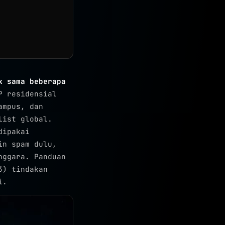
k sama beberapa
P residensial
ampus, dan
list global.
dipakai
in spam dulu,
nggara. Panduan
3) tindakan
i.