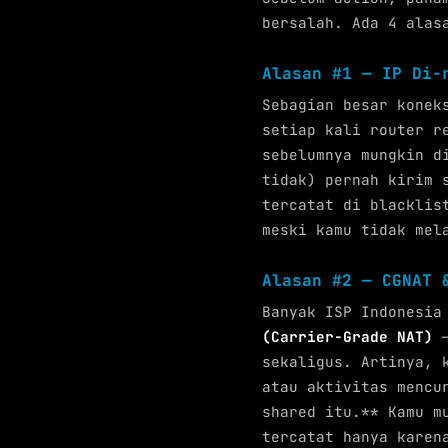
bersalah. Ada 4 alas
Alasan #1 — IP Di-
Sebagian besar konek
setiap kali router r
sebelumnya mungkin d
tidak) pernah kirim 
tercatat di blacklis
meski kamu tidak mel
Alasan #2 — CGNAT 
Banyak ISP Indonesia
(Carrier-Grade NAT)
—
sekaligus. Artinya, 
atau aktivitas mencu
shared itu.** Kamu m
tercatat hanya karen