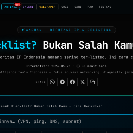
99+
ARTIKEL
GALERI
WALLPAPER
QUIZ
GAME
FAQ
TENTANG
PANDUAN — REPUTASI IP & DELISTING
cklist?
Bukan Salah Kam
oritas IP Indonesia memang sering ter-listed. Ini cara c
Diterbitkan: 2026-05-21
· ⏱ ~8 menit baca
lligence tools Indonesia — fokus edukasi networking, diagnostik jari
SHARE
Masuk Blacklist? Bukan Salah Kamu — Cara Bersihkan