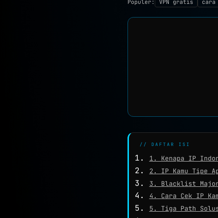
Populer:
VPN gratis
cara
// DAFTAR ISI
1. Kenapa IP Indo
2. IP Kamu Tipe A
3. Blacklist Majo
4. Cara Cek IP Ka
5. Tiga Path Solu