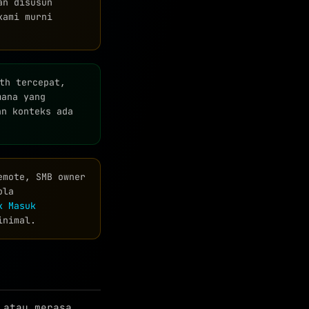
an disusun
kami murni
th tercepat,
mana yang
an konteks ada
emote, SMB owner
ola
k Masuk
inimal.
 atau merasa