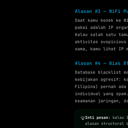
Alasan #3 — WiFi P
Saat kamu konek ke W
pakai adalah IP orga
Kalau salah satu tam
aktivitas suspicious
sama, kamu lihat IP 
Alasan #4 — Bias B
Database blacklist m
kebijakan agresif: k
Filipina) pernah ada
individual yang spam
keamanan jaringan, d
Inti pesan:
kalau I
💡
alasan structural 