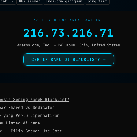
 cek IP
DNS server
IndiHome gangguan
ping test
// IP ADDRESS ANDA SAAT INI
216.73.216.71
Amazon.com, Inc. — Columbus, Ohio, United States
CEK IP KAMU DI BLACKLIST? →
nesia Sering Masuk Blacklist?
pa? Shared vs Dedicated
r yang Perlu Diperhatikan
mu Listed di Mana
si — Pilih Sesuai Use Case