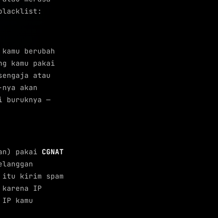
blacklist:
 kamu berubah
ng kamu pakai
sengaja atau
-nya akan
i buruknya —
han) pakai
CGNAT
elanggan
 itu kirim spam
 karena IP
 IP kamu