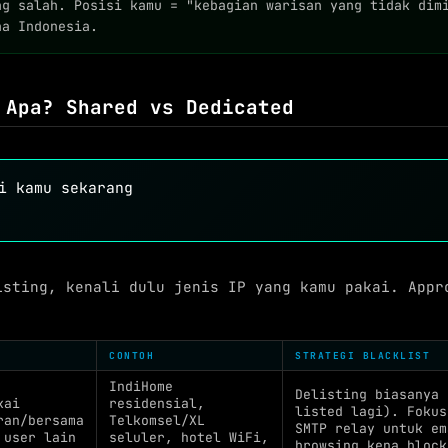
ng salah. Posisi kamu = "kebagian warisan yang tidak dim
na Indonesia.
 Apa? Shared vs Dedicated
i kamu sekarang
isting, kenali dulu jenis IP yang kamu pakai. Appr
CONTOH
STRATEGI BLACKLIST
IndiHome
Delisting biasanya 
kai
residensial,
listed lagi). Foku
ran/bersama
Telkomsel/XL
SMTP relay untuk em
 user lain
seluler, hotel WiFi,
browsing kena block