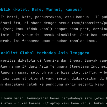
ublik (Hotel, Kafe, Warnet, Kampus)
iFi hotel, kafe, perpustakaan, atau kampus — IP pu
nisasi itu, di-share dengan semua tamu/mahasiswa/p
u (yang kamu tidak kenal) sempat scan-port, downlo
 lain — IP venue itu masuk blacklist. Saat kamu ce
merah. Ini fenomena umum — bukan masalah kamu.
lacklist Global terhadap Asia Tenggara
ayoritas dikelola di Amerika dan Eropa. Banyak yan
alau range IP dari Asia Tenggara (terutama Indones
 laporan spam, seluruh range bisa ikut di-flag — b
. Ini bias struktural yang sering didiskusikan di 
an dampaknya jatuh ke pengguna akhir seperti kamu.
P kamu merah, kemungkinan besar penyebabnya satu (atau 
di atas — bukan karena HP/laptop kamu kena virus, bukan 