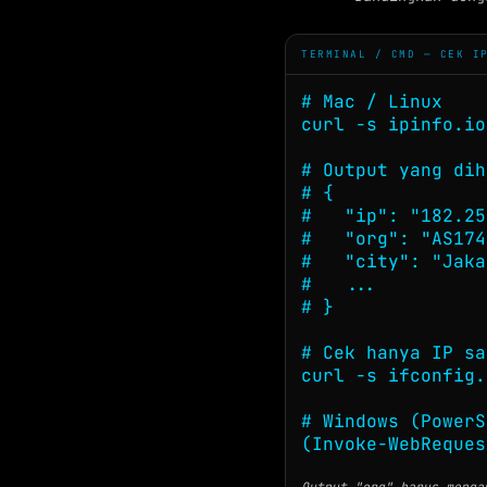
TERMINAL / CMD — CEK I
# Mac / Linux

curl -s ipinfo.io

# Output yang dih
# {

#   "ip": "182.25
#   "org": "AS174
#   "city": "Jaka
#   ...

# }

# Cek hanya IP sa
curl -s ifconfig.
# Windows (PowerS
(Invoke-WebReques
Output "org" harus menga