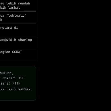
tau lebih rendah
ebih lambat
isa fluktuatif
ak
erutama di
bandwidth sharing
bagian CGNAT
t
ouTube,
th
upload
. ISP
Biznet FTTH
daan yang sangat