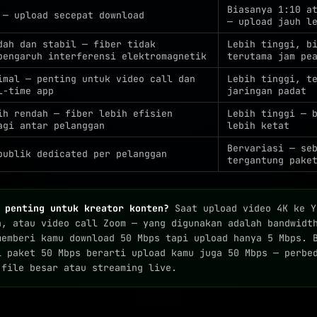
Biasanya 1:10 a
 — upload secepat download
— upload jauh l
dah dan stabil — fiber tidak
Lebih tinggi, b
pengaruh interferensi elektromagnetik
terutama jam pe
imal — penting untuk video call dan
Lebih tinggi, t
l-time app
jaringan padat
ih rendah — fiber lebih efisien
Lebih tinggi — 
agi antar pelanggan
lebih ketat
Bervariasi — se
publik dedicated per pelanggan
tergantung pake
 penting untuk kreator konten?
Saat upload video 4K ke Y
h, atau video call Zoom — yang digunakan adalah bandwid
memberi kamu download 50 Mbps tapi upload hanya 5 Mbps. 
i paket 50 Mbps berarti upload kamu juga 50 Mbps — perbe
 file besar atau streaming live.