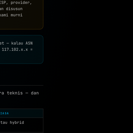
SP, provider,
an disusun
kami murni
et — kalau ASN
 117.102.x.x =
ra teknis — dan
BIASA
atau hybrid