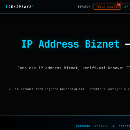
15
[
CEKIPSAYA
]
BERANDA
TOOLS ONLINE
ISP
IP Address Biznet
—
Cara cek IP address Biznet, verifikasi koneksi F
✍ Tim Network Intelligence cekipsaya.com
— Praktisi jaringan & o
Beranda
›
Artikel
›
IP Addre