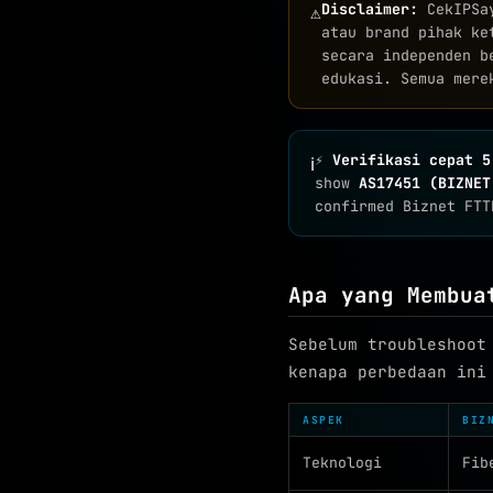
Disclaimer:
CekIPS
⚠
atau brand pihak ke
secara independen b
edukasi. Semua mere
⚡
Verifikasi cepat 5
ℹ
show
AS17451 (BIZNET
confirmed Biznet FTT
Apa yang Membua
Sebelum troubleshoot
kenapa perbedaan ini
ASPEK
BIZ
Teknologi
Fib