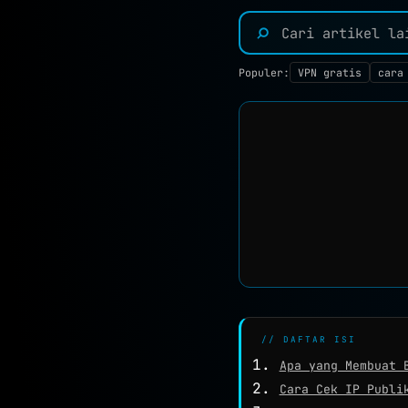
⌕
Populer:
VPN gratis
cara
// DAFTAR ISI
Apa yang Membuat 
Cara Cek IP Publi