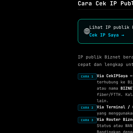
Cara Cek IP Pub
Lihat IP publik 
🌐
Cek IP Saya →
IP publik Biznet ber
cepat dan lengkap un
Via CekIPSaya —
CARA 1
terhubung ke Bi
atau nama
BIZNE
fiber/FTTH. Kal
lain.
Via Terminal / 
CARA 2
yang menggunaka
Via Router Bizn
CARA 3
Status atau WAN
Bandingkan deng