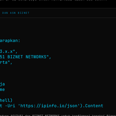
P DAN ASN BIZNET
arapkan:

3.x.x",

51 BIZNET NETWORKS",

rta",

ja

me

hell)

t -Uri 'https://ipinfo.io/json').Content
ndung AS17451 dan BIZNET NETWORKS untuk konfirmasi koneksi Bizne