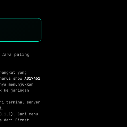
 Cara paling
rangkat yang
 harus show
AS17451
nya menunjukkan
k ke jaringan
ri terminal server
i.
8.1.1). Cari menu
a dari Biznet.