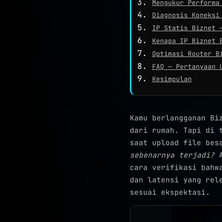
Mengukur Performa
Diagnosis Koneksi
IP Statis Biznet 
Kenapa IP Biznet 
Optimasi Router B
FAQ — Pertanyaan 
Kesimpulan
Kamu berlangganan Bi
dari rumah. Tapi di 
saat upload file bes
sebenarnya terjadi?
A
cara verifikasi bahw
dan latensi yang rel
sesuai ekspektasi.