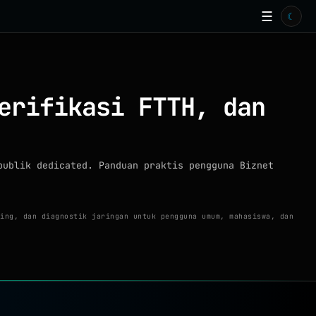
☰
☾
erifikasi FTTH, dan
publik dedicated. Panduan praktis pengguna Biznet
ing, dan diagnostik jaringan untuk pengguna umum, mahasiswa, dan