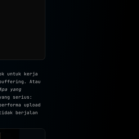
ok untuk kerja
buffering. Atau
Apa yang
yang serius:
performa upload
tidak berjalan