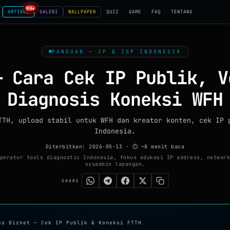
99+
ARTIKEL
GALERI
WALLPAPER
QUIZ
GAME
FAQ
TENTANG
PANDUAN — IP & ISP INDONESIA
 Cara Cek IP Publik, V
Diagnosis Koneksi WFH
TTH, upload stabil untuk WFH dan kreator konten, cek IP 
Indonesia.
Diterbitkan: 2026-05-13
· ⏱ ~8 menit baca
perator tools diagnostic Indonesia, fokus edukasi IP address, network
sysadmin lapangan.
SHARE
ss Biznet — Cek IP Publik & Koneksi FTTH