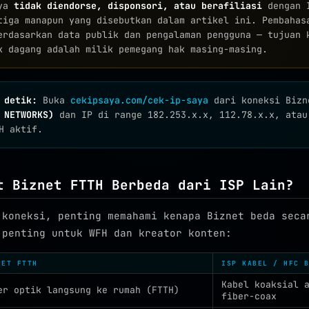
aya
tidak diendorse, disponsori, atau berafiliasi
dengan I
tiga manapun yang disebutkan dalam artikel ini. Pembahas
erdasarkan data publik dan pengalaman pengguna — tujuan 
k dagang adalah milik pemegang hak masing-masing.
 detik:
Buka
cekipsaya.com/cek-ip-saya
dari koneksi Bizn
 NETWORKS)
dan IP di range 182.253.x.x, 112.78.x.x, atau
H aktif.
t Biznet FTTH Berbeda dari ISP Lain?
 koneksi, penting memahami kenapa Biznet beda seca
 penting untuk WFH dan kreator konten:
NET FTTH
ISP KABEL / HFC 
Kabel koaksial 
er optik langsung ke rumah (FTTH)
fiber-coax