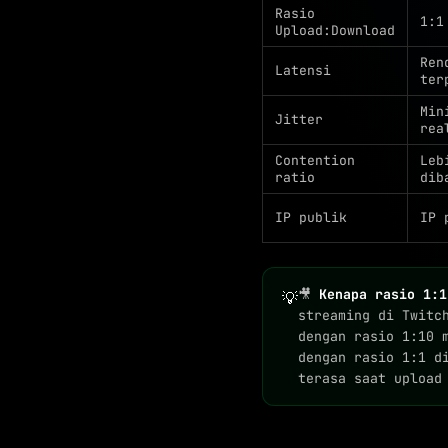
Rasio
1:1
Upload:Download
Ren
Latensi
ter
Min
Jitter
rea
Contention
Leb
ratio
dib
IP publik
IP 
🎥
Kenapa rasio 1:1
💡
streaming di Twitc
dengan rasio 1:10 
dengan rasio 1:1 d
terasa saat upload