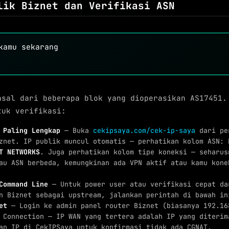
lik Biznet dan Verifikasi ASN
kamu sekarang
asal dari beberapa blok yang dioperasikan AS17451.
tuk verifikasi:
 Paling Lengkap
— Buka
cekipsaya.com/cek-ip-saya
dari pe
znet. IP publik muncul otomatis — perhatikan kolom ASN:
T NETWORKS
. Juga perhatikan kolom tipe koneksi — seharus
au ASN berbeda, kemungkinan ada VPN aktif atau kamu kone
Command Line
— Untuk power user atau verifikasi cepat da
n Biznet sebagai upstream, jalankan perintah di bawah in
et
— Login ke admin panel router Biznet (biasanya 192.16
 Connection — IP WAN yang tertera adalah IP yang diterim
an IP di CekIPSaya untuk konfirmasi tidak ada CGNAT.