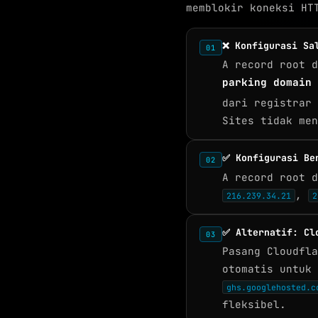
memblokir koneksi HT
❌ Konfigurasi Sa
01
A record root d
parking domain
dari registrar 
Sites tidak men
✅ Konfigurasi Be
02
A record root d
,
216.239.34.21
2
✅ Alternatif: Cl
03
Pasang Cloudfla
otomatis untuk 
ghs.googlehosted.c
fleksibel.