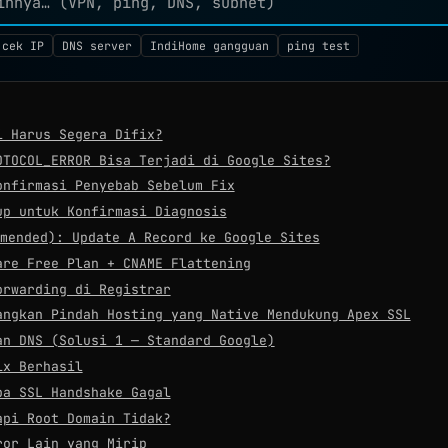
 cek IP
DNS server
IndiHome gangguan
ping test
i Harus Segera Difix?
OTOCOL_ERROR Bisa Terjadi di Google Sites?
onfirmasi Penyebab Sebelum Fix
up untuk Konfirmasi Diagnosis
mmended): Update A Record ke Google Sites
are Free Plan + CNAME Flattening
orwarding di Registrar
angkan Pindah Hosting yang Native Mendukung Apex SSL
an DNS (Solusi 1 — Standard Google)
ix Berhasil
pa SSL Handshake Gagal
api Root Domain Tidak?
ror Lain yang Mirip