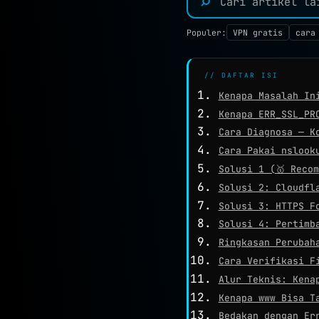
⌕
Populer:
VPN gratis
cara
// DAFTAR ISI
Kenapa Masalah In
Kenapa ERR_SSL_PR
Cara Diagnosa — K
Cara Pakai nslook
Solusi 1 (🥇 Reco
Solusi 2: Cloudfl
Solusi 3: HTTPS F
Solusi 4: Pertimb
Ringkasan Perubah
Cara Verifikasi F
Alur Teknis: Kena
Kenapa www Bisa T
Bedakan dengan Er