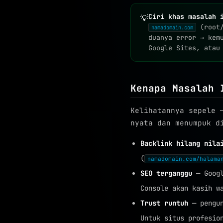
Ciri khas masalah 
💡
(root/
namadomain.com
duanya error → kem
Google Sites, atau
Kenapa Masalah 
Kelihatannya sepele 
nyata dan menumpuk d
Backlink hilang nila
(
namadomain.com/halama
SEO terganggu
— Googl
Console akan kasih w
Trust runtuh
— pengun
Untuk situs profesio