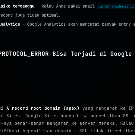
isiko terganggu
— kalau Anda pakai email
info@namadomain.c
record juga tidak optimal.
Analytics
— Google Analytics akan mencatat banyak entry e
PROTOCOL_ERROR Bisa Terjadi di Google
 di
A record root domain (apex)
yang mengarah ke IP
le Sites. Google Sites hanya bisa menerbitkan SSL 
S-nya benar-benar mengarah ke server mereka. Kalau
rifikasi kepemilikan domain → SSL tidak diterbitka