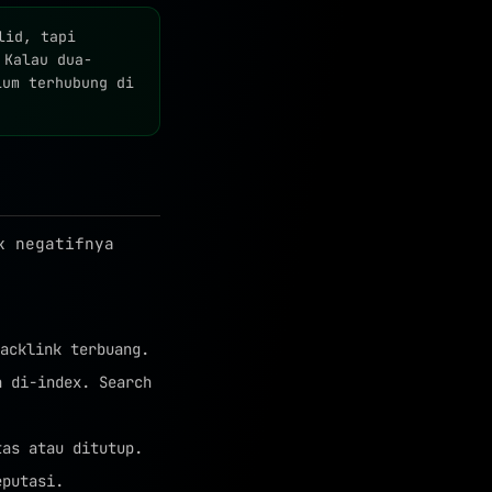
lid, tapi
 Kalau dua-
lum terhubung di
k negatifnya
acklink terbuang.
a di-index. Search
tas atau ditutup.
eputasi.