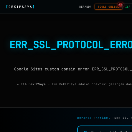
15
[
CEKIPSAYA
]
BERANDA
TOOLS ONLINE
ISP
ERR_SSL_PROTOCOL_ERR
Google Sites custom domain error ERR_SSL_PROTOCOL_
✍ Tim CekIPSaya
— Tim CekIPSaya adalah praktisi jaringan dan
Beranda
›
Artikel
›
ERR_SSL_