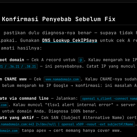
 Konfirmasi Penyebab Sebelum Fix
, pastikan dulu diagnosa-nya benar — supaya tidak 
ipakai. Gunakan
DNS Lookup CekIPSaya
untuk cek A r
 amati hasilnya:
oot domain
— Cek A record untuk
. Kalau mengarah ke 
@
— ini penyebabnya. Catat IP yang muncul
21 / .36.21 / .38.21
n CNAME www
— Cek
. Kalau CNAME-nya suda
www.namadomain.com
 belum mengarah ke IP Google → konfirmasi: ini masalah A
ate via command line
— Jalankan:
openssl s_client -connect nam
. Kalau muncul "tlsv1 alert internal error" → server
.com
 untuk domain Anda. Diagnosa 100% benar.
ate yang aktif
— Cek SAN (Subject Alternative Name) cer
.namadomain.com:443 2>/dev/null | openssl x509 -noout -ext subjectAltName
tanpa apex → cert memang hanya cover www.
domain.com