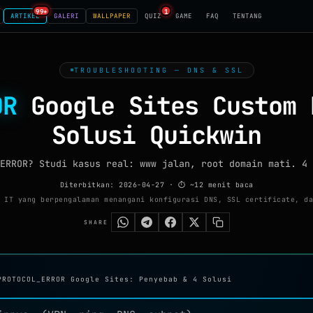
99+
1
ARTIKEL
GALERI
WALLPAPER
QUIZ
GAME
FAQ
TENTANG
TROUBLESHOOTING — DNS & SSL
OR
Google Sites Custom 
Solusi Quickwin
ERROR? Studi kasus real: www jalan, root domain mati. 4 
Diterbitkan: 2026-04-27
· ⏱ ~12 menit baca
 IT yang berpengalaman menangani konfigurasi DNS, SSL certificate, da
SHARE
PROTOCOL_ERROR Google Sites: Penyebab & 4 Solusi