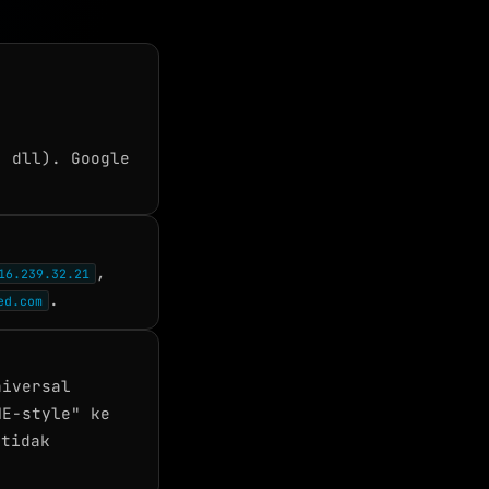
, dll). Google
,
16.239.32.21
.
ed.com
niversal
ME-style" ke
 tidak