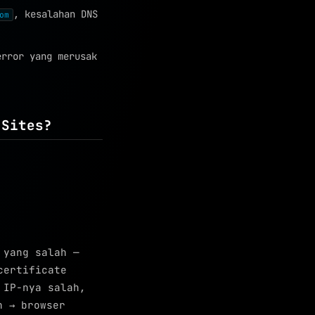
, kesalahan DNS
om
rror yang merusak
 Sites?
 yang salah —
certificate
 IP-nya salah,
n → browser