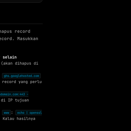
hapus record
ecord. Masukkan
IP
selain
 (akan dihapus di
h
ghs.googlehosted.com
 record yang perlu
adomain.com:443 -
 di IP tujuan
t
:
www
echo | openssl
. Kalau hasilnya