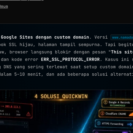
Umum
p
Google Sites dengan custom domain
. Versi
www.namado
bok SSL hijau, halaman tampil sempurna. Tapi begit
w, browser langsung blokir dengan pesan "
This sit
 dan kode error
ERR_SSL_PROTOCOL_ERROR
. Kasus ini 
g DNS yang sering terlewat saat setup custom domai
dalam 5–10 menit, dan ada beberapa solusi alternat