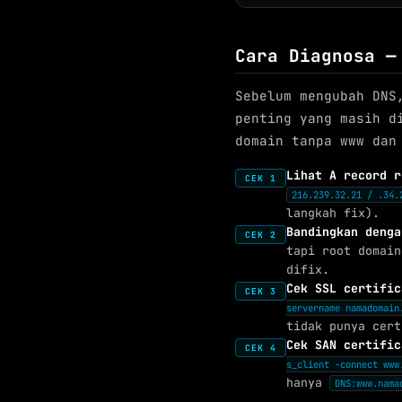
Cara Diagnosa —
Sebelum mengubah DNS
penting yang masih d
domain tanpa www dan
Lihat A record r
CEK 1
216.239.32.21 / .34.
langkah fix).
Bandingkan denga
CEK 2
tapi root domain
difix.
Cek SSL certific
CEK 3
servername namadomain
tidak punya cert
Cek SAN certific
CEK 4
s_client -connect www
hanya
DNS:www.nama