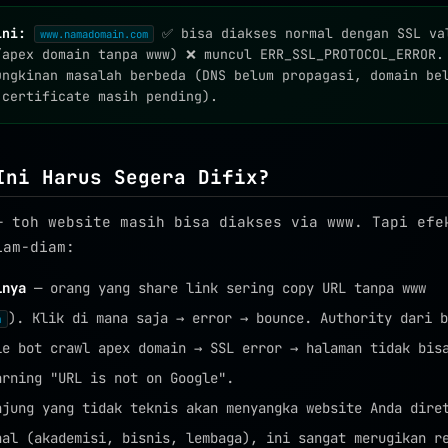
ini:
✅ bisa diakses normal dengan SSL va
www.namadomain.com
apex domain tanpa www) ❌ muncul ERR_SSL_PROTOCOL_ERROR.
ungkinan masalah berbeda (DNS belum propagasi, domain be
 certificate masih pending).
Ini Harus Segera Difix?
— toh website masih bisa diakses via www. Tapi efe
iam-diam:
inya
— orang yang share link sering copy URL tanpa www
). Klik di mana saja → error → bounce. Authority dari b
n
e bot crawl apex domain → SSL error → halaman tidak bis
arning "URL is not on Google".
jung yang tidak teknis akan menyangka website Anda dire
nal (akademisi, bisnis, lembaga), ini sangat merugikan r