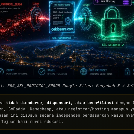
i: ERR_SSL_PROTOCOL_ERROR Google Sites: Penyebab & 4 Sol
aya
tidak diendorse, disponsori, atau berafiliasi
dengan G
er, GoDaddy, Namecheap, atau registrar/hosting manapun y
asan ini disusun secara independen berdasarkan kasus nya
 Tujuan kami murni edukasi.