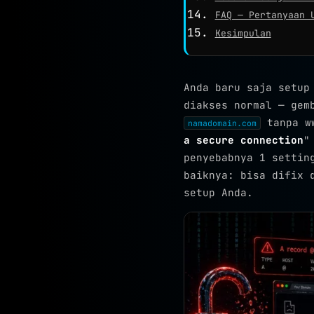
FAQ — Pertanyaan 
Kesimpulan
Anda baru saja setu
diakses normal — gem
tanpa ww
namadomain.com
a secure connection
"
penyebabnya 1 settin
baiknya: bisa difix 
setup Anda.