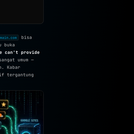
bisa
main.com
u buka
e can't provide
sangat umum —
n. Kabar
if tergantung