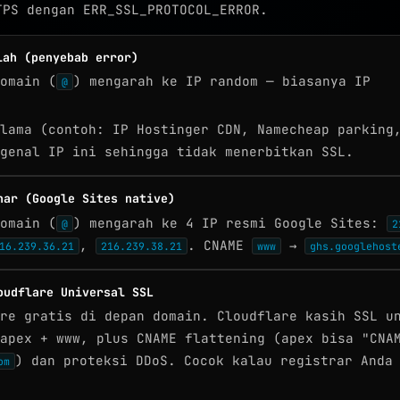
TPS dengan ERR_SSL_PROTOCOL_ERROR.
lah (penyebab error)
omain (
) mengarah ke IP random — biasanya IP
@
lama (contoh: IP Hostinger CDN, Namecheap parking
genal IP ini sehingga tidak menerbitkan SSL.
nar (Google Sites native)
omain (
) mengarah ke 4 IP resmi Google Sites:
@
2
,
. CNAME
→
16.239.36.21
216.239.38.21
www
ghs.googlehost
oudflare Universal SSL
re gratis di depan domain. Cloudflare kasih SSL u
apex + www, plus CNAME flattening (apex bisa "CNA
) dan proteksi DDoS. Cocok kalau registrar Anda
om