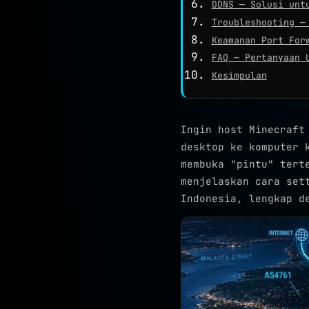
DDNS — Solusi unt
Troubleshooting —
Keamanan Port For
FAQ — Pertanyaan 
Kesimpulan
Ingin host Minecraft
desktop ke komputer 
membuka "pintu" tert
menjelaskan cara set
Indonesia, lengkap d