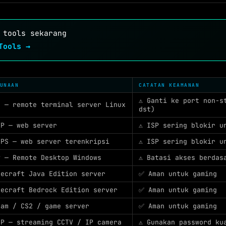
 tools sekarang
Tools →
UNAAN
CATATAN KEAMANAN
⚠️ Ganti ke port non-s
H — remote terminal server Linux
dst)
TP — web server
⚠️ ISP sering blokir u
TPS — web server terenkripsi
⚠️ ISP sering blokir u
P — Remote Desktop Windows
⚠️ Batasi akses berdas
necraft Java Edition server
✅ Aman untuk gaming
necraft Bedrock Edition server
✅ Aman untuk gaming
eam / CS2 / game server
✅ Aman untuk gaming
SP — streaming CCTV / IP camera
⚠️ Gunakan password ku