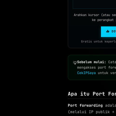
Arahkan kursor (atau se
ke perangkat 
📥 D
Gratis untuk keperl
Sebelum mulai:
Cata
💡
mengakses port for
CekIPSaya
untuk ver
Apa itu Port Fo
Port forwarding
adala
(melalui IP publik +