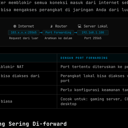
ter memblokir semua koneksi masuk dari internet se
 bisa mengakses perangkat di jaringan Anda dari lu
🌐
Internet
📡
Router
💻
Server Lokal
→
→
103.x.x.x:25565
Port Forwarding
192.168.1.100
Request dari luar
Arahkan ke dalam
Port 25565
DENGAN PORT FORWARDING
iblokir NAT
Port tertentu diteruskan ke p
 bisa diakses dari
Perangkat lokal bisa diakses 
port
Perlu konfigurasi keamanan ta
Cocok untuk: gaming server, C
 biasa
desktop
ng Sering Di-forward