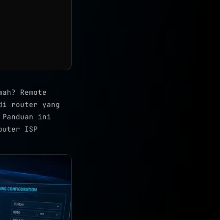
mah? Remote
di router yang
 Panduan ini
outer ISP