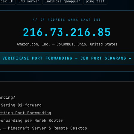
 cek IP
DNS server
IndiHome gangguan
ping test
// IP ADDRESS ANDA SAAT INI
216.73.216.85
Amazon.com, Inc. — Columbus, Ohio, United States
VERIFIKASI PORT FORWARDING — CEK PORT SEKARANG →
arding?
 Sering Di-forward
etting Port Forwarding
Forwarding per Merek Router
i — Minecraft Server & Remote Desktop