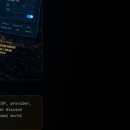
SP, provider,
an disusun
kami murni