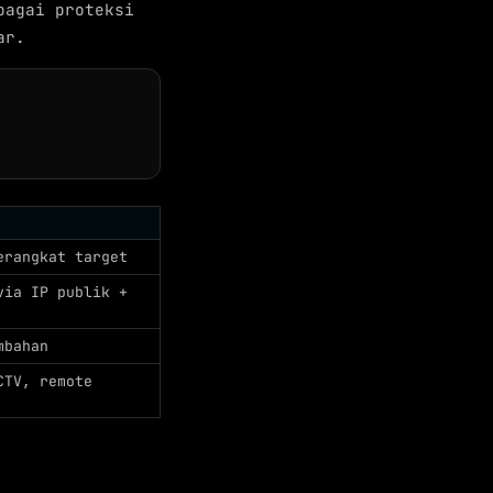
bagai proteksi
ar.
erangkat target
via IP publik +
mbahan
CTV, remote