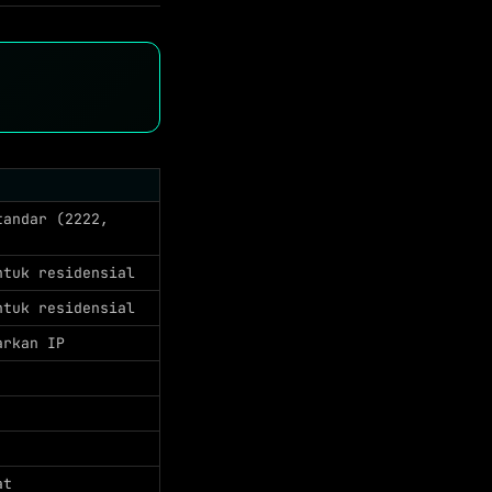
tandar (2222,
ntuk residensial
ntuk residensial
arkan IP
at