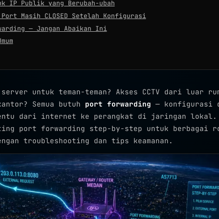
uk IP Publik yang Berubah-ubah
 Port Masih CLOSED Setelah Konfigurasi
warding — Jangan Abaikan Ini
Umum
 server untuk teman-teman? Akses CCTV dari luar ru
kantor? Semua butuh
port forwarding
— konfigurasi 
entu dari internet ke perangkat di jaringan lokal.
ting port forwarding step-by-step untuk berbagai r
engan troubleshooting dan tips keamanan.