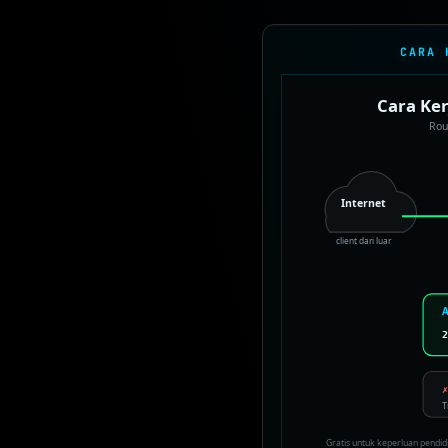
CARA 
Cara Ke
Rou
Internet
client dari luar
T
Gratis untuk keperluan pendi