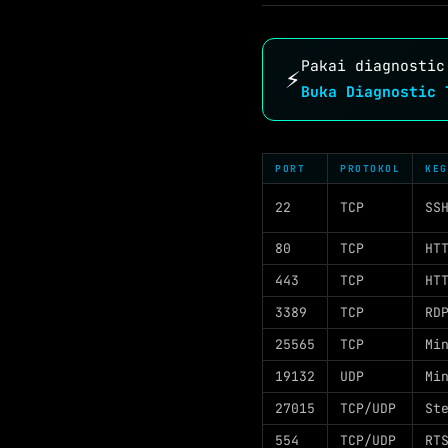
Pakai diagnostic
⚡
Buka Diagnostic 
PORT
PROTOKOL
KEG
22
TCP
SS
80
TCP
HT
443
TCP
HT
3389
TCP
RD
25565
TCP
Mi
19132
UDP
Mi
27015
TCP/UDP
St
554
TCP/UDP
RT