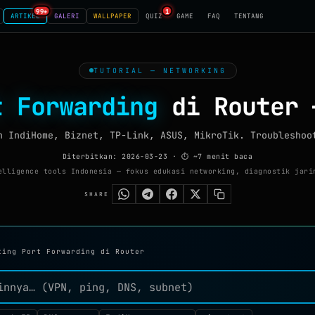
99+
1
ARTIKEL
GALERI
WALLPAPER
QUIZ
GAME
FAQ
TENTANG
TUTORIAL — NETWORKING
t Forwarding
di Router 
n IndiHome, Biznet, TP-Link, ASUS, MikroTik. Troubleshoo
Diterbitkan: 2026-03-23
· ⏱ ~7 menit baca
lligence tools Indonesia — fokus edukasi networking, diagnostik jari
SHARE
ting Port Forwarding di Router