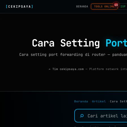
15
[
CEKIPSAYA
]
BERANDA
TOOLS ONLINE
ISP
Cara Setting
Por
Cara setting port forwarding di router — pandua
✍ Tim cekipsaya.com
— Platform network inte
Beranda
›
Artikel
›
Cara Set
⌕