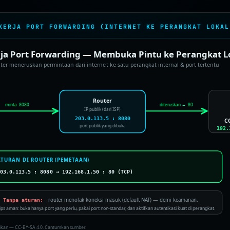
KERJA PORT FORWARDING (INTERNET KE PERANGKAT LOKAL
rja Port Forwarding — Membuka Pintu ke Perangkat L
ter meneruskan permintaan dari internet ke satu perangkat internal & port tertentu
Router
minta :8080
diteruskan → :80
IP publik (dari ISP)
203.0.113.5 : 8080
CC
port publik yang dibuka
192.
ATURAN DI ROUTER (PEMETAAN)
203.0.113.5 : 8080 → 192.168.1.50 : 80 (TCP)
router menolak koneksi masuk (default NAT) — demi keamanan.
✗ Tanpa aturan:
ips aman: buka hanya port yang perlu, pakai port non-standar, dan aktifkan autentikasi kuat di perangkat.
dikan — CC-BY-SA 4.0. Cantumkan sumber.