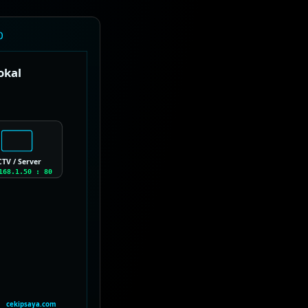
)
okal
TV / Server
168.1.50 : 80
cekipsaya.com