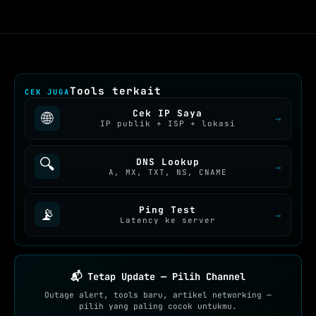
Tools terkait
CEK JUGA
Cek IP Saya
🌐
→
IP publik + ISP + lokasi
🔍
DNS Lookup
→
A, MX, TXT, NS, CNAME
Ping Test
📡
→
Latency ke server
📬 Tetap Update — Pilih Channel
Outage alert, tools baru, artikel networking —
pilih yang paling cocok untukmu.