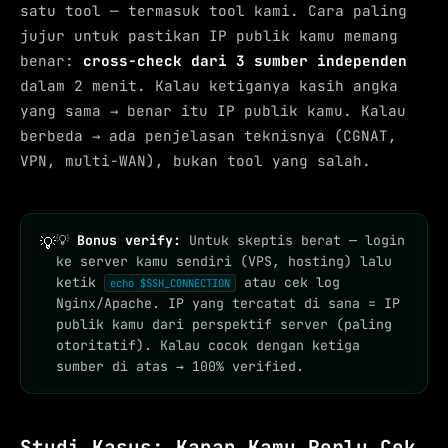
satu tool — termasuk tool kami. Cara paling
jujur untuk pastikan IP publik kamu memang
benar:
cross-check dari 3 sumber independen
dalam 2 menit. Kalau ketiganya kasih angka
yang sama → benar itu IP publik kamu. Kalau
berbeda → ada penjelasan teknisnya (CGNAT,
VPN, multi-WAN), bukan tool yang salah.
💡
Bonus verify:
Untuk skeptis berat — login
💡
ke server kamu sendiri (VPS, hosting) lalu
ketik
atau cek log
echo $SSH_CONNECTION
Nginx/Apache. IP yang tercatat di sana = IP
publik kamu dari perspektif server (paling
otoritatif). Kalau cocok dengan ketiga
sumber di atas → 100% verified.
Studi Kasus: Kapan Kamu Perlu Cek