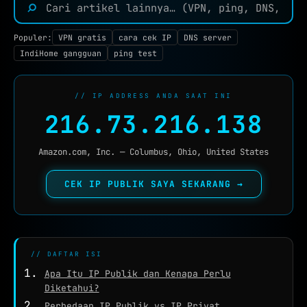
⌕
TOOLS JARINGAN :
IP TOOLS
Populer:
VPN gratis
cara cek IP
DNS server
IP LOOKUP
IndiHome gangguan
ping test
CEK IPV6
NEW
// IP ADDRESS ANDA SAAT INI
REVERSE IP
216.73.216.138
SUBNET CALCULATOR
Amazon.com, Inc. — Columbus, Ohio, United States
MAC LOOKUP
CEK IP PUBLIK SAYA SEKARANG →
BLACKLIST CHECK
CEK KEBOCORAN VPN
DNS TOOLS
// DAFTAR ISI
DNS LOOKUP
Apa Itu IP Publik dan Kenapa Perlu
DNS PROPAGATION
Diketahui?
Perbedaan IP Publik vs IP Privat