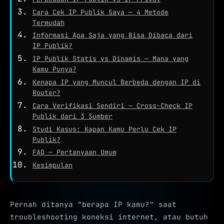
WHOIS
Cara Cek IP Publik Saya — 4 Metode
NETWORK TOOLS
Termudah
Informasi Apa Saja yang Bisa Dibaca dari
★
PING TEST
IP Publik?
TRACEROUTE
IP Publik Statis vs Dinamis — Mana yang
Kamu Punya?
SPEED TEST
Kenapa IP yang Muncul Berbeda dengan IP di
Router?
PORT CHECKER
Cara Verifikasi Sendiri — Cross-Check IP
CEK LOKASI
Publik dari 3 Sumber
NEW
Studi Kasus: Kapan Kamu Perlu Cek IP
INFO KONEKSI
Publik?
FAQ — Pertanyaan Umum
SECURITY HEADERS
Kesimpulan
Pernah ditanya "berapa IP kamu?" saat
troubleshooting koneksi internet, atau butuh