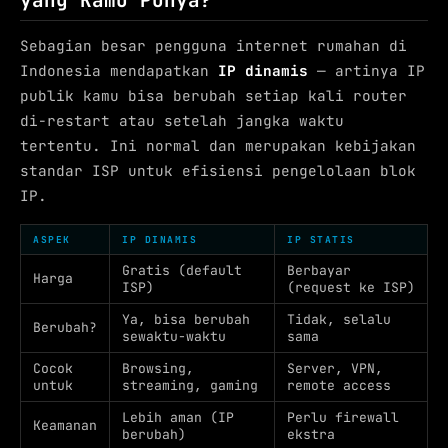
yang Kamu Punya?
Sebagian besar pengguna internet rumahan di
Indonesia mendapatkan
IP dinamis
— artinya IP
publik kamu bisa berubah setiap kali router
di-restart atau setelah jangka waktu
tertentu. Ini normal dan merupakan kebijakan
standar ISP untuk efisiensi pengelolaan blok
IP.
ASPEK
IP DINAMIS
IP STATIS
Gratis (default
Berbayar
Harga
ISP)
(request ke ISP)
Ya, bisa berubah
Tidak, selalu
Berubah?
sewaktu-waktu
sama
Cocok
Browsing,
Server, VPN,
untuk
streaming, gaming
remote access
Lebih aman (IP
Perlu firewall
Keamanan
berubah)
ekstra