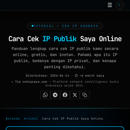
☰
☾
BERANDA
TOOLS ONLINE
TUTORIAL — CEK IP ADDRESS
15
ISP
Cara Cek
IP Publik
Saya Online
ARTIKEL
Panduan lengkap cara cek IP publik kamu secara
99+
online, gratis, dan instan. Pahami apa itu IP
GALERI
publik, bedanya dengan IP privat, dan kenapa
penting diketahui.
WALLPAPER
Diterbitkan: 2026-04-14
· ⏱ ~6 menit baca
✍ Tim cekipsaya.com
— Platform network intelligence tools
QUIZ
Indonesia sejak 2014.
GAME
FAQ
Beranda
›
Artikel
›
Cara Cek IP Publik Saya Online
TENTANG