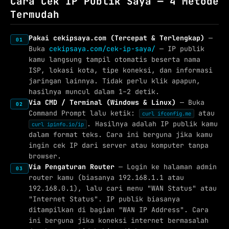
Cara Cek IP Publik Saya — 4 Metode
Termudah
Pakai cekipsaya.com (Tercepat & Terlengkap)
—
01
Buka
cekipsaya.com/cek-ip-saya/
— IP publik
kamu langsung tampil otomatis beserta nama
ISP, lokasi kota, tipe koneksi, dan informasi
jaringan lainnya. Tidak perlu klik apapun,
hasilnya muncul dalam 1–2 detik.
Via CMD / Terminal (Windows & Linux)
— Buka
02
Command Prompt lalu ketik:
atau
curl ifconfig.me
. Hasilnya adalah IP publik kamu
curl ipinfo.io/ip
dalam format teks. Cara ini berguna jika kamu
ingin cek IP dari server atau komputer tanpa
browser.
Via Pengaturan Router
— Login ke halaman admin
03
router kamu (biasanya 192.168.1.1 atau
192.168.0.1), lalu cari menu "WAN Status" atau
"Internet Status". IP publik biasanya
ditampilkan di bagian "WAN IP Address". Cara
ini berguna jika koneksi internet bermasalah