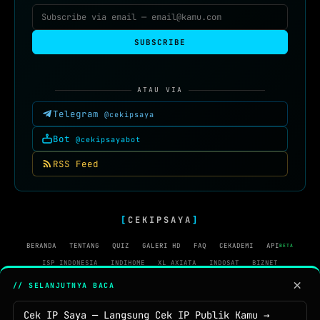
SUBSCRIBE
ATAU VIA
Telegram
@cekipsaya
Bot
@cekipsayabot
RSS Feed
[
CEKIPSAYA
]
BERANDA
TENTANG
QUIZ
GALERI HD
FAQ
CEKADEMI
API
BETA
ISP INDONESIA
INDIHOME
XL AXIATA
INDOSAT
BIZNET
FIRST MEDIA
SMARTFREN
MYREPUBLIC
MNC PLAY
IFORTE
×
// SELANJUTNYA BACA
TELEGRAM
RSS FEED
Cek IP Saya — Langsung Cek IP Publik Kamu →