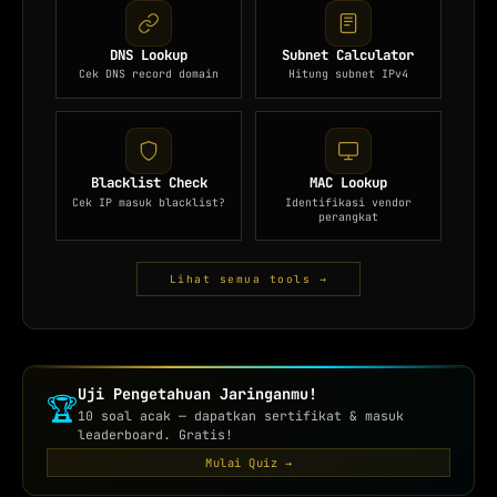
DNS Lookup
Subnet Calculator
Cek DNS record domain
Hitung subnet IPv4
Blacklist Check
MAC Lookup
Cek IP masuk blacklist?
Identifikasi vendor
perangkat
Lihat semua tools →
Uji Pengetahuan Jaringanmu!
🏆
10 soal acak — dapatkan sertifikat & masuk
leaderboard. Gratis!
Mulai Quiz →