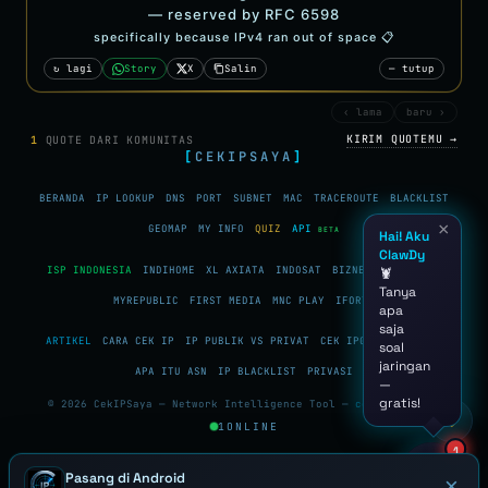
— reserved by RFC 6598
specifically because IPv4 ran out of space 📋
↻ lagi
Story
X
Salin
— tutup
‹ lama
baru ›
KIRIM QUOTEMU →
1
QUOTE DARI KOMUNITAS
[
CEKIPSAYA
]
BERANDA
IP LOOKUP
DNS
PORT
SUBNET
MAC
TRACEROUTE
BLACKLIST
×
GEOMAP
MY INFO
QUIZ
API
BETA
Hai! Aku
ClawDy
ISP INDONESIA
INDIHOME
XL AXIATA
INDOSAT
BIZNET
SMARTFREN
🦞
Tanya
MYREPUBLIC
FIRST MEDIA
MNC PLAY
IFORTE
apa
saja
ARTIKEL
CARA CEK IP
IP PUBLIK VS PRIVAT
CEK IPGUE
GANTI IP
soal
jaringan
APA ITU ASN
IP BLACKLIST
PRIVASI
—
gratis!
© 2026 CekIPSaya — Network Intelligence Tool —
cekipsaya.com
⇓
1
ONLINE
1
🦞
Pasang di Android
×