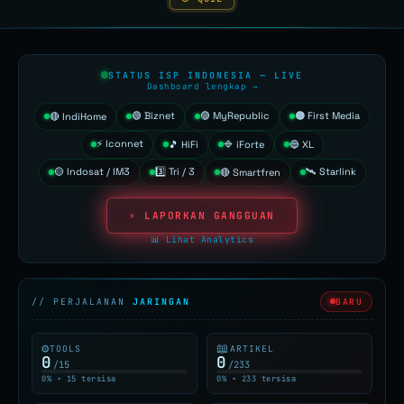
STATUS ISP INDONESIA — LIVE
Dashboard lengkap →
🟢 Biznet
🟣 MyRepublic
🟠 First Media
🔴 IndiHome
⚡ Iconnet
🎵 HiFi
🔷 iForte
🔵 XL
🟡 Indosat / IM3
3️⃣ Tri / 3
🛰️ Starlink
🔴 Smartfren
⚡️ LAPORKAN GANGGUAN
📊 Lihat Analytics
// PERJALANAN
JARINGAN
BARU
⚙
📖
TOOLS
ARTIKEL
0
0
/15
/233
0% • 15 tersisa
0% • 233 tersisa