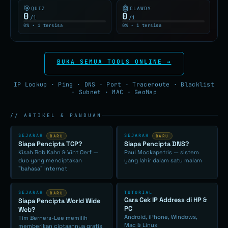
🎯
🤖
QUIZ
CLAWDY
0
0
/1
/1
0% • 1 tersisa
0% • 1 tersisa
BUKA SEMUA TOOLS ONLINE →
IP Lookup · Ping · DNS · Port · Traceroute · Blacklist
· Subnet · MAC · GeoMap
// ARTIKEL & PANDUAN
SEJARAH
SEJARAH
BARU
BARU
Siapa Pencipta TCP?
Siapa Pencipta DNS?
Kisah Bob Kahn & Vint Cerf —
Paul Mockapetris — sistem
duo yang menciptakan
yang lahir dalam satu malam
"bahasa" internet
TUTORIAL
SEJARAH
BARU
Cara Cek IP Address di HP &
Siapa Pencipta World Wide
PC
Web?
Android, iPhone, Windows,
Tim Berners-Lee memilih
Mac & Linux
memberikan ciptaannya gratis