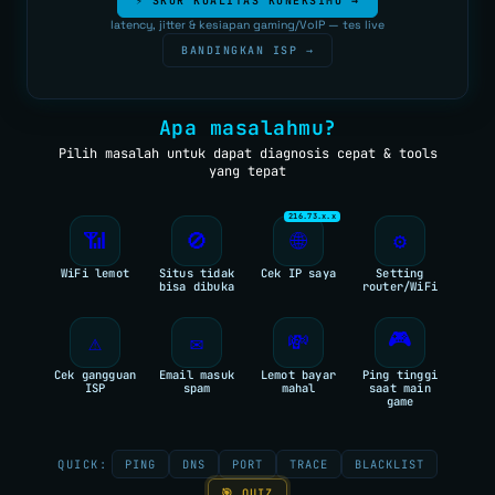
⚡ SKOR KUALITAS KONEKSIMU →
NETWORK TOOLS
latency, jitter & kesiapan gaming/VoIP — tes live
BANDINGKAN ISP →
★
PING TEST
TRACEROUTE
Apa masalahmu?
SPEED TEST
Pilih masalah untuk dapat diagnosis cepat & tools
yang tepat
PORT CHECKER
216.73.x.x
CEK LOKASI
NEW
📶
🚫
🌐
⚙️
INFO KONEKSI
WiFi lemot
Situs tidak
Cek IP saya
Setting
bisa dibuka
router/WiFi
SECURITY HEADERS
🎮
⚠️
✉️
💸
Cek gangguan
Email masuk
Lemot bayar
Ping tinggi
ISP
spam
mahal
saat main
game
QUICK:
PING
DNS
PORT
TRACE
BLACKLIST
🎯 QUIZ