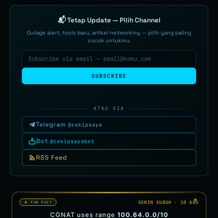
📬 Tetap Update — Pilih Channel
Outage alert, tools baru, artikel networking — pilih yang paling
cocok untukmu.
SUBSCRIBE
ATAU VIA
Telegram
@cekipsaya
Bot
@cekipsayabot
RSS Feed
SENIN SUBUH · 10 AGU
📡 FUN FACT
CGNAT uses range
100.64.0.0/10