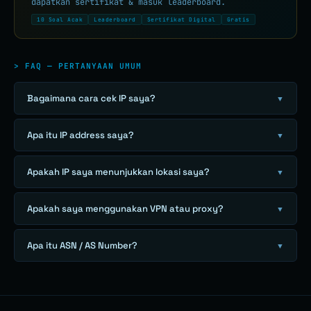
dapatkan sertifikat & masuk leaderboard.
10 Soal Acak
Leaderboard
Sertifikat Digital
Gratis
> FAQ — PERTANYAAN UMUM
Bagaimana cara cek IP saya?
▼
Apa itu IP address saya?
▼
Apakah IP saya menunjukkan lokasi saya?
▼
Apakah saya menggunakan VPN atau proxy?
▼
Apa itu ASN / AS Number?
▼