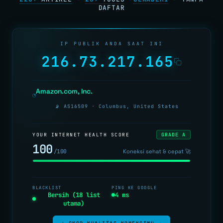
DAFTAR
IP TOOLS
IP LOOKUP
IP PUBLIK ANDA SAAT INI
CEK IPV6
NEW
216.73.217.165
REVERSE IP
SUBNET CALCULATOR
Amazon.com, Inc.
◔
MAC LOOKUP
📡 AS16509 · Columbus, United States
BLACKLIST CHECK
YOUR INTERNET HEALTH SCORE
GRADE A
CEK KEBOCORAN VPN
100
/100
Koneksi sehat & cepat 🚀
DNS TOOLS
DNS LOOKUP
BLACKLIST
PING KE GOOGLE
Bersih (18 list
4 ms
DNS PROPAGATION
utama)
WHOIS