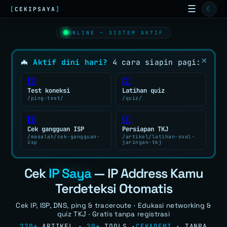
☰
☾
[
CEKIPSAYA
]
0
1
0
0
1
0
1
TOOLS ONLINE
15
ONLINE — SISTEM AKTIF
ARTIKEL
1
0
0
1
0
1
1
99+
×
0
🦇
Aktif dini hari?
4 cara siapin pagi:
0
GALERI
0
0
1
0
1
1
0
0
1️⃣
2️⃣
0x01
Test koneksi
Latihan quiz
WALLPAPER
/ping-test/
/quiz/
0
1
0
1
1
0
0
QUIZ
3️⃣
4️⃣
1
0
1
1
0
0
1
Cek gangguan ISP
Persiapan TKJ
GAME
/masalah/cek-gangguan-
/artikel/latihan-soal-
isp
jaringan-tkj
1
0xC0
0
1
1
0
0
1
0
ISP
Cek
IP Saya
— IP Address Kamu
1
FAQ
1
1
0
0
1
0
1
Terdeteksi Otomatis
TENTANG
1
0
0
1
0
1
0
Cek IP, ISP, DNS, ping & traceroute · Edukasi networking &
1
quiz TKJ · Gratis tanpa registrasi
0
TOOLS JARINGAN :
220+
ARTIKEL
·
20+
TOOLS
·
CEKADEMI
·
TANPA