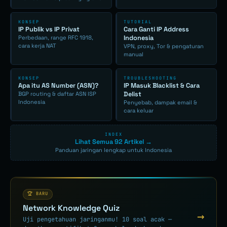
KONSEP
TUTORIAL
IP Publik vs IP Privat
Cara Ganti IP Address
Indonesia
Perbedaan, range RFC 1918,
cara kerja NAT
VPN, proxy, Tor & pengaturan
manual
KONSEP
TROUBLESHOOTING
Apa itu AS Number (ASN)?
IP Masuk Blacklist & Cara
Delist
BGP routing & daftar ASN ISP
Indonesia
Penyebab, dampak email &
cara keluar
INDEX
Lihat Semua 92 Artikel →
Panduan jaringan lengkap untuk Indonesia
🏆 BARU
Network Knowledge Quiz
→
Uji pengetahuan jaringanmu! 10 soal acak —