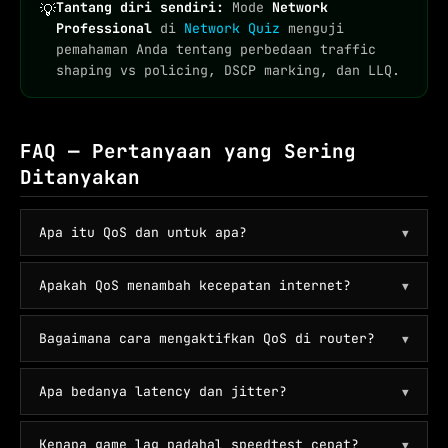
Tantang diri sendiri:
Mode
Network
💡
Professional
di
Network Quiz
menguji
pemahaman Anda tentang perbedaan traffic
shaping vs policing, DSCP marking, dan LLQ.
FAQ — Pertanyaan yang Sering
Ditanyakan
Apa itu QoS dan untuk apa?
▼
Apakah QoS menambah kecepatan internet?
▼
Bagaimana cara mengaktifkan QoS di router?
▼
Apa bedanya latency dan jitter?
▼
Kenapa game lag padahal speedtest cepat?
▼