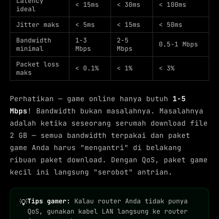
Latency
< 15ms
< 30ms
< 100ms
ideal
Jitter maks
< 5ms
< 15ms
< 50ms
Bandwidth
1-3
2-5
0.5-1 Mbps
minimal
Mbps
Mbps
Packet loss
< 0.1%
< 1%
< 3%
maks
Perhatikan — game online hanya butuh
1-5
Mbps
! Bandwidth bukan masalahnya. Masalahnya
adalah ketika seseorang serumah download file
2 GB — semua bandwidth terpakai dan paket
game Anda harus "mengantri" di belakang
ribuan paket download. Dengan QoS, paket game
kecil ini langsung "serobot" antrian.
Tips gamer:
Kalau router Anda tidak punya
💡
QoS, gunakan kabel LAN langsung ke router