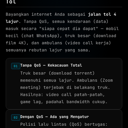
Tol
Bayangkan internet Anda sebagai
jalan tol 4
lajur
. Tanpa QoS, semua kendaraan (data)
masuk secara "siapa cepat dia dapat" — mobil
kecil (chat WhatsApp), truk besar (download
film 4K), dan ambulans (video call kerja)
semuanya rebutan lajur yang sama.
Tanpa QoS — Kekacauan Total
01
Truk besar (download torrent)
memenuhi semua lajur. Ambulans (Zoom
meeting) terjebak di belakang truk.
Hasilnya: video call patah-patah,
game lag, padahal bandwidth cukup.
Dengan QoS — Ada yang Mengatur
02
Polisi lalu lintas (QoS) bertugas: