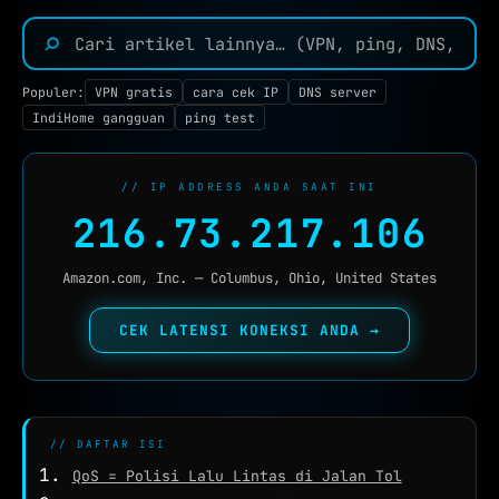
TOOLS JARINGAN :
⌕
IP TOOLS
IP LOOKUP
Populer:
VPN gratis
cara cek IP
DNS server
IndiHome gangguan
ping test
CEK IPV6
NEW
REVERSE IP
// IP ADDRESS ANDA SAAT INI
216.73.217.106
SUBNET CALCULATOR
MAC LOOKUP
Amazon.com, Inc. — Columbus, Ohio, United States
BLACKLIST CHECK
CEK LATENSI KONEKSI ANDA →
CEK KEBOCORAN VPN
DNS TOOLS
DNS LOOKUP
// DAFTAR ISI
DNS PROPAGATION
QoS = Polisi Lalu Lintas di Jalan Tol