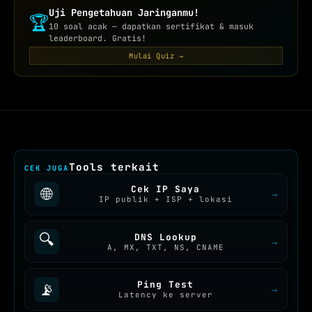
Uji Pengetahuan Jaringanmu!
🏆
10 soal acak — dapatkan sertifikat & masuk
leaderboard. Gratis!
Mulai Quiz →
Tools terkait
CEK JUGA
Cek IP Saya
🌐
→
IP publik + ISP + lokasi
🔍
DNS Lookup
→
A, MX, TXT, NS, CNAME
Ping Test
📡
→
Latency ke server