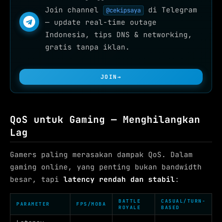
Join channel
di Telegram
@cekipsaya
— update real-time outage
Indonesia, tips DNS & networking,
gratis tanpa iklan.
JOIN
→
QoS untuk Gaming — Menghilangkan
Lag
Gamers paling merasakan dampak QoS. Dalam
gaming online, yang penting bukan bandwidth
besar, tapi
latency rendah dan stabil
:
BATTLE
CASUAL/TURN-
PARAMETER
FPS/MOBA
ROYALE
BASED