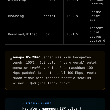
Spotify
Chrome,
Browsing
Normal
15-20%
Safari,
email
Torrent,
cloud
Download/Upload
Low
10-15%
backup,
update OS
Kenapa 85-90%?
Jangan masukkan kecepatan
⚠
penuh (100%). QoS butuh "ruang gerak" untuk
mengatur traffic. Kalau Anda masukkan 100
Mbps padahal kecepatan asli 100 Mbps, router
sudah tidak bisa menahan traffic sebelum
keluar — QoS jadi tidak efektif.
⚡ TELEGRAM CHANNEL
Mau alert gangguan ISP duluan?