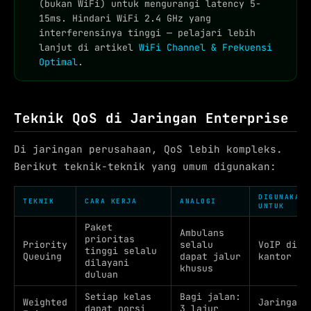
(bukan WiFi) untuk mengurangi latency 5-
15ms. Hindari WiFi 2.4 GHz yang
interferensinya tinggi — pelajari lebih
lanjut di artikel
WiFi Channel & Frekuensi
Optimal
.
Teknik QoS di Jaringan Enterprise
Di jaringan perusahaan, QoS lebih kompleks.
Berikut teknik-teknik yang umum digunakan:
DIGUNAKAN
TEKNIK
CARA KERJA
ANALOGI
UNTUK
Paket
Ambulans
prioritas
Priority
selalu
VoIP di
tinggi selalu
Queuing
dapat jalur
kantor
dilayani
khusus
duluan
Setiap kelas
Bagi jalan:
Weighted
Jaringan
dapat porsi
3 lajur