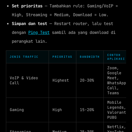
Set prioritas
— Tambahkan rule: Gaming/VoIP =
High, Streaming = Medium, Download = Low.
Simpan dan test
— Restart router, lalu test
dengan
Ping Test
sambil ada yang download di
perangkat lain.
CONTOH
JENIS TRAFFIC
PRIORITAS
BANDWIDTH
APLIKASI
Zoom,
Google
VoIP & Video
Meet,
Highest
20-30%
Call
WhatsApp
Call,
Teams
Mobile
Legends,
Gaming
High
15-20%
Valorant,
PUBG
Netflix,
Streaming
Medium
25-30%
YouTube,