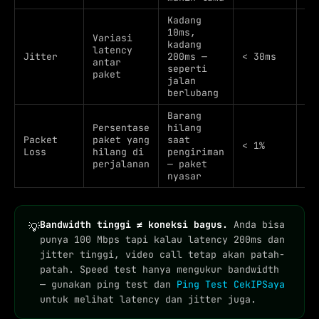
Kadang
10ms,
Variasi
Au
kadang
latency
pe
Jitter
200ms —
< 30ms
antar
vi
seperti
paket
gl
jalan
berlubang
Barang
Ga
Persentase
hilang
ru
Packet
paket yang
saat
< 1%
ko
Loss
hilang di
pengiriman
pu
perjalanan
— paket
ny
nyasar
Bandwidth tinggi ≠ koneksi bagus.
Anda bisa
💡
punya 100 Mbps tapi kalau latency 200ms dan
jitter tinggi, video call tetap akan patah-
patah. Speed test hanya mengukur bandwidth
— gunakan ping test dan
Ping Test CekIPSaya
untuk melihat latency dan jitter juga.