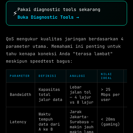
Pakai diagnostic tools sekarang
⚡
Buka Diagnostic Tools →
QoS mengukur kualitas jaringan berdasarkan 4
parameter utama. Memahami ini penting untuk
tahu kenapa koneksi Anda "terasa lambat"
meskipun speedtest bagus:
NILAI
DA
PARAMETER
DEFINISI
ANALOGI
IDEAL
BU
Lebar
Se
Kapasitas
> 25
jalan tol
la
Bandwidth
total
Mbps per
— 4 lajur
sa
jalur data
user
vs 8 lajur
ra
Jarak
De
Waktu
Jakarta-
in
tempuh
< 20ms
Latency
Surabaya —
ga
data dari
(gaming)
makin jauh
ec
A ke B
makin lama
ca