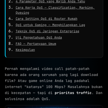
4 Parameter QoS yang Wajib Anda Tahu
WHOIS
Cara Kerja QoS — Classification, Marking,
NETWORK TOOLS
Queuing
★
PING TEST
Cara Setting QoS di Router Rumah
QoS untuk Gaming — Menghilangkan Lag
TRACEROUTE
Teknik QoS di Jaringan Enterprise
SPEED TEST
Uji Pengetahuan QoS Anda
FAQ — Pertanyaan Umum
PORT CHECKER
Kesimpulan
CEK LOKASI
NEW
INFO KONEKSI
Pernah mengalami video call patah-patah
karena ada orang serumah yang lagi download
SECURITY HEADERS
film? Atau game online Anda lag padahal
internet "katanya" 100 Mbps? Masalahnya bukan
di kecepatan — tapi di
prioritas traffic
. Dan
solusinya adalah QoS.