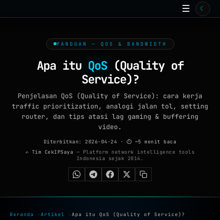
☰
☾
BERANDA
TOOLS ONLINE
PANDUAN — QOS & BANDWIDTH
15
ISP
Apa itu
QoS
(Quality of
Service)?
ARTIKEL
99+
Penjelasan QoS (Quality of Service): cara kerja
GALERI
traffic prioritization, analogi jalan tol, setting
router, dan tips atasi lag gaming & buffering
WALLPAPER
video.
QUIZ
Diterbitkan: 2026-04-24
· ⏱ ~5 menit baca
✍ Tim CekIPSaya
— Platform network intelligence tools
Indonesia sejak 2014.
GAME
FAQ
TENTANG
Beranda
›
Artikel
›
Apa itu QoS (Quality of Service)?