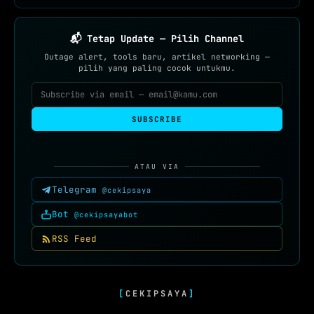
📬 Tetap Update — Pilih Channel
Outage alert, tools baru, artikel networking —
pilih yang paling cocok untukmu.
SUBSCRIBE
ATAU VIA
Telegram
@cekipsaya
Bot
@cekipsayabot
RSS Feed
[
CEKIPSAYA
]