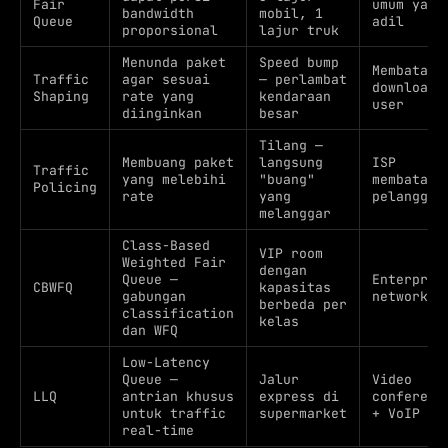
Fair
umum yang
bandwidth
mobil, 1
Queue
adil
proporsional
lajur truk
Menunda paket
Speed bump
Membatasi
Traffic
agar sesuai
— perlambat
download
Shaping
rate yang
kendaraan
user
diinginkan
besar
Tilang —
Membuang paket
langsung
ISP
Traffic
yang melebihi
"buang"
membatasi
Policing
rate
yang
pelanggan
melanggar
Class-Based
VIP room
Weighted Fair
dengan
Queue —
Enterpris
CBWFQ
kapasitas
gabungan
network
berbeda per
classification
kelas
dan WFQ
Low-Latency
Queue —
Jalur
Video
LLQ
antrian khusus
express di
conferenc
untuk traffic
supermarket
+ VoIP
real-time